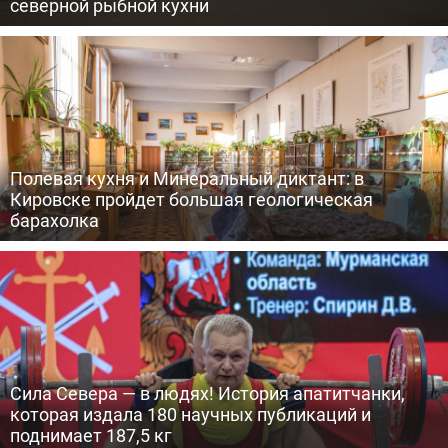
северной рыбной кухни
Полевая кухня и Минеральный диктант: в
Кировске пройдет большая геологическая
барахолка
Сила Севера — в людях! История апатитчанки,
которая издала 180 научных публикаций и
поднимает 187,5 кг