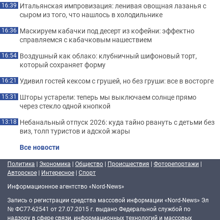
Итальянская импровизация: ленивая овощная лазанья с
16:39
сыром из того, что нашлось в холодильнике
Маскируем кабачки под десерт из кофейни: эффектно
16:36
справляемся с кабачковым нашествием
Воздушный как облако: клубничный шифоновый торт,
16:54
который сохраняет форму
Удивил гостей кексом с грушей, но без груши: все в восторге
16:21
Шторы устарели: теперь мы выключаем солнце прямо
15:31
через стекло одной кнопкой
Небанальный отпуск 2026: куда тайно рвануть с детьми без
13:18
виз, толп туристов и адской жары
Все новости
Политика
|
Экономика
|
Общество
|
Происшествия
|
Фоторепортажи
|
Авторское
|
Интересное
|
Спорт
Информационное агентство «Nord-News»
Запись о регистрации средства массовой информации «Nord-News» Эл
№ ФС77-62541 от 27.07.2015 г. выдано Федеральной службой по
надзору в сфере связи, информационных технологий и массовых