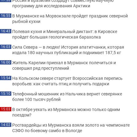
Россия и Бразилия создадут совместную научную
программу для исследования Арктики
В Мурманске на Морвокзале пройдет праздник северной
16:55
рыбной кухни
Полевая кухня и Минеральный диктант: в Кировске
16:43
пройдет большая геологическая барахолка
Сила Севера — в людях! История апатитчанки, которая
16:03
издала 180 научных публикаций и поднимает 187,5 кг
Житель Карелии приехал в Мурманск полечиться и
16:00
совершил ряд преступлений
На Кольском севере стартует Всероссийская перепись
15:54
воробьев: как считать птиц и получить подарки
Телефонный мошенник из Нальчика вернет северянке
15:10
более 100 тысяч рублей
В октябре уехать из Мурманска можно только одним
15:03
поездом?
Росгвардейцы из Мурманска взяли золото на чемпионате
14:02
СЗФО по боевому самбо в Вологде