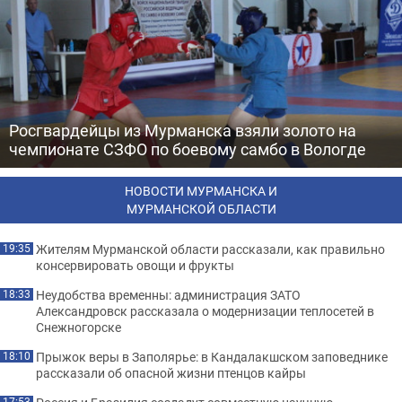
Росгвардейцы из Мурманска взяли золото на
чемпионате СЗФО по боевому самбо в Вологде
НОВОСТИ МУРМАНСКА И
МУРМАНСКОЙ ОБЛАСТИ
Жителям Мурманской области рассказали, как правильно
19:35
консервировать овощи и фрукты
Неудобства временны: администрация ЗАТО
18:33
Александровск рассказала о модернизации теплосетей в
Снежногорске
Прыжок веры в Заполярье: в Кандалакшском заповеднике
18:10
рассказали об опасной жизни птенцов кайры
17:53