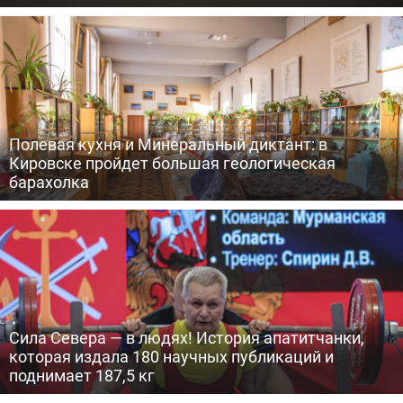
Полевая кухня и Минеральный диктант: в
Кировске пройдет большая геологическая
барахолка
Сила Севера — в людях! История апатитчанки,
которая издала 180 научных публикаций и
поднимает 187,5 кг