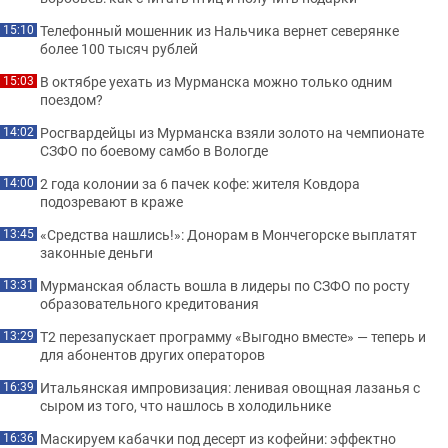
Телефонный мошенник из Нальчика вернет северянке
15:10
более 100 тысяч рублей
В октябре уехать из Мурманска можно только одним
15:03
поездом?
Росгвардейцы из Мурманска взяли золото на чемпионате
14:02
СЗФО по боевому самбо в Вологде
2 года колонии за 6 пачек кофе: жителя Ковдора
14:00
подозревают в краже
«Средства нашлись!»: Донорам в Мончегорске выплатят
13:45
законные деньги
Мурманская область вошла в лидеры по СЗФО по росту
13:31
образовательного кредитования
Т2 перезапускает программу «Выгодно вместе» — теперь и
13:29
для абонентов других операторов
Итальянская импровизация: ленивая овощная лазанья с
16:39
сыром из того, что нашлось в холодильнике
Маскируем кабачки под десерт из кофейни: эффектно
16:36