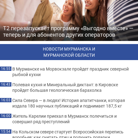
Т2 перезапускает программу «Выгодно вместе» —
теперь и для абонентов других операторов
НОВОСТИ МУРМАНСКА И
МУРМАНСКОЙ ОБЛАСТИ
В Мурманске на Морвокзале пройдет праздник северной
16:55
рыбной кухни
Полевая кухня и Минеральный диктант: в Кировске
16:43
пройдет большая геологическая барахолка
Сила Севера — в людях! История апатитчанки, которая
16:03
издала 180 научных публикаций и поднимает 187,5 кг
Житель Карелии приехал в Мурманск полечиться и
16:00
совершил ряд преступлений
На Кольском севере стартует Всероссийская перепись
15:54
воробьев: как считать птиц и получить подарки