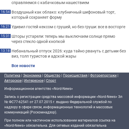
справляемся с кабачковым нашествием
Воздушный как облако: клубничный шифоновый торт,
16:54
который сохраняет форму
Удивил гостей кексом с грушей, но без груши: все в восторге
16:21
Шторы устарели: теперь мы выключаем солнце прямо
15:31
через стекло одной кнопкой
Небанальный отпуск 2026: куда тайно рвануть с детьми без
13:18
виз, толп туристов и адской жары
Все новости
Политика
|
Экономика
|
Общество
|
Происшествия
|
Фоторепортажи
|
Авторское
|
Интересное
|
Спорт
Информационное агентство «Nord-News»
Запись о регистрации средства массовой информации «Nord-News» Эл
№ ФС77-62541 от 27.07.2015 г. выдано Федеральной службой по
надзору в сфере связи, информационных технологий и массовых
коммуникаций (Роскомнадзор).
При полном или частичном использовании материалов ссылка на
«Nord-News» обязательна. Для сетевых изданий обязательна