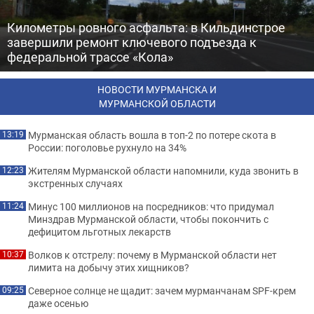
Километры ровного асфальта: в Кильдинстрое
завершили ремонт ключевого подъезда к
федеральной трассе «Кола»
НОВОСТИ МУРМАНСКА И
МУРМАНСКОЙ ОБЛАСТИ
Мурманская область вошла в топ-2 по потере скота в
13:19
России: поголовье рухнуло на 34%
Жителям Мурманской области напомнили, куда звонить в
12:23
экстренных случаях
Минус 100 миллионов на посредников: что придумал
11:24
Минздрав Мурманской области, чтобы покончить с
дефицитом льготных лекарств
Волков к отстрелу: почему в Мурманской области нет
10:37
лимита на добычу этих хищников?
Северное солнце не щадит: зачем мурманчанам SPF-крем
09:25
даже осенью