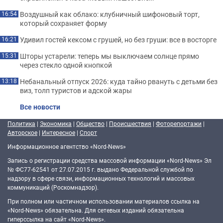
Воздушный как облако: клубничный шифоновый торт,
16:54
который сохраняет форму
Удивил гостей кексом с грушей, но без груши: все в восторге
16:21
Шторы устарели: теперь мы выключаем солнце прямо
15:31
через стекло одной кнопкой
Небанальный отпуск 2026: куда тайно рвануть с детьми без
13:18
виз, толп туристов и адской жары
Все новости
Политика
|
Экономика
|
Общество
|
Происшествия
|
Фоторепортажи
|
Авторское
|
Интересное
|
Спорт
Информационное агентство «Nord-News»
Запись о регистрации средства массовой информации «Nord-News» Эл
№ ФС77-62541 от 27.07.2015 г. выдано Федеральной службой по
надзору в сфере связи, информационных технологий и массовых
коммуникаций (Роскомнадзор).
При полном или частичном использовании материалов ссылка на
«Nord-News» обязательна. Для сетевых изданий обязательна
гиперссылка на сайт «Nord-News».