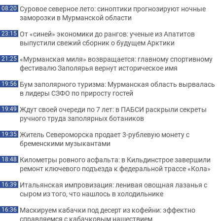
Суровое северное лето: синоптики прогнозируют ночные
08:20
заморозки в Мурманской области
От «синей» экономики до рангов: ученые из Апатитов
23:15
выпустили свежий сборник о будущем Арктики
«Мурманская миля» возвращается: главному спортивному
21:25
фестивалю Заполярья вернут историческое имя
Бум заполярного туризма: Мурманская область вырвалась
19:56
в лидеры СЗФО по приросту гостей
Ждут своей очереди по 7 лет: в ПАБСИ раскрыли секреты
19:49
ручного труда заполярных ботаников
Житель Североморска продает 3-рублевую монету с
19:35
бременскими музыкантами
Километры ровного асфальта: в Кильдинстрое завершили
18:48
ремонт ключевого подъезда к федеральной трассе «Кола»
Итальянская импровизация: ленивая овощная лазанья с
16:39
сыром из того, что нашлось в холодильнике
Маскируем кабачки под десерт из кофейни: эффектно
16:36
справляемся с кабачковым нашествием