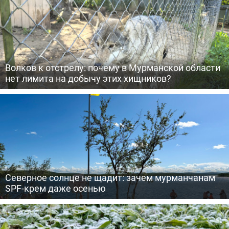
Волков к отстрелу: почему в Мурманской области
нет лимита на добычу этих хищников?
Северное солнце не щадит: зачем мурманчанам
SPF-крем даже осенью