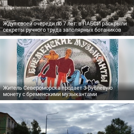
Ждут своей очереди по 7 лет: в ПАБСИ раскрыли
секреты ручного труда заполярных ботаников
Житель Североморска продает 3-рублевую
монету с бременскими музыкантами