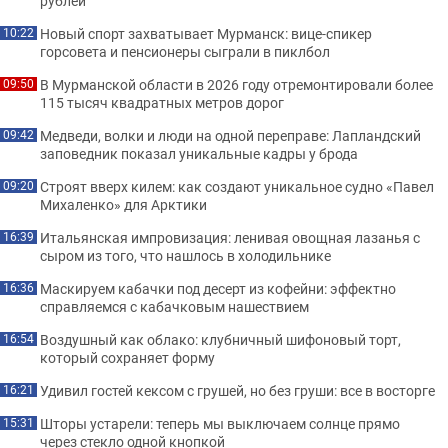
рублей
Новый спорт захватывает Мурманск: вице-спикер
10:22
горсовета и пенсионеры сыграли в пиклбол
В Мурманской области в 2026 году отремонтировали более
09:50
115 тысяч квадратных метров дорог
Медведи, волки и люди на одной переправе: Лапландский
09:42
заповедник показал уникальные кадры у брода
Строят вверх килем: как создают уникальное судно «Павел
09:20
Михаленко» для Арктики
Итальянская импровизация: ленивая овощная лазанья с
16:39
сыром из того, что нашлось в холодильнике
Маскируем кабачки под десерт из кофейни: эффектно
16:36
справляемся с кабачковым нашествием
Воздушный как облако: клубничный шифоновый торт,
16:54
который сохраняет форму
Удивил гостей кексом с грушей, но без груши: все в восторге
16:21
Шторы устарели: теперь мы выключаем солнце прямо
15:31
через стекло одной кнопкой