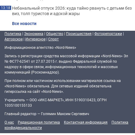
Небанальный отпуск 2026: куда тайно рвануть с детьми без
13:18
виз, толп туристов и адской жары
Все новости
Политика
|
Экономика
|
Общество
|
Происшествия
|
Фоторепортажи
|
Авторское
|
Интересное
|
Спорт
Информационное агентство «Nord-News»
Запись о регистрации средства массовой информации «Nord-News» Эл
№ ФС77-62541 от 27.07.2015 г. выдано Федеральной службой по
надзору в сфере связи, информационных технологий и массовых
коммуникаций (Роскомнадзор).
При полном или частичном использовании материалов ссылка на
«Nord-News» обязательна. Для сетевых изданий обязательна
гиперссылка на сайт «Nord-News».
Учредитель — ООО «ИКС-МАРКЕТ», ИНН 5190310423, ОГРН
1035100155133
Главный редактор — Голямин Максим Сергеевич
О нас
Редакционная политика
Контактная информация
Политика
конфиденциальности