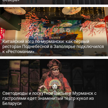
Китайский хого по-мурмански: как первый
ресторан Поднебесной в Заполярье подключился
к «Рестомании»
Светодиоды и лоскутное шитье: в Мурманск с
гастролями едет знаменитый театр кукол из
Беларуси