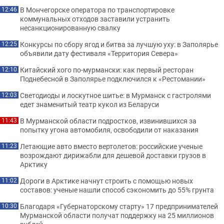
В Мончегорске оператора по транспортировке
12:46
коммунальных отходов заставили устранить
несанкционированную свалку
Конкурсы по сбору ягод и битва за лучшую уху: в Заполярье
12:25
объявили дату фестиваля «Территория Севера»
Китайский хого по-мурмански: как первый ресторан
12:10
Поднебесной в Заполярье подключился к «Рестомании»
Светодиоды и лоскутное шитье: в Мурманск с гастролями
12:03
едет знаменитый театр кукол из Беларуси
В Мурманской области подростков, извинившихся за
11:43
попытку угона автомобиля, освободили от наказания
Летающие авто вместо вертолетов: российские ученые
11:23
возрождают дирижабли для дешевой доставки грузов в
Арктику
Дороги в Арктике начнут строить с помощью новых
11:02
составов: ученые нашли способ сэкономить до 55% грунта
Благодаря «Губернаторскому старту» 17 предпринимателей
10:30
Мурманской области получат поддержку на 25 миллионов