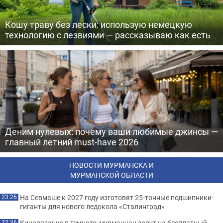
Кошу траву без лески: использую немецкую
технологию с лезвиями — рассказываю как есть
Деним нулевых: почему ваши любимые джинсы —
главный летний must-have 2026
НОВОСТИ МУРМАНСКА И
МУРМАНСКОЙ ОБЛАСТИ
На Севмаше к 2027 году изготовят 25-тонные подшипники-
23:26
гиганты для нового ледокола «Сталинград»
Киновязание в темноте: мурманчан зовут на бесплатный
22:36