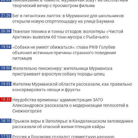
творческий вечер с просмотром фильма
Бег в гигантских лаптях: в Мурманске для школьников
21:26
открыли новую спортплощадку на улице Баумана
Тяжелая техника и тонны отходов: волонтеры «Чистой
20:38
Арктики» вывезли 60 тонн мусора с Рыбачьего
«Собаки не умеют обижаться»: глава РКФ Голубев
19:54
объяснил истинные причины странного поведения
питомцев
Желательно пенсионеру: жительница Мурманска
19:50
пристраивает взрослую собаку породы шпиц
Жителям Мурманской области рассказали, как правильно
19:35
консервировать овощи и фрукты
Неудобства временны: администрация ЗАТО
18:33
Александровск рассказала о модернизации теплосетей в
Снежногорске
Прыжок веры в Заполярье: в Кандалакшском заповеднике
18:10
рассказали об опасной жизни птенцов кайры
Россия и Бразилия создадут совместную научную
17:53