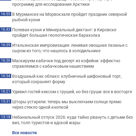
программу для исследования Арктики
В Мурманске на Морвокзале пройдет праздник северной
16:55
рыбной кухни
Полевая кухня и Минеральный диктант: в Кировске
16:43
пройдет большая геологическая барахолка
Итальянская импровизация: ленивая овощная лазанья с
16:39
сыром из того, что нашлось в холодильнике
Маскируем кабачки под десерт из кофейни: эффектно
16:36
справляемся с кабачковым нашествием
Воздушный как облако: клубничный шифоновый торт,
16:54
который сохраняет форму
Удивил гостей кексом с грушей, но без груши: все в восторге
16:21
Шторы устарели: теперь мы выключаем солнце прямо
15:31
через стекло одной кнопкой
Небанальный отпуск 2026: куда тайно рвануть с детьми без
13:18
виз, толп туристов и адской жары
Все новости