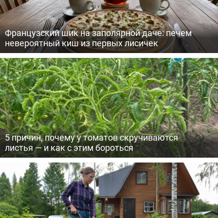
Французский шик на заполярной даче: печем
невероятный киш из первых лисичек
5 причин, почему у томатов скручиваются
листья — и как с этим бороться