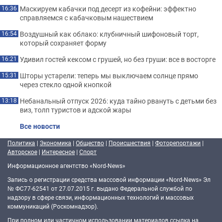
Маскируем кабачки под десерт из кофейни: эффектно
16:36
справляемся с кабачковым нашествием
Воздушный как облако: клубничный шифоновый торт,
16:54
который сохраняет форму
Удивил гостей кексом с грушей, но без груши: все в восторге
16:21
Шторы устарели: теперь мы выключаем солнце прямо
15:31
через стекло одной кнопкой
Небанальный отпуск 2026: куда тайно рвануть с детьми без
13:18
виз, толп туристов и адской жары
Все новости
Политика
|
Экономика
|
Общество
|
Происшествия
|
Фоторепортажи
|
Авторское
|
Интересное
|
Спорт
Информационное агентство «Nord-News»
Запись о регистрации средства массовой информации «Nord-News» Эл
№ ФС77-62541 от 27.07.2015 г. выдано Федеральной службой по
надзору в сфере связи, информационных технологий и массовых
коммуникаций (Роскомнадзор).
При полном или частичном использовании материалов ссылка на