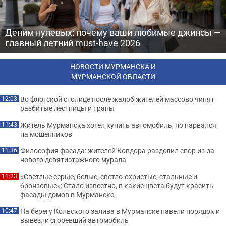
Деним нулевых: почему ваши любимые джинсы —
главный летний must-have 2026
НОВОСТИ МУРМАНСКА И
МУРМАНСКОЙ ОБЛАСТИ
Во флотской столице после жалоб жителей массово чинят
12:03
разбитые лестницы и трапы
Житель Мурманска хотел купить автомобиль, но нарвался
11:43
на мошенников
Философия фасада: жителей Ковдора разделил спор из-за
11:36
нового девятиэтажного мурала
«Светлые серые, белые, светло-охристые, стальные и
11:23
бронзовые»: Стало известно, в какие цвета будут красить
фасады домов в Мурманске
На берегу Кольского залива в Мурманске навели порядок и
10:47
вывезли сгоревший автомобиль