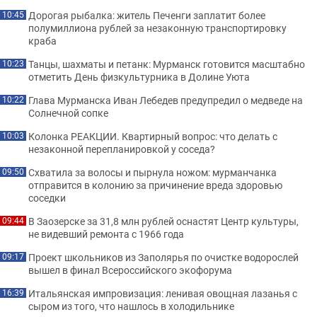
Дорогая рыбалка: житель Печенги заплатит более
10:45
полумиллиона рублей за незаконную транспортировку
краба
Танцы, шахматы и петанк: Мурманск готовится масштабно
10:23
отметить День физкультурника в Долине Уюта
Глава Мурманска Иван Лебедев предупредил о медведе на
10:22
Солнечной сопке
Колонка РЕАКЦИИ. Квартирный вопрос: что делать с
10:03
незаконной перепланировкой у соседа?
Схватила за волосы и пырнула ножом: мурманчанка
09:50
отправится в колонию за причинение вреда здоровью
соседки
В Заозерске за 31,8 млн рублей оснастят Центр культуры,
09:44
не видевший ремонта с 1966 года
Проект школьников из Заполярья по очистке водорослей
09:17
вышел в финал Всероссийского экофорума
Итальянская импровизация: ленивая овощная лазанья с
16:39
сыром из того, что нашлось в холодильнике