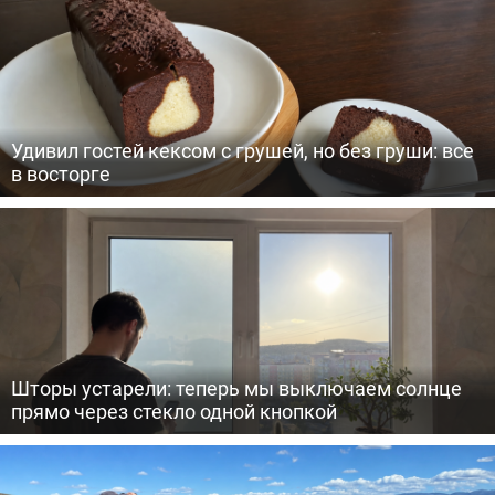
Удивил гостей кексом с грушей, но без груши: все
в восторге
Шторы устарели: теперь мы выключаем солнце
прямо через стекло одной кнопкой