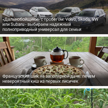
«Дальнобойщики» с пробегом: Volvo, Skoda, VW
или Subaru - выбираем надежный
полноприводный универсал для семьи
Французский шик на заполярной даче: печем
невероятный киш из первых лисичек