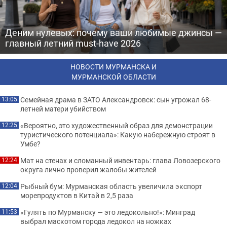
Деним нулевых: почему ваши любимые джинсы —
главный летний must-have 2026
НОВОСТИ МУРМАНСКА И
МУРМАНСКОЙ ОБЛАСТИ
Семейная драма в ЗАТО Александровск: сын угрожал 68-
13:05
летней матери убийством
«Вероятно, это художественный образ для демонстрации
12:25
туристического потенциала»: Какую набережную строят в
Умбе?
Мат на стенах и сломанный инвентарь: глава Ловозерского
12:24
округа лично проверил жалобы жителей
Рыбный бум: Мурманская область увеличила экспорт
12:04
морепродуктов в Китай в 2,5 раза
«Гулять по Мурманску — это ледокольно!»: Минград
11:53
выбрал маскотом города ледокол на ножках