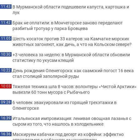
В Мурманской области подешевели капуста, картошка и
11:43
лук
Брак не оплатили: в Мончегорске заново переделают
11:42
разбитый тротуар у парка Бровцева
Шесть косаток против 33 катеров: на Камчатке морских
11:05
животных загоняют, как дичь, а что на Кольском севере?
+3 человека за неделю: в Мурманской области обновили
10:30
статистику по укусам клещей
День рождения Оленегорска: как саамский погост 16 века
10:22
стал столицей заполярной руды
Тяжелая техника шла 8 часов: волонтеры «Чистой Арктики»
10:03
вывезли 60 тонн мусора с Рыбачьего
6 человек эвакуировали из горящей трехэтажки в
09:28
Оленегорске
Итальянская импровизация: ленивая овощная лазанья с
16:39
сыром из того, что нашлось в холодильнике
Маскируем кабачки под десерт из кофейни: эффектно
16:36
справляемся с кабачковым нашествием