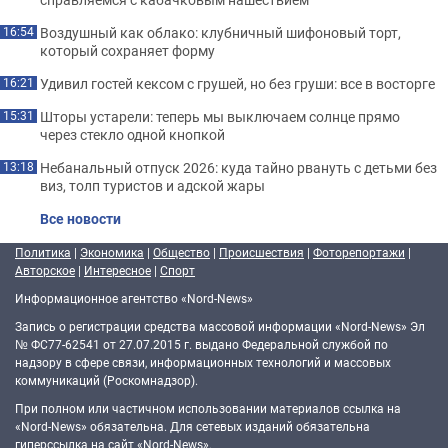
Воздушный как облако: клубничный шифоновый торт,
16:54
который сохраняет форму
Удивил гостей кексом с грушей, но без груши: все в восторге
16:21
Шторы устарели: теперь мы выключаем солнце прямо
15:31
через стекло одной кнопкой
Небанальный отпуск 2026: куда тайно рвануть с детьми без
13:18
виз, толп туристов и адской жары
Все новости
Политика
|
Экономика
|
Общество
|
Происшествия
|
Фоторепортажи
|
Авторское
|
Интересное
|
Спорт
Информационное агентство «Nord-News»
Запись о регистрации средства массовой информации «Nord-News» Эл
№ ФС77-62541 от 27.07.2015 г. выдано Федеральной службой по
надзору в сфере связи, информационных технологий и массовых
коммуникаций (Роскомнадзор).
При полном или частичном использовании материалов ссылка на
«Nord-News» обязательна. Для сетевых изданий обязательна
гиперссылка на сайт «Nord-News».