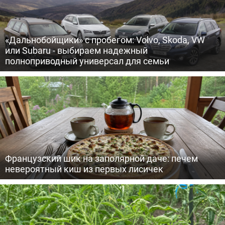
«Дальнобойщики» с пробегом: Volvo, Skoda, VW
или Subaru - выбираем надежный
полноприводный универсал для семьи
Французский шик на заполярной даче: печем
невероятный киш из первых лисичек