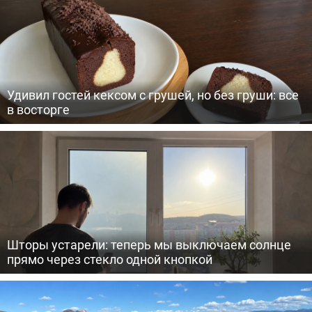
Удивил гостей кексом с грушей, но без груши: все
в восторге
Шторы устарели: теперь мы выключаем солнце
прямо через стекло одной кнопкой