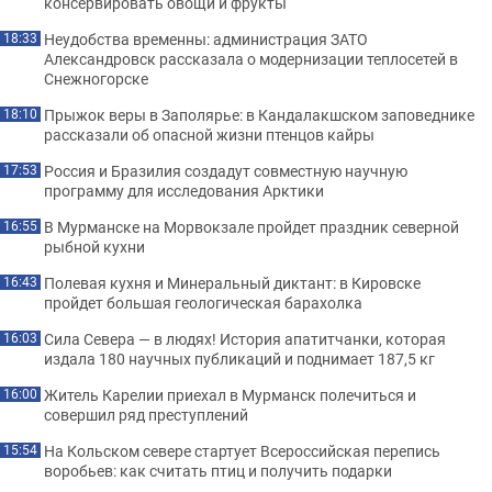
консервировать овощи и фрукты
Неудобства временны: администрация ЗАТО
18:33
Александровск рассказала о модернизации теплосетей в
Снежногорске
Прыжок веры в Заполярье: в Кандалакшском заповеднике
18:10
рассказали об опасной жизни птенцов кайры
Россия и Бразилия создадут совместную научную
17:53
программу для исследования Арктики
В Мурманске на Морвокзале пройдет праздник северной
16:55
рыбной кухни
Полевая кухня и Минеральный диктант: в Кировске
16:43
пройдет большая геологическая барахолка
Сила Севера — в людях! История апатитчанки, которая
16:03
издала 180 научных публикаций и поднимает 187,5 кг
Житель Карелии приехал в Мурманск полечиться и
16:00
совершил ряд преступлений
На Кольском севере стартует Всероссийская перепись
15:54
воробьев: как считать птиц и получить подарки