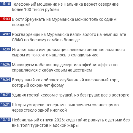
Телефонный мошенник из Нальчика вернет северянке
15:10
более 100 тысяч рублей
В октябре уехать из Мурманска можно только одним
15:03
поездом?
Росгвардейцы из Мурманска взяли золото на чемпионате
14:02
СЗФО по боевому самбо в Вологде
Итальянская импровизация: ленивая овощная лазанья с
16:39
сыром из того, что нашлось в холодильнике
Маскируем кабачки под десерт из кофейни: эффектно
16:36
справляемся с кабачковым нашествием
Воздушный как облако: клубничный шифоновый торт,
16:54
который сохраняет форму
Удивил гостей кексом с грушей, но без груши: все в восторге
16:21
Шторы устарели: теперь мы выключаем солнце прямо
15:31
через стекло одной кнопкой
Небанальный отпуск 2026: куда тайно рвануть с детьми без
13:18
виз, толп туристов и адской жары