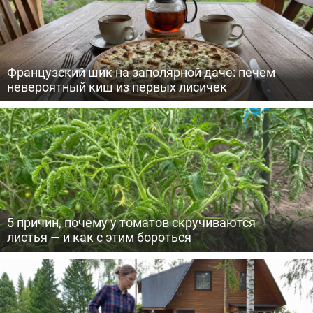
Французский шик на заполярной даче: печем
невероятный киш из первых лисичек
5 причин, почему у томатов скручиваются
листья — и как с этим бороться