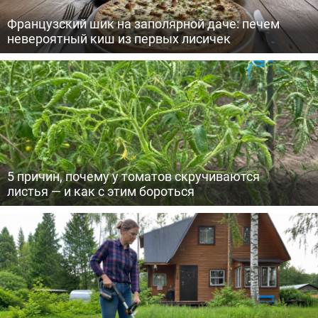
Французский шик на заполярной даче: печем
невероятный киш из первых лисичек
5 причин, почему у томатов скручиваются
листья — и как с этим бороться