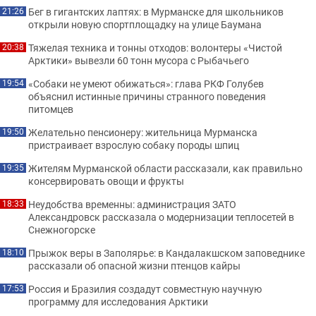
Бег в гигантских лаптях: в Мурманске для школьников
21:26
открыли новую спортплощадку на улице Баумана
Тяжелая техника и тонны отходов: волонтеры «Чистой
20:38
Арктики» вывезли 60 тонн мусора с Рыбачьего
«Собаки не умеют обижаться»: глава РКФ Голубев
19:54
объяснил истинные причины странного поведения
питомцев
Желательно пенсионеру: жительница Мурманска
19:50
пристраивает взрослую собаку породы шпиц
Жителям Мурманской области рассказали, как правильно
19:35
консервировать овощи и фрукты
Неудобства временны: администрация ЗАТО
18:33
Александровск рассказала о модернизации теплосетей в
Снежногорске
Прыжок веры в Заполярье: в Кандалакшском заповеднике
18:10
рассказали об опасной жизни птенцов кайры
Россия и Бразилия создадут совместную научную
17:53
программу для исследования Арктики