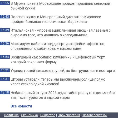
В Мурманске на Морвокзале пройдет праздник северной
16:55
рыбной кухни
Полевая кухня и Минеральный диктант: в Кировске
16:43
пройдет большая геологическая барахолка
Итальянская импровизация: ленивая овощная лазанья с
16:39
сыром из того, что нашлось в холодильнике
Маскируем кабачки под десерт из кофейни: эффектно
16:36
справляемся с кабачковым нашествием
Воздушный как облако: клубничный шифоновый торт,
16:54
который сохраняет форму
Удивил гостей кексом с грушей, но без груши: все в восторге
16:21
Шторы устарели: теперь мы выключаем солнце прямо
15:31
через стекло одной кнопкой
Небанальный отпуск 2026: куда тайно рвануть с детьми без
13:18
виз, толп туристов и адской жары
Все новости
Политика
|
Экономика
|
Общество
|
Происшествия
|
Фоторепортажи
|