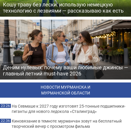
Кошу траву без лески: использую немецкую
технологию с лезвиями — рассказываю как есть
Деним нулевых: почему ваши любимые джинсы —
главный летний must-have 2026
НОВОСТИ МУРМАНСКА И
МУРМАНСКОЙ ОБЛАСТИ
На Севмаше к 2027 году изготовят 25-тонные подшипники-
23:26
гиганты для нового ледокола «Сталинград»
Киновязание в темноте: мурманчан зовут на бесплатный
22:36
творческий вечер с просмотром фильма