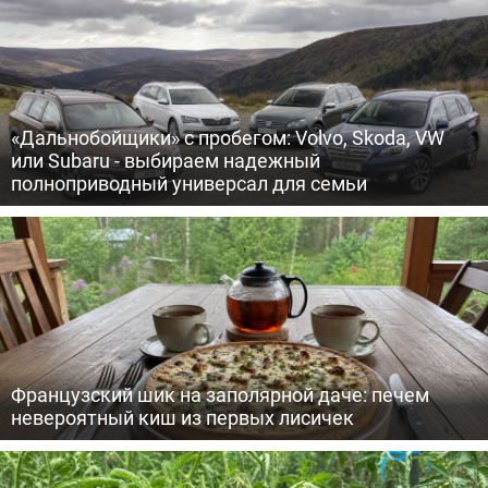
«Дальнобойщики» с пробегом: Volvo, Skoda, VW
или Subaru - выбираем надежный
полноприводный универсал для семьи
Французский шик на заполярной даче: печем
невероятный киш из первых лисичек