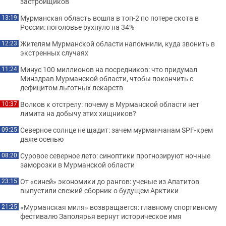
застройщиков
Мурманская область вошла в топ-2 по потере скота в
13:19
России: поголовье рухнуло на 34%
Жителям Мурманской области напомнили, куда звонить в
12:23
экстренных случаях
Минус 100 миллионов на посредников: что придумал
11:24
Минздрав Мурманской области, чтобы покончить с
дефицитом льготных лекарств
Волков к отстрелу: почему в Мурманской области нет
10:37
лимита на добычу этих хищников?
Северное солнце не щадит: зачем мурманчанам SPF-крем
09:25
даже осенью
Суровое северное лето: синоптики прогнозируют ночные
08:20
заморозки в Мурманской области
От «синей» экономики до рангов: ученые из Апатитов
23:15
выпустили свежий сборник о будущем Арктики
«Мурманская миля» возвращается: главному спортивному
21:25
фестивалю Заполярья вернут историческое имя