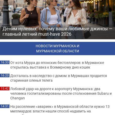
Деним нулевых: почему ваши любимые джинсы —
главный летний must-have 2026
НОВОСТИ МУРМАНСКА И
МУРМАНСКОЙ ОБЛАСТИ
От кота Мурра до японских бестселлеров: в Мурманске
16:33
открылась выставка к Всемирному дню кошек
Досталась в наследство с домом: в Мурмашах продается
16:20
старинная оленья телега
Лобовой удар на дороге к аэропорту Мурманска: два
15:42
человека госпитализированы после столкновения Subaru и
Changan
На расселение «авариек» в Мурманской области нужно 13
14:31
миллиардов: власти нашли способ надавить на