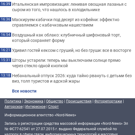
Итальянская импровизация: ленивая овощная лазанья с
16:39
сыром из того, что нашлось в холодильнике
Маскируем кабачки под десерт из кофейни: эффектно
16:36
справляемся с кабачковым нашествием
Воздушный как облако: клубничный шифоновый торт,
16:54
который сохраняет форму
Удивил гостей кексом с грушей, но без груши: все в восторге
16:21
Шторы устарели: теперь мы выключаем солнце прямо
15:31
через стекло одной кнопкой
Небанальный отпуск 2026: куда тайно рвануть с детьми без
13:18
виз, толп туристов и адской жары
Все новости
Политика
|
Экономика
|
Общество
|
Происшествия
|
Фоторепортажи
|
Авторское
|
Интересное
|
Спорт
Информационное агентство «Nord-News»
Запись о регистрации средства массовой информации «Nord-News» Эл
№ ФС77-62541 от 27.07.2015 г. выдано Федеральной службой по
надзору в сфере связи, информационных технологий и массовых