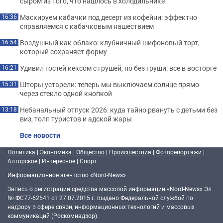
сыром из того, что нашлось в холодильнике
Маскируем кабачки под десерт из кофейни: эффектно
16:36
справляемся с кабачковым нашествием
Воздушный как облако: клубничный шифоновый торт,
16:54
который сохраняет форму
Удивил гостей кексом с грушей, но без груши: все в восторге
16:21
Шторы устарели: теперь мы выключаем солнце прямо
15:31
через стекло одной кнопкой
Небанальный отпуск 2026: куда тайно рвануть с детьми без
13:18
виз, толп туристов и адской жары
Все новости
Политика
|
Экономика
|
Общество
|
Происшествия
|
Фоторепортажи
|
Авторское
|
Интересное
|
Спорт
Информационное агентство «Nord-News»
Запись о регистрации средства массовой информации «Nord-News» Эл
№ ФС77-62541 от 27.07.2015 г. выдано Федеральной службой по
надзору в сфере связи, информационных технологий и массовых
коммуникаций (Роскомнадзор).