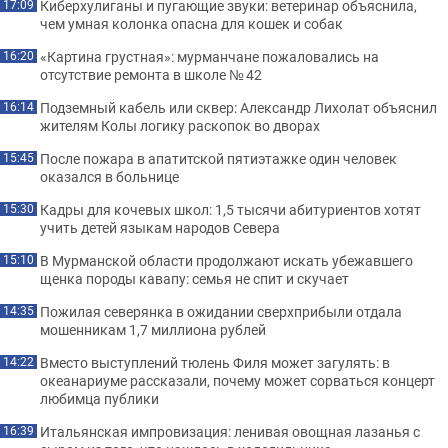
Киберхулиганы и пугающие звуки: ветеринар объяснила,
17:09
чем умная колонка опасна для кошек и собак
«Картина грустная»: мурманчане пожаловались на
16:20
отсутствие ремонта в школе № 42
Подземный кабель или сквер: Александр Лихолат объяснил
16:14
жителям Колы логику раскопок во дворах
После пожара в апатитской пятиэтажке один человек
15:45
оказался в больнице
Кадры для кочевых школ: 1,5 тысячи абитуриентов хотят
15:30
учить детей языкам народов Севера
В Мурманской области продолжают искать убежавшего
15:10
щенка породы кавапу: семья не спит и скучает
Пожилая северянка в ожидании сверхприбыли отдала
14:35
мошенникам 1,7 миллиона рублей
Вместо выступлений тюлень Филя может загулять: в
14:22
океанариуме рассказали, почему может сорваться концерт
любимца публики
Итальянская импровизация: ленивая овощная лазанья с
16:39