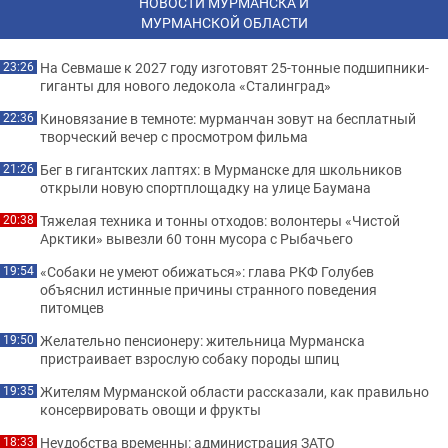
НОВОСТИ МУРМАНСКА И
МУРМАНСКОЙ ОБЛАСТИ
На Севмаше к 2027 году изготовят 25-тонные подшипники-
23:26
гиганты для нового ледокола «Сталинград»
Киновязание в темноте: мурманчан зовут на бесплатный
22:36
творческий вечер с просмотром фильма
Бег в гигантских лаптях: в Мурманске для школьников
21:26
открыли новую спортплощадку на улице Баумана
Тяжелая техника и тонны отходов: волонтеры «Чистой
20:38
Арктики» вывезли 60 тонн мусора с Рыбачьего
«Собаки не умеют обижаться»: глава РКФ Голубев
19:54
объяснил истинные причины странного поведения
питомцев
Желательно пенсионеру: жительница Мурманска
19:50
пристраивает взрослую собаку породы шпиц
Жителям Мурманской области рассказали, как правильно
19:35
консервировать овощи и фрукты
Неудобства временны: администрация ЗАТО
18:33