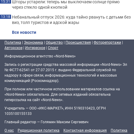
Шторы устарели: теперь мы выключаем солнце прямо
15:31
через стекло одной кнопкой
Небанальный отпуск 2026: куда тайно рвануть с детьми без
13:18
виз, толп туристов и адской жары
Все новости
Политика
|
Экономика
|
Общество
|
Происшествия
|
Фоторепортажи
|
Авторское
|
Интересное
|
Спорт
Информационное агентство «Nord-News»
Запись о регистрации средства массовой информации «Nord-News» Эл
№ ФС77-62541 от 27.07.2015 г. выдано Федеральной службой по
надзору в сфере связи, информационных технологий и массовых
коммуникаций (Роскомнадзор).
При полном или частичном использовании материалов ссылка на
«Nord-News» обязательна. Для сетевых изданий обязательна
гиперссылка на сайт «Nord-News».
Учредитель — ООО «ИКС-МАРКЕТ», ИНН 5190310423, ОГРН
1035100155133
Главный редактор — Голямин Максим Сергеевич
О нас
Редакционная политика
Контактная информация
Политика