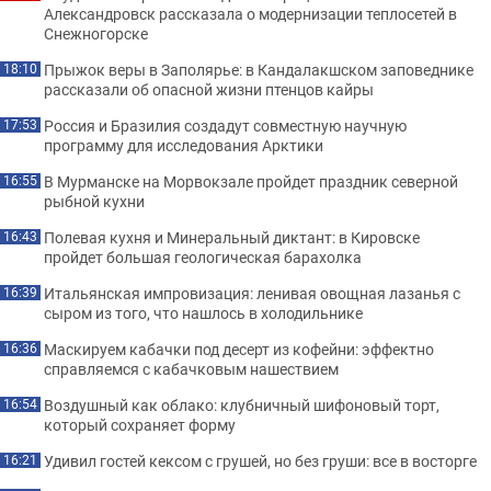
Александровск рассказала о модернизации теплосетей в
Снежногорске
Прыжок веры в Заполярье: в Кандалакшском заповеднике
18:10
рассказали об опасной жизни птенцов кайры
Россия и Бразилия создадут совместную научную
17:53
программу для исследования Арктики
В Мурманске на Морвокзале пройдет праздник северной
16:55
рыбной кухни
Полевая кухня и Минеральный диктант: в Кировске
16:43
пройдет большая геологическая барахолка
Итальянская импровизация: ленивая овощная лазанья с
16:39
сыром из того, что нашлось в холодильнике
Маскируем кабачки под десерт из кофейни: эффектно
16:36
справляемся с кабачковым нашествием
Воздушный как облако: клубничный шифоновый торт,
16:54
который сохраняет форму
Удивил гостей кексом с грушей, но без груши: все в восторге
16:21