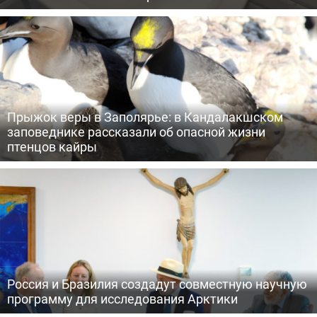
Прыжок веры в Заполярье: в Кандалакшском
заповеднике рассказали об опасной жизни
птенцов кайры
Россия и Бразилия создадут совместную научную
программу для исследования Арктики