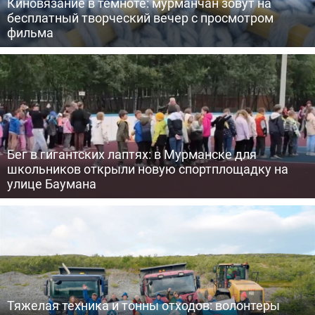
Киновязание в темноте: мурманчан зовут на
бесплатный творческий вечер с просмотром
фильма
Бег в гигантских лаптях: в Мурманске для
школьников открыли новую спортплощадку на
улице Баумана
Тяжелая техника и тонны отходов: волонтеры