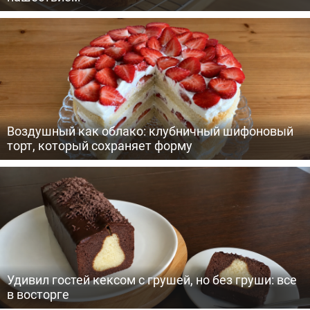
Воздушный как облако: клубничный шифоновый
торт, который сохраняет форму
Удивил гостей кексом с грушей, но без груши: все
в восторге