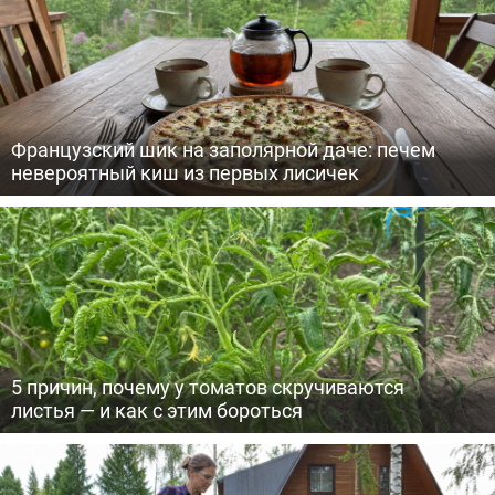
Французский шик на заполярной даче: печем
невероятный киш из первых лисичек
5 причин, почему у томатов скручиваются
листья — и как с этим бороться