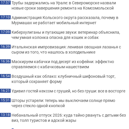
Трубы задержались на Урале: в Североморске назвали
17:57
новые сроки завершения ремонта на Комсомольской
Администрация Кольского округа рассказала, почему в
17:10
Мурмашах не работает мобильный интернет
Киберхулиганы и пугающие звуки: ветеринар объяснила,
17:09
чем умная колонка опасна для кошек и собак
Итальянская импровизация: ленивая овощная лазанья с
16:39
сыром из того, что нашлось в холодильнике
Маскируем кабачки под десерт из кофейни: эффектно
16:36
справляемся с кабачковым нашествием
Воздушный как облако: клубничный шифоновый торт,
16:54
который сохраняет форму
Удивил гостей кексом с грушей, но без груши: все в восторге
16:21
Шторы устарели: теперь мы выключаем солнце прямо
15:31
через стекло одной кнопкой
Небанальный отпуск 2026: куда тайно рвануть с детьми без
13:18
виз, толп туристов и адской жары