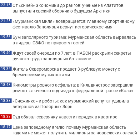
От «синей» экономики до рангов: ученые из Апатитов
23:15
выпустили свежий сборник о будущем Арктики
«Мурманская миля» возвращается: главному спортивному
21:25
фестивалю Заполярья вернут историческое имя
Бум заполярного туризма: Мурманская область вырвалась
19:56
в лидеры СЗФО по приросту гостей
Ждут своей очереди по 7 лет: в ПАБСИ раскрыли секреты
19:49
ручного труда заполярных ботаников
Житель Североморска продает 3-рублевую монету с
19:35
бременскими музыкантами
Километры ровного асфальта: в Кильдинстрое завершили
18:48
ремонт ключевого подъезда к федеральной трассе «Кола»
«Снежинка» и роботы: как мурманский депутат удивила
18:38
ветеранов из Полярных Зорь
Суд обязал северянку навести порядок в квартире
18:33
Цена заповедному ягелю: почему Мурманская область
18:17
годами не может получить миллионы за норвежских оленей