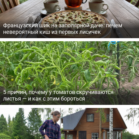
Французский шик на заполярной даче: печем
невероятный киш из первых лисичек
5 причин, почему у томатов скручиваются
листья — и как с этим бороться