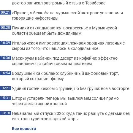
доктор записал разгромный отзыв о Териберке
«Привет, я белка!»: на мурманской экотропе установили
09:21
говорящие инфостенды
Пикники откладываются: воскресенье в Мурманской
08:20
области обещает быть дождливым
Итальянская импровизация: ленивая овощная лазанья с
16:39
сыром из того, что нашлось в холодильнике
Маскируем кабачки под десерт из кофейни: эффектно
16:36
справляемся с кабачковым нашествием
Воздушный как облако: клубничный шифоновый торт,
16:54
который сохраняет форму
Удивил гостей кексом с грушей, но без груши: все в восторге
16:21
Шторы устарели: теперь мы выключаем солнце прямо
15:31
через стекло одной кнопкой
Небанальный отпуск 2026: куда тайно рвануть с детьми без
13:18
виз, толп туристов и адской жары
Все новости