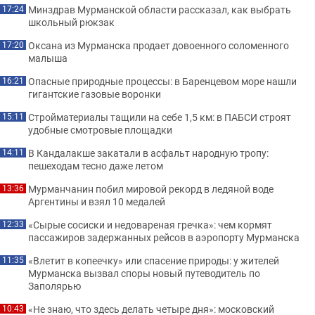
Минздрав Мурманской области рассказал, как выбрать
17:24
школьный рюкзак
Оксана из Мурманска продает довоенного соломенного
17:20
малыша
Опасные природные процессы: в Баренцевом море нашли
16:21
гигантские газовые воронки
Стройматериалы тащили на себе 1,5 км: в ПАБСИ строят
15:11
удобные смотровые площадки
В Кандалакше закатали в асфальт народную тропу:
14:11
пешеходам тесно даже летом
Мурманчанин побил мировой рекорд в ледяной воде
13:36
Аргентины и взял 10 медалей
«Сырые сосиски и недовареная гречка»: чем кормят
12:33
пассажиров задержанных рейсов в аэропорту Мурманска
«Влетит в копеечку» или спасение природы: у жителей
11:35
Мурманска вызвал споры новый путеводитель по
Заполярью
«Не знаю, что здесь делать четыре дня»: московский
10:43