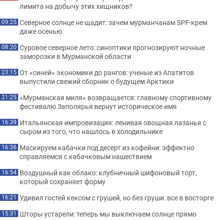
лимита на добычу этих хищников?
Северное солнце не щадит: зачем мурманчанам SPF-крем
09:25
даже осенью
Суровое северное лето: синоптики прогнозируют ночные
08:20
заморозки в Мурманской области
От «синей» экономики до рангов: ученые из Апатитов
23:15
выпустили свежий сборник о будущем Арктики
«Мурманская миля» возвращается: главному спортивному
21:25
фестивалю Заполярья вернут историческое имя
Итальянская импровизация: ленивая овощная лазанья с
16:39
сыром из того, что нашлось в холодильнике
Маскируем кабачки под десерт из кофейни: эффектно
16:36
справляемся с кабачковым нашествием
Воздушный как облако: клубничный шифоновый торт,
16:54
который сохраняет форму
Удивил гостей кексом с грушей, но без груши: все в восторге
16:21
Шторы устарели: теперь мы выключаем солнце прямо
15:31