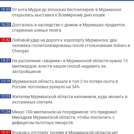
От кота Мурра до японских бестселлеров: в Мурманске
16:33
открылась выставка к Всемирному дню кошек
Досталась в наследство с домом: в Мурмашах продается
16:20
старинная оленья телега
Лобовой удар на дороге к аэропорту Мурманска: два
15:42
человека госпитализированы после столкновения Subaru и
Changan
На расселение «авариек» в Мурманской области нужно 13
14:31
миллиардов: власти нашли способ надавить на
застройщиков
Мурманская область вошла в топ-2 по потере скота в
13:19
России: поголовье рухнуло на 34%
Жителям Мурманской области напомнили, куда звонить в
12:23
экстренных случаях
Минус 100 миллионов на посредников: что придумал
11:24
Минздрав Мурманской области, чтобы покончить с
дефицитом льготных лекарств
Волков к отстрелу: почему в Мурманской области нет
10:37