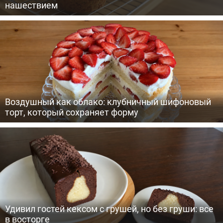
нашествием
Воздушный как облако: клубничный шифоновый
торт, который сохраняет форму
Удивил гостей кексом с грушей, но без груши: все
в восторге