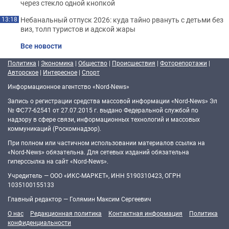
через стекло одной кнопкой
Небанальный отпуск 2026: куда тайно рвануть с детьми без
13:18
виз, толп туристов и адской жары
Все новости
Политика
|
Экономика
|
Общество
|
Происшествия
|
Фоторепортажи
|
Авторское
|
Интересное
|
Спорт
Информационное агентство «Nord-News»
Запись о регистрации средства массовой информации «Nord-News» Эл
№ ФС77-62541 от 27.07.2015 г. выдано Федеральной службой по
надзору в сфере связи, информационных технологий и массовых
коммуникаций (Роскомнадзор).
При полном или частичном использовании материалов ссылка на
«Nord-News» обязательна. Для сетевых изданий обязательна
гиперссылка на сайт «Nord-News».
Учредитель — ООО «ИКС-МАРКЕТ», ИНН 5190310423, ОГРН
1035100155133
Главный редактор — Голямин Максим Сергеевич
О нас
Редакционная политика
Контактная информация
Политика
конфиденциальности