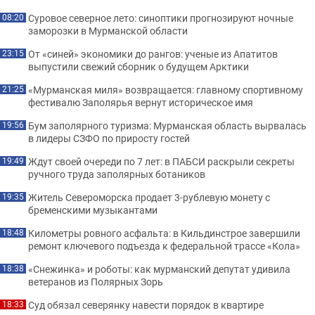
Суровое северное лето: синоптики прогнозируют ночные
08:20
заморозки в Мурманской области
От «синей» экономики до рангов: ученые из Апатитов
23:15
выпустили свежий сборник о будущем Арктики
«Мурманская миля» возвращается: главному спортивному
21:25
фестивалю Заполярья вернут историческое имя
Бум заполярного туризма: Мурманская область вырвалась
19:56
в лидеры СЗФО по приросту гостей
Ждут своей очереди по 7 лет: в ПАБСИ раскрыли секреты
19:49
ручного труда заполярных ботаников
Житель Североморска продает 3-рублевую монету с
19:35
бременскими музыкантами
Километры ровного асфальта: в Кильдинстрое завершили
18:48
ремонт ключевого подъезда к федеральной трассе «Кола»
«Снежинка» и роботы: как мурманский депутат удивила
18:38
ветеранов из Полярных Зорь
Суд обязал северянку навести порядок в квартире
18:33