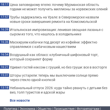
Цена заповедному ягелю: почему Мурманская область
18:17
годами не может получить миллионы за норвежских оленей
Трубы задержались на Урале: в Североморске назвали
17:57
новые сроки завершения ремонта на Комсомольской
Итальянская импровизация: ленивая овощная лазанья с
16:39
сыром из того, что нашлось в холодильнике
Маскируем кабачки под десерт из кофейни: эффектно
16:36
справляемся с кабачковым нашествием
Воздушный как облако: клубничный шифоновый торт,
16:54
который сохраняет форму
Удивил гостей кексом с грушей, но без груши: все в восторге
16:21
Шторы устарели: теперь мы выключаем солнце прямо
15:31
через стекло одной кнопкой
Небанальный отпуск 2026: куда тайно рвануть с детьми без
13:18
виз, толп туристов и адской жары
Все новости
Политика
|
Экономика
|
Общество
|
Происшествия
|
Фоторепортажи
|