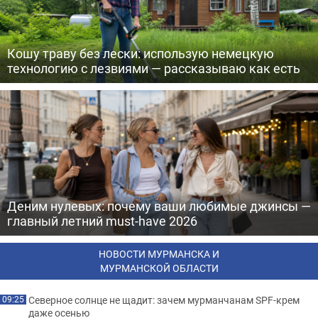
Кошу траву без лески: использую немецкую
технологию с лезвиями — рассказываю как есть
Деним нулевых: почему ваши любимые джинсы —
главный летний must-have 2026
НОВОСТИ МУРМАНСКА И
МУРМАНСКОЙ ОБЛАСТИ
Северное солнце не щадит: зачем мурманчанам SPF-крем
09:25
даже осенью