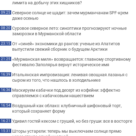
лимита на добычу этих хищников?
Северное солнце не щадит: зачем мурманчанам SPF-крем
09:25
даже осенью
Суровое северное лето: синоптики прогнозируют ночные
08:20
заморозки в Мурманской области
От «синей» экономики до рангов: ученые из Апатитов
23:15
выпустили свежий сборник о будущем Арктики
«Мурманская миля» возвращается: главному спортивному
21:25
фестивалю Заполярья вернут историческое имя
Итальянская импровизация: ленивая овощная лазанья с
16:39
сыром из того, что нашлось в холодильнике
Маскируем кабачки под десерт из кофейни: эффектно
16:36
справляемся с кабачковым нашествием
Воздушный как облако: клубничный шифоновый торт,
16:54
который сохраняет форму
Удивил гостей кексом с грушей, но без груши: все в восторге
16:21
Шторы устарели: теперь мы выключаем солнце прямо
15:31