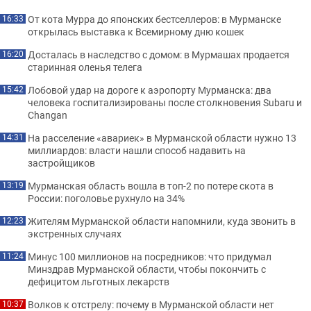
От кота Мурра до японских бестселлеров: в Мурманске
16:33
открылась выставка к Всемирному дню кошек
Досталась в наследство с домом: в Мурмашах продается
16:20
старинная оленья телега
Лобовой удар на дороге к аэропорту Мурманска: два
15:42
человека госпитализированы после столкновения Subaru и
Changan
На расселение «авариек» в Мурманской области нужно 13
14:31
миллиардов: власти нашли способ надавить на
застройщиков
Мурманская область вошла в топ-2 по потере скота в
13:19
России: поголовье рухнуло на 34%
Жителям Мурманской области напомнили, куда звонить в
12:23
экстренных случаях
Минус 100 миллионов на посредников: что придумал
11:24
Минздрав Мурманской области, чтобы покончить с
дефицитом льготных лекарств
Волков к отстрелу: почему в Мурманской области нет
10:37