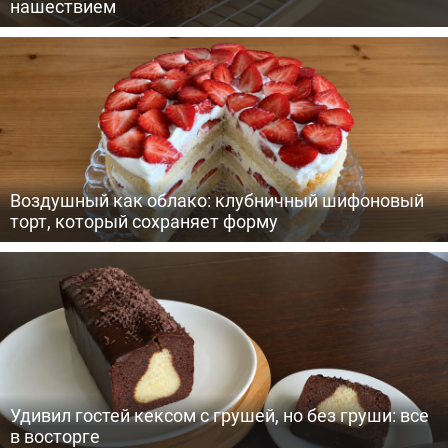
нашествием
Воздушный как облако: клубничный шифоновый
торт, который сохраняет форму
Удивил гостей кексом с грушей, но без груши: все
в восторге