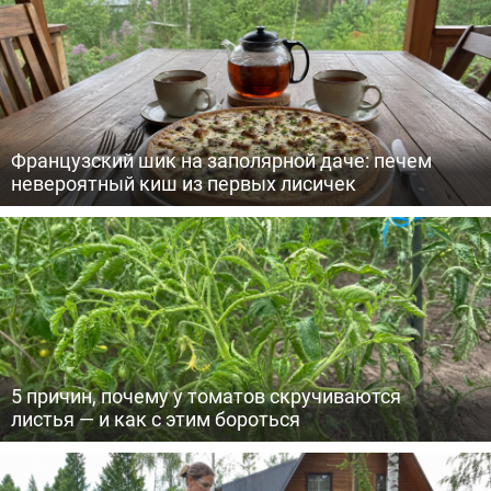
Французский шик на заполярной даче: печем
невероятный киш из первых лисичек
5 причин, почему у томатов скручиваются
листья — и как с этим бороться