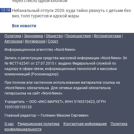
через стекло одной кнопкой
Небанальный отпуск 2026: куда тайно рвануть с детьми без
13:18
виз, толп туристов и адской жары
Все новости
Политика
|
Экономика
|
Общество
|
Происшествия
|
Фоторепортажи
|
Авторское
|
Интересное
|
Спорт
Информационное агентство «Nord-News»
Запись о регистрации средства массовой информации «Nord-News» Эл
№ ФС77-62541 от 27.07.2015 г. выдано Федеральной службой по
надзору в сфере связи, информационных технологий и массовых
коммуникаций (Роскомнадзор).
При полном или частичном использовании материалов ссылка на
«Nord-News» обязательна. Для сетевых изданий обязательна
гиперссылка на сайт «Nord-News».
Учредитель — ООО «ИКС-МАРКЕТ», ИНН 5190310423, ОГРН
1035100155133
Главный редактор — Голямин Максим Сергеевич
О нас
Редакционная политика
Контактная информация
Политика
конфиденциальности