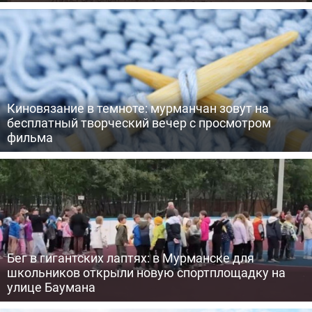
Киновязание в темноте: мурманчан зовут на
бесплатный творческий вечер с просмотром
фильма
Бег в гигантских лаптях: в Мурманске для
школьников открыли новую спортплощадку на
улице Баумана