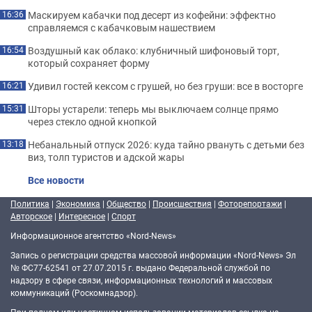
Маскируем кабачки под десерт из кофейни: эффектно
16:36
справляемся с кабачковым нашествием
Воздушный как облако: клубничный шифоновый торт,
16:54
который сохраняет форму
Удивил гостей кексом с грушей, но без груши: все в восторге
16:21
Шторы устарели: теперь мы выключаем солнце прямо
15:31
через стекло одной кнопкой
Небанальный отпуск 2026: куда тайно рвануть с детьми без
13:18
виз, толп туристов и адской жары
Все новости
Политика
|
Экономика
|
Общество
|
Происшествия
|
Фоторепортажи
|
Авторское
|
Интересное
|
Спорт
Информационное агентство «Nord-News»
Запись о регистрации средства массовой информации «Nord-News» Эл
№ ФС77-62541 от 27.07.2015 г. выдано Федеральной службой по
надзору в сфере связи, информационных технологий и массовых
коммуникаций (Роскомнадзор).