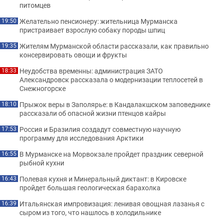
питомцев
Желательно пенсионеру: жительница Мурманска
19:50
пристраивает взрослую собаку породы шпиц
Жителям Мурманской области рассказали, как правильно
19:35
консервировать овощи и фрукты
Неудобства временны: администрация ЗАТО
18:33
Александровск рассказала о модернизации теплосетей в
Снежногорске
Прыжок веры в Заполярье: в Кандалакшском заповеднике
18:10
рассказали об опасной жизни птенцов кайры
Россия и Бразилия создадут совместную научную
17:53
программу для исследования Арктики
В Мурманске на Морвокзале пройдет праздник северной
16:55
рыбной кухни
Полевая кухня и Минеральный диктант: в Кировске
16:43
пройдет большая геологическая барахолка
Итальянская импровизация: ленивая овощная лазанья с
16:39
сыром из того, что нашлось в холодильнике