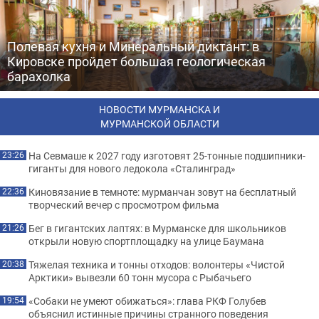
Полевая кухня и Минеральный диктант: в
Кировске пройдет большая геологическая
барахолка
НОВОСТИ МУРМАНСКА И
МУРМАНСКОЙ ОБЛАСТИ
На Севмаше к 2027 году изготовят 25-тонные подшипники-
23:26
гиганты для нового ледокола «Сталинград»
Киновязание в темноте: мурманчан зовут на бесплатный
22:36
творческий вечер с просмотром фильма
Бег в гигантских лаптях: в Мурманске для школьников
21:26
открыли новую спортплощадку на улице Баумана
Тяжелая техника и тонны отходов: волонтеры «Чистой
20:38
Арктики» вывезли 60 тонн мусора с Рыбачьего
«Собаки не умеют обижаться»: глава РКФ Голубев
19:54
объяснил истинные причины странного поведения