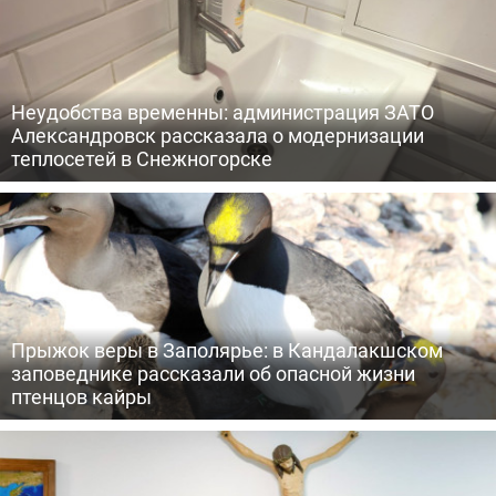
Неудобства временны: администрация ЗАТО
Александровск рассказала о модернизации
теплосетей в Снежногорске
Прыжок веры в Заполярье: в Кандалакшском
заповеднике рассказали об опасной жизни
птенцов кайры