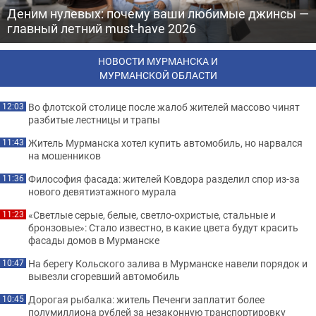
Деним нулевых: почему ваши любимые джинсы —
главный летний must-have 2026
НОВОСТИ МУРМАНСКА И
МУРМАНСКОЙ ОБЛАСТИ
Во флотской столице после жалоб жителей массово чинят
12:03
разбитые лестницы и трапы
Житель Мурманска хотел купить автомобиль, но нарвался
11:43
на мошенников
Философия фасада: жителей Ковдора разделил спор из-за
11:36
нового девятиэтажного мурала
«Светлые серые, белые, светло-охристые, стальные и
11:23
бронзовые»: Стало известно, в какие цвета будут красить
фасады домов в Мурманске
На берегу Кольского залива в Мурманске навели порядок и
10:47
вывезли сгоревший автомобиль
Дорогая рыбалка: житель Печенги заплатит более
10:45
полумиллиона рублей за незаконную транспортировку