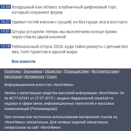
Воздушный как облако: клубничный шифоновый торт,
16:54
который сохраняет форму
Удивил гостей кексом с грушей, но без груши: все в восторге
16:21
Шторы устарели: теперь мы выключаем солнце прямо
15:31
через стекло одной кнопкой
Небанальный отпуск 2026: куда тайно рвануть с детьми без
13:18
виз, толп туристов и адской жары
Все новости
Политика
|
Экономика
|
Общество
|
Происшествия
|
Фоторепортажи
|
Авторское
|
Интересное
|
Спорт
Информационное агентство «Nord-News»
Запись о регистрации средства массовой информации «Nord-News» Эл
№ ФС77-62541 от 27.07.2015 г. выдано Федеральной службой по
надзору в сфере связи, информационных технологий и массовых
коммуникаций (Роскомнадзор).
При полном или частичном использовании материалов ссылка на
«Nord-News» обязательна. Для сетевых изданий обязательна
гиперссылка на сайт «Nord-News».