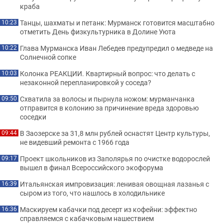
краба
Танцы, шахматы и петанк: Мурманск готовится масштабно
10:23
отметить День физкультурника в Долине Уюта
Глава Мурманска Иван Лебедев предупредил о медведе на
10:22
Солнечной сопке
Колонка РЕАКЦИИ. Квартирный вопрос: что делать с
10:03
незаконной перепланировкой у соседа?
Схватила за волосы и пырнула ножом: мурманчанка
09:50
отправится в колонию за причинение вреда здоровью
соседки
В Заозерске за 31,8 млн рублей оснастят Центр культуры,
09:44
не видевший ремонта с 1966 года
Проект школьников из Заполярья по очистке водорослей
09:17
вышел в финал Всероссийского экофорума
Итальянская импровизация: ленивая овощная лазанья с
16:39
сыром из того, что нашлось в холодильнике
Маскируем кабачки под десерт из кофейни: эффектно
16:36
справляемся с кабачковым нашествием