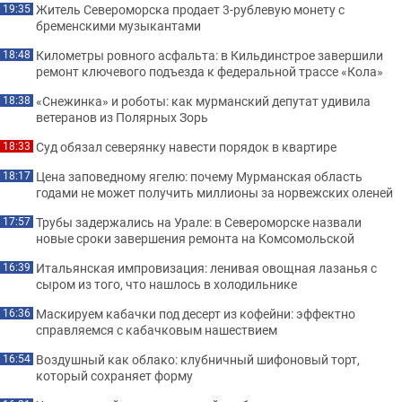
Житель Североморска продает 3-рублевую монету с
19:35
бременскими музыкантами
Километры ровного асфальта: в Кильдинстрое завершили
18:48
ремонт ключевого подъезда к федеральной трассе «Кола»
«Снежинка» и роботы: как мурманский депутат удивила
18:38
ветеранов из Полярных Зорь
Суд обязал северянку навести порядок в квартире
18:33
Цена заповедному ягелю: почему Мурманская область
18:17
годами не может получить миллионы за норвежских оленей
Трубы задержались на Урале: в Североморске назвали
17:57
новые сроки завершения ремонта на Комсомольской
Итальянская импровизация: ленивая овощная лазанья с
16:39
сыром из того, что нашлось в холодильнике
Маскируем кабачки под десерт из кофейни: эффектно
16:36
справляемся с кабачковым нашествием
Воздушный как облако: клубничный шифоновый торт,
16:54
который сохраняет форму