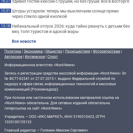
Удивил гостей кексом с грушей, но без груши: все в восторге
16:21
Шторы устарели: теперь мы выключаем солнце прямо
15:31
через стекло одной кнопкой
Небанальный отпуск 2026: куда тайно рвануть с детьми без
13:18
виз, толп туристов и адской жары
Все новости
Политика
|
Экономика
|
Общество
|
Происшествия
|
Фоторепортажи
|
Авторское
|
Интересное
|
Спорт
Информационное агентство «Nord-News»
Запись о регистрации средства массовой информации «Nord-News» Эл
№ ФС77-62541 от 27.07.2015 г. выдано Федеральной службой по
надзору в сфере связи, информационных технологий и массовых
коммуникаций (Роскомнадзор).
При полном или частичном использовании материалов ссылка на
«Nord-News» обязательна. Для сетевых изданий обязательна
гиперссылка на сайт «Nord-News».
Учредитель — ООО «ИКС-МАРКЕТ», ИНН 5190310423, ОГРН
1035100155133
Главный редактор — Голямин Максим Сергеевич