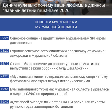
Деним нулевых: почему ваши любимые джинсы —
главный летний must-have 2026
НОВОСТИ МУРМАНСКА И
МУРМАНСКОЙ ОБЛАСТИ
Северное солнце не щадит: зачем мурманчанам SPF-крем
09:25
даже осенью
Суровое северное лето: синоптики прогнозируют ночные
08:20
заморозки в Мурманской области
От «синей» экономики до рангов: ученые из Апатитов
23:15
выпустили свежий сборник о будущем Арктики
«Мурманская миля» возвращается: главному спортивному
21:25
фестивалю Заполярья вернут историческое имя
Бум заполярного туризма: Мурманская область вырвалась
19:56
в лидеры СЗФО по приросту гостей
Ждут своей очереди по 7 лет: в ПАБСИ раскрыли секреты
19:49
ручного труда заполярных ботаников