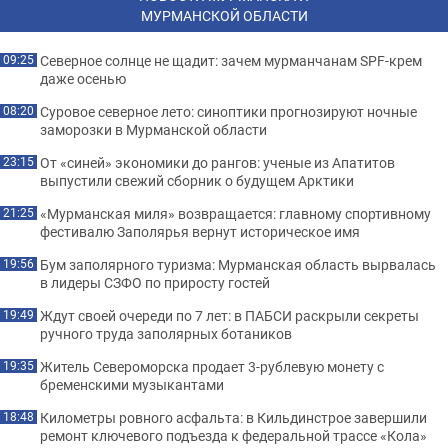
МУРМАНСКОЙ ОБЛАСТИ
Северное солнце не щадит: зачем мурманчанам SPF-крем
09:25
даже осенью
Суровое северное лето: синоптики прогнозируют ночные
08:20
заморозки в Мурманской области
От «синей» экономики до рангов: ученые из Апатитов
23:15
выпустили свежий сборник о будущем Арктики
«Мурманская миля» возвращается: главному спортивному
21:25
фестивалю Заполярья вернут историческое имя
Бум заполярного туризма: Мурманская область вырвалась
19:56
в лидеры СЗФО по приросту гостей
Ждут своей очереди по 7 лет: в ПАБСИ раскрыли секреты
19:49
ручного труда заполярных ботаников
Житель Североморска продает 3-рублевую монету с
19:35
бременскими музыкантами
Километры ровного асфальта: в Кильдинстрое завершили
18:48
ремонт ключевого подъезда к федеральной трассе «Кола»