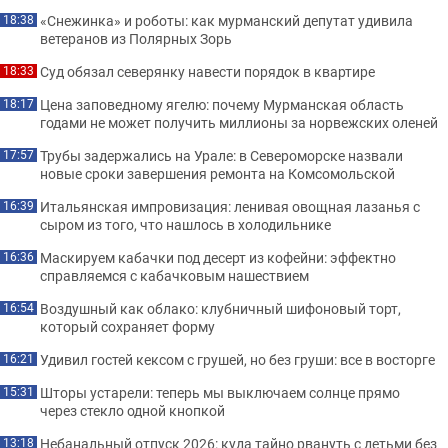
«Снежинка» и роботы: как мурманский депутат удивила
18:38
ветеранов из Полярных Зорь
Суд обязал северянку навести порядок в квартире
18:33
Цена заповедному ягелю: почему Мурманская область
18:17
годами не может получить миллионы за норвежских оленей
Трубы задержались на Урале: в Североморске назвали
17:57
новые сроки завершения ремонта на Комсомольской
Итальянская импровизация: ленивая овощная лазанья с
16:39
сыром из того, что нашлось в холодильнике
Маскируем кабачки под десерт из кофейни: эффектно
16:36
справляемся с кабачковым нашествием
Воздушный как облако: клубничный шифоновый торт,
16:54
который сохраняет форму
Удивил гостей кексом с грушей, но без груши: все в восторге
16:21
Шторы устарели: теперь мы выключаем солнце прямо
15:31
через стекло одной кнопкой
Небанальный отпуск 2026: куда тайно рвануть с детьми без
13:18