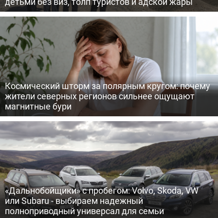
детьми без виз, толп туристов и адской жары
Космический шторм за полярным кругом: почему
жители северных регионов сильнее ощущают
магнитные бури
«Дальнобойщики» с пробегом: Volvo, Skoda, VW
или Subaru - выбираем надежный
полноприводный универсал для семьи