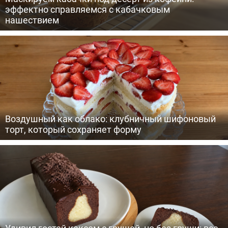
эффектно справляемся с кабачковым
нашествием
Воздушный как облако: клубничный шифоновый
торт, который сохраняет форму
Удивил гостей кексом с грушей, но без груши: все