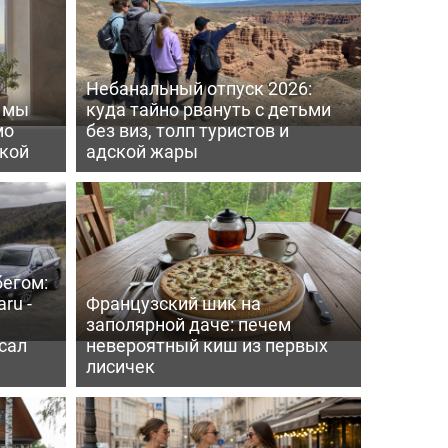
Небанальный отпуск 2026:
ь мы
куда тайно рвануть с детьми
мо
без виз, толп туристов и
пкой
адской жары
бегом:
ru -
Французский шик на
заполярной даче: печем
сал
невероятный киш из первых
лисичек