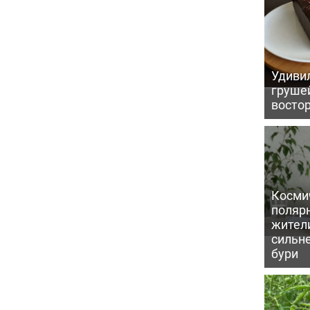
Удивил
грушей
восто
Косми
поляр
жител
сильн
бури