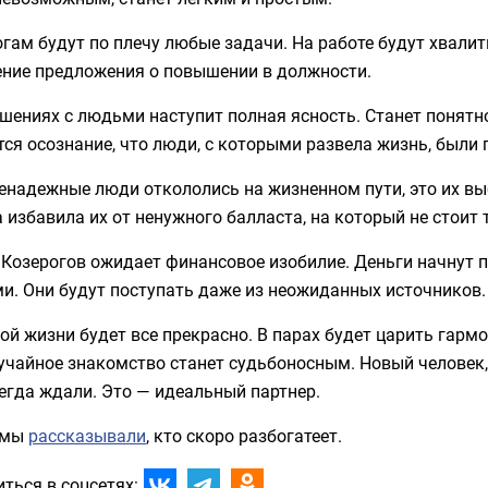
гам будут по плечу любые задачи. На работе будут хвали
ение предложения о повышении в должности.
шениях с людьми наступит полная ясность. Станет понятно
ся осознание, что люди, с которыми развела жизнь, были 
енадежные люди откололись на жизненном пути, это их выб
 избавила их от ненужного балласта, на который не стоит 
 Козерогов ожидает финансовое изобилие. Деньги начнут
и. Они будут поступать даже из неожиданных источников.
ой жизни будет все прекрасно. В парах будет царить гарм
учайное знакомство станет судьбоносным. Новый человек, 
егда ждали. Это — идеальный партнер.
 мы
рассказывали
, кто скоро разбогатеет.
ться в соцсетях: