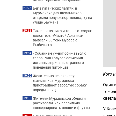
Бег в гигантских лаптях: в
21:26
Мурманске для школьников
открыли новую спортплощадку на
улице Баумана
Тяжелая техника и тонны отходов:
20:38
волонтеры «Чистой Арктики»
вывезли 60 тонн мусора с
Рыбачьего
«Собаки не умеют обижаться»:
19:54
глава РКФ Голубев объяснил
истинные причины странного
поведения питомцев
Кого и
Желательно пенсионеру:
19:50
жительница Мурманска
Один и
пристраивает взрослую собаку
породы шпиц
тяжелы
светла
Жителям Мурманской области
19:35
рассказали, как правильно
консервировать овощи и фрукты
У Козе
даже 
18:33