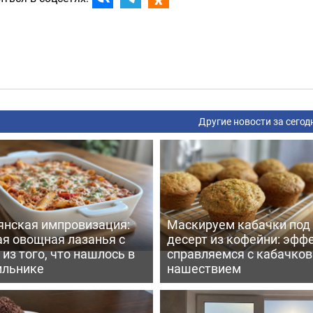
Другие новости за сегод
янская импровизация:
Маскируем кабачки под
ая овощная лазанья с
десерт из кофейни: эфф
из того, что нашлось в
справляемся с кабачко
ильнике
нашествием