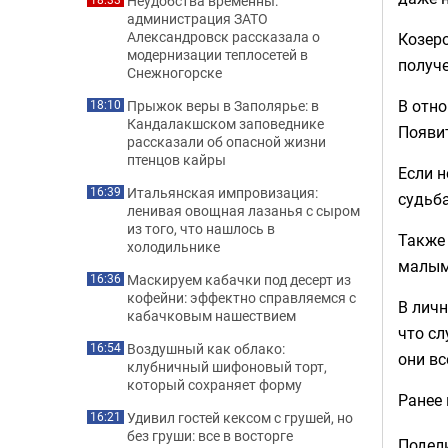
Неудобства временны:
администрация ЗАТО
Александровск рассказала о
Козеро
модернизации теплосетей в
получ
Снежногорске
В отно
Прыжок веры в Заполярье: в
18:10
Кандалакшском заповеднике
Появит
рассказали об опасной жизни
птенцов кайры
Если н
Итальянская импровизация:
16:39
судьба
ленивая овощная лазанья с сыром
из того, что нашлось в
Также
холодильнике
малым
Маскируем кабачки под десерт из
16:36
кофейни: эффектно справляемся с
В личн
кабачковым нашествием
что сл
Воздушный как облако:
16:54
они вс
клубничный шифоновый торт,
который сохраняет форму
Ранее
Удивил гостей кексом с грушей, но
16:21
без груши: все в восторге
Подели