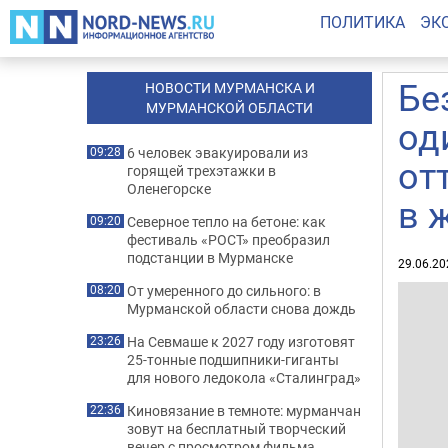
ПОЛИТИКА
ЭК
Бе
НОВОСТИ МУРМАНСКА И
МУРМАНСКОЙ ОБЛАСТИ
од
6 человек эвакуировали из
09:28
от
горящей трехэтажки в
Оленегорске
в 
Северное тепло на бетоне: как
09:20
фестиваль «РОСТ» преобразил
подстанции в Мурманске
29.06.20
От умеренного до сильного: в
08:20
Мурманской области снова дождь
На Севмаше к 2027 году изготовят
23:26
25-тонные подшипники-гиганты
для нового ледокола «Сталинград»
Киновязание в темноте: мурманчан
22:36
зовут на бесплатный творческий
вечер с просмотром фильма