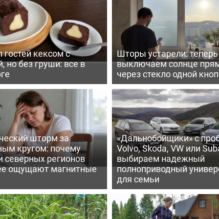
 гостей кексом с
Шторы устарели: тепер
, но без груши: все в
выключаем солнце пря
рге
через стекло одной кно
ческий шторм за
«Дальнобойщики» с про
ным кругом: почему
Volvo, Skoda, VW или Suba
и северных регионов
выбираем надежный
ее ощущают магнитные
полноприводный универ
для семьи