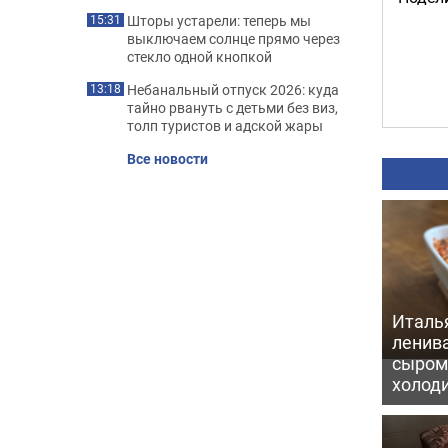
Шторы устарели: теперь мы
15:31
выключаем солнце прямо через
стекло одной кнопкой
Небанальный отпуск 2026: куда
13:18
тайно рвануть с детьми без виз,
толп туристов и адской жары
Все новости
Италь
ленив
сыром 
холод