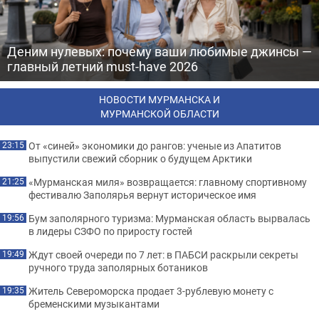
Деним нулевых: почему ваши любимые джинсы —
главный летний must-have 2026
НОВОСТИ МУРМАНСКА И
МУРМАНСКОЙ ОБЛАСТИ
От «синей» экономики до рангов: ученые из Апатитов
23:15
выпустили свежий сборник о будущем Арктики
«Мурманская миля» возвращается: главному спортивному
21:25
фестивалю Заполярья вернут историческое имя
Бум заполярного туризма: Мурманская область вырвалась
19:56
в лидеры СЗФО по приросту гостей
Ждут своей очереди по 7 лет: в ПАБСИ раскрыли секреты
19:49
ручного труда заполярных ботаников
Житель Североморска продает 3-рублевую монету с
19:35
бременскими музыкантами