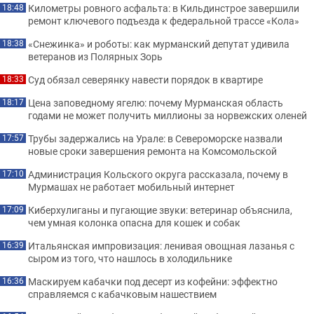
Километры ровного асфальта: в Кильдинстрое завершили
18:48
ремонт ключевого подъезда к федеральной трассе «Кола»
«Снежинка» и роботы: как мурманский депутат удивила
18:38
ветеранов из Полярных Зорь
Суд обязал северянку навести порядок в квартире
18:33
Цена заповедному ягелю: почему Мурманская область
18:17
годами не может получить миллионы за норвежских оленей
Трубы задержались на Урале: в Североморске назвали
17:57
новые сроки завершения ремонта на Комсомольской
Администрация Кольского округа рассказала, почему в
17:10
Мурмашах не работает мобильный интернет
Киберхулиганы и пугающие звуки: ветеринар объяснила,
17:09
чем умная колонка опасна для кошек и собак
Итальянская импровизация: ленивая овощная лазанья с
16:39
сыром из того, что нашлось в холодильнике
Маскируем кабачки под десерт из кофейни: эффектно
16:36
справляемся с кабачковым нашествием