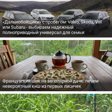
«Дальнобойщики» с пробегом: Volvo, Skoda, VW
или Subaru - выбираем надежный
полноприводный универсал для семьи
Французский шик на заполярной даче: печем
невероятный киш из первых лисичек