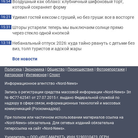
Воздушный как облако: клубничный шифоновый торт,
16:54
который сохраняет форму
Удивил гостей кексом с грушей, но без груши: все в восторге
16:21
Шторы устарели: теперь мы выключаем солнце прямо
15:31
через стекло одной кнопкой
Небанальный отпуск 2026: куда тайно рвануть с детьми без
13:18
виз, толп туристов и адской жары
Все новости
Политика
|
Экономика
|
Общество
|
Происшествия
|
Фоторепортажи
|
Авторское
|
Интересное
|
Спорт
Информационное агентство «Nord-News»
Запись о регистрации средства массовой информации «Nord-News» Эл
№ ФС77-62541 от 27.07.2015 г. выдано Федеральной службой по
надзору в сфере связи, информационных технологий и массовых
коммуникаций (Роскомнадзор).
При полном или частичном использовании материалов ссылка на
«Nord-News» обязательна. Для сетевых изданий обязательна
гиперссылка на сайт «Nord-News».
Учредитель — ООО «ИКС-МАРКЕТ», ИНН 5190310423, ОГРН