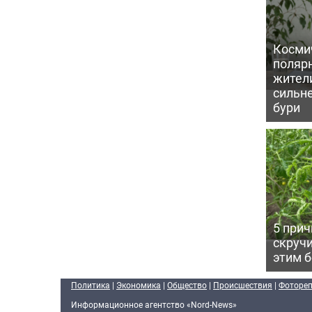
Косми
поляр
жител
сильн
бури
5 прич
скручи
этим 
Политика
|
Экономика
|
Общество
|
Происшествия
|
Фоторе
Информационное агентство «Nord-News»