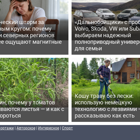
ческий шторм за
«Дальнобойщики» с про
ным кругом: почему
Volvo, Skoda, VW или Suba
и северных регионов
выбираем надежный
ее ощущают магнитные
полноприводный универ
для семьи
Кошу траву без лески:
ин, почему у томатов
использую немецкую
ваются листья — и как с
технологию с лезвиями 
бороться
рассказываю как есть
портажи
|
Авторское
|
Интересное
|
Спорт