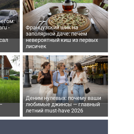
бегом:
ru -
Французский шик на
заполярной даче: печем
сал
невероятный киш из первых
лисичек
Деним нулевых: почему ваши
—
любимые джинсы — главный
летний must-have 2026