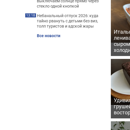
выключаем солнце прямо через
стекло одной кнопкой
Небанальный отпуск 2026: куда
13:18
тайно рвануть с детьми без виз,
толп туристов и адской жары
Италь
Все новости
ленив
сыром 
холод
Удивил
грушей
восто