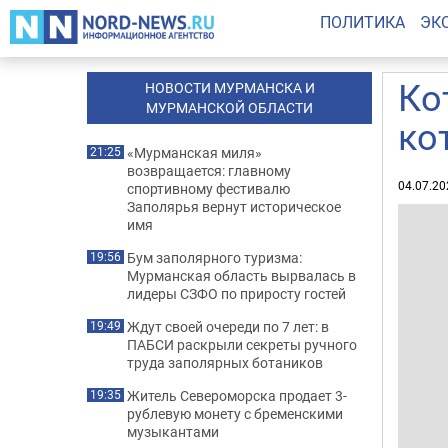
ПОЛИТИКА
ЭК
Ко
НОВОСТИ МУРМАНСКА И
МУРМАНСКОЙ ОБЛАСТИ
ко
«Мурманская миля»
21:25
возвращается: главному
04.07.20
спортивному фестивалю
Заполярья вернут историческое
имя
Бум заполярного туризма:
19:56
Мурманская область вырвалась в
лидеры СЗФО по приросту гостей
Ждут своей очереди по 7 лет: в
19:49
ПАБСИ раскрыли секреты ручного
труда заполярных ботаников
Житель Североморска продает 3-
19:35
рублевую монету с бременскими
музыкантами