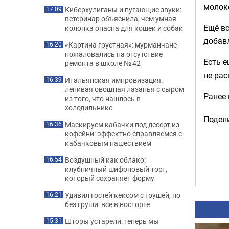
молок
Киберхулиганы и пугающие звуки:
17:09
ветеринар объяснила, чем умная
Ещё вс
колонка опасна для кошек и собак
добав
«Картина грустная»: мурманчане
16:20
пожаловались на отсутствие
Есть е
ремонта в школе № 42
не рас
Итальянская импровизация:
16:39
ленивая овощная лазанья с сыром
Ранее
из того, что нашлось в
холодильнике
Подели
Маскируем кабачки под десерт из
16:36
кофейни: эффектно справляемся с
кабачковым нашествием
Воздушный как облако:
16:54
клубничный шифоновый торт,
который сохраняет форму
Удивил гостей кексом с грушей, но
16:21
без груши: все в восторге
Шторы устарели: теперь мы
15:31