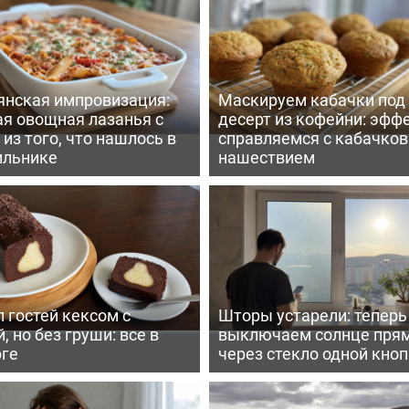
янская импровизация:
Маскируем кабачки под
ая овощная лазанья с
десерт из кофейни: эфф
из того, что нашлось в
справляемся с кабачко
ильнике
нашествием
 гостей кексом с
Шторы устарели: тепер
, но без груши: все в
выключаем солнце пря
рге
через стекло одной кно