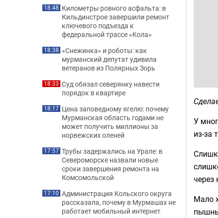
Километры ровного асфальта: в
18:48
Кильдинстрое завершили ремонт
ключевого подъезда к
федеральной трассе «Кола»
«Снежинка» и роботы: как
18:38
мурманский депутат удивила
ветеранов из Полярных Зорь
Суд обязал северянку навести
18:33
порядок в квартире
Сдела
Цена заповедному ягелю: почему
18:17
Мурманская область годами не
У мног
может получить миллионы за
из-за 
норвежских оленей
Трубы задержались на Урале: в
17:57
Слишк
Североморске назвали новые
слишк
сроки завершения ремонта на
Комсомольской
через 
Администрация Кольского округа
17:10
Мало х
рассказала, почему в Мурмашах не
пышным
работает мобильный интернет