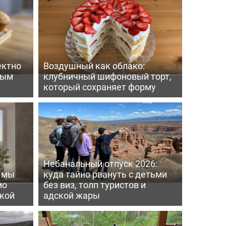
ектно
Воздушный как облако:
вым
клубничный шифоновый торт,
который сохраняет форму
Небанальный отпуск 2026:
ь мы
куда тайно рвануть с детьми
мо
без виз, толп туристов и
пкой
адской жары