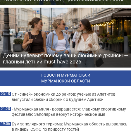
Деним нулевых: почему ваши любимые джинсы —
главный летний must-have 2026
НОВОСТИ МУРМАНСКА И
МУРМАНСКОЙ ОБЛАСТИ
От «синей» экономики до рангов: ученые из Апатитов
23:15
выпустили свежий сборник о будущем Арктики
«Мурманская миля» возвращается: главному спортивному
21:25
фестивалю Заполярья вернут историческое имя
Бум заполярного туризма: Мурманская область вырвалась
19:56
в лидеры СЗФО по приросту гостей