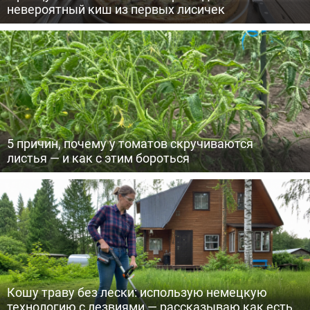
невероятный киш из первых лисичек
5 причин, почему у томатов скручиваются
листья — и как с этим бороться
Кошу траву без лески: использую немецкую
технологию с лезвиями — рассказываю как есть