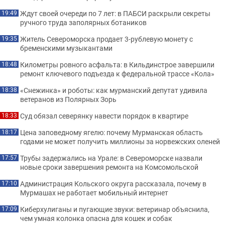
Ждут своей очереди по 7 лет: в ПАБСИ раскрыли секреты
19:49
ручного труда заполярных ботаников
Житель Североморска продает 3-рублевую монету с
19:35
бременскими музыкантами
Километры ровного асфальта: в Кильдинстрое завершили
18:48
ремонт ключевого подъезда к федеральной трассе «Кола»
«Снежинка» и роботы: как мурманский депутат удивила
18:38
ветеранов из Полярных Зорь
Суд обязал северянку навести порядок в квартире
18:33
Цена заповедному ягелю: почему Мурманская область
18:17
годами не может получить миллионы за норвежских оленей
Трубы задержались на Урале: в Североморске назвали
17:57
новые сроки завершения ремонта на Комсомольской
Администрация Кольского округа рассказала, почему в
17:10
Мурмашах не работает мобильный интернет
Киберхулиганы и пугающие звуки: ветеринар объяснила,
17:09
чем умная колонка опасна для кошек и собак