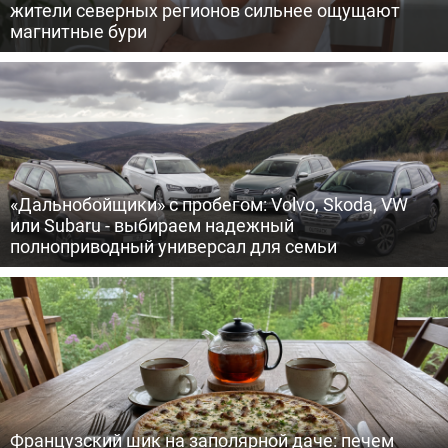
жители северных регионов сильнее ощущают
магнитные бури
«Дальнобойщики» с пробегом: Volvo, Skoda, VW
или Subaru - выбираем надежный
полноприводный универсал для семьи
Французский шик на заполярной даче: печем