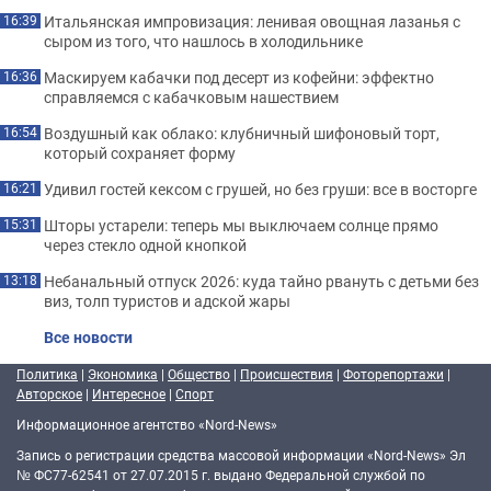
Итальянская импровизация: ленивая овощная лазанья с
16:39
сыром из того, что нашлось в холодильнике
Маскируем кабачки под десерт из кофейни: эффектно
16:36
справляемся с кабачковым нашествием
Воздушный как облако: клубничный шифоновый торт,
16:54
который сохраняет форму
Удивил гостей кексом с грушей, но без груши: все в восторге
16:21
Шторы устарели: теперь мы выключаем солнце прямо
15:31
через стекло одной кнопкой
Небанальный отпуск 2026: куда тайно рвануть с детьми без
13:18
виз, толп туристов и адской жары
Все новости
Политика
|
Экономика
|
Общество
|
Происшествия
|
Фоторепортажи
|
Авторское
|
Интересное
|
Спорт
Информационное агентство «Nord-News»
Запись о регистрации средства массовой информации «Nord-News» Эл
№ ФС77-62541 от 27.07.2015 г. выдано Федеральной службой по