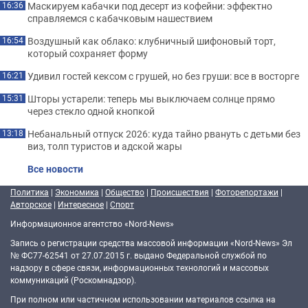
Маскируем кабачки под десерт из кофейни: эффектно
16:36
справляемся с кабачковым нашествием
Воздушный как облако: клубничный шифоновый торт,
16:54
который сохраняет форму
Удивил гостей кексом с грушей, но без груши: все в восторге
16:21
Шторы устарели: теперь мы выключаем солнце прямо
15:31
через стекло одной кнопкой
Небанальный отпуск 2026: куда тайно рвануть с детьми без
13:18
виз, толп туристов и адской жары
Все новости
Политика
|
Экономика
|
Общество
|
Происшествия
|
Фоторепортажи
|
Авторское
|
Интересное
|
Спорт
Информационное агентство «Nord-News»
Запись о регистрации средства массовой информации «Nord-News» Эл
№ ФС77-62541 от 27.07.2015 г. выдано Федеральной службой по
надзору в сфере связи, информационных технологий и массовых
коммуникаций (Роскомнадзор).
При полном или частичном использовании материалов ссылка на