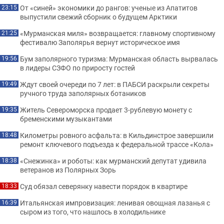
От «синей» экономики до рангов: ученые из Апатитов
23:15
выпустили свежий сборник о будущем Арктики
«Мурманская миля» возвращается: главному спортивному
21:25
фестивалю Заполярья вернут историческое имя
Бум заполярного туризма: Мурманская область вырвалась
19:56
в лидеры СЗФО по приросту гостей
Ждут своей очереди по 7 лет: в ПАБСИ раскрыли секреты
19:49
ручного труда заполярных ботаников
Житель Североморска продает 3-рублевую монету с
19:35
бременскими музыкантами
Километры ровного асфальта: в Кильдинстрое завершили
18:48
ремонт ключевого подъезда к федеральной трассе «Кола»
«Снежинка» и роботы: как мурманский депутат удивила
18:38
ветеранов из Полярных Зорь
Суд обязал северянку навести порядок в квартире
18:33
Итальянская импровизация: ленивая овощная лазанья с
16:39
сыром из того, что нашлось в холодильнике