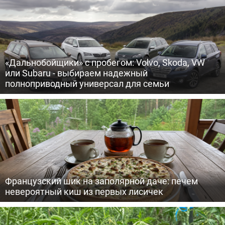
«Дальнобойщики» с пробегом: Volvo, Skoda, VW
или Subaru - выбираем надежный
полноприводный универсал для семьи
Французский шик на заполярной даче: печем
невероятный киш из первых лисичек