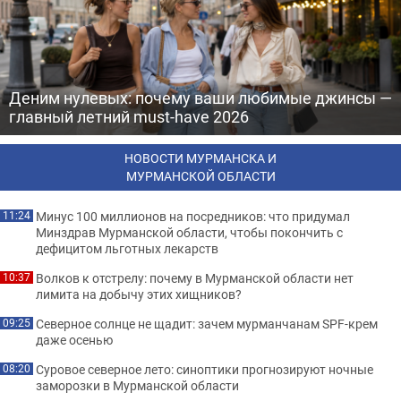
Деним нулевых: почему ваши любимые джинсы —
главный летний must-have 2026
НОВОСТИ МУРМАНСКА И
МУРМАНСКОЙ ОБЛАСТИ
Минус 100 миллионов на посредников: что придумал
11:24
Минздрав Мурманской области, чтобы покончить с
дефицитом льготных лекарств
Волков к отстрелу: почему в Мурманской области нет
10:37
лимита на добычу этих хищников?
Северное солнце не щадит: зачем мурманчанам SPF-крем
09:25
даже осенью
Суровое северное лето: синоптики прогнозируют ночные
08:20
заморозки в Мурманской области