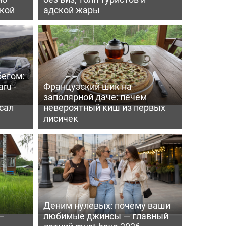
пкой
адской жары
бегом:
ru -
Французский шик на
заполярной даче: печем
сал
невероятный киш из первых
лисичек
Деним нулевых: почему ваши
—
любимые джинсы — главный