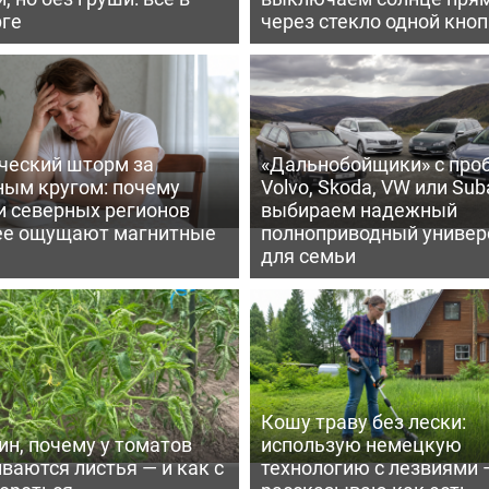
рге
через стекло одной кно
ческий шторм за
«Дальнобойщики» с про
ным кругом: почему
Volvo, Skoda, VW или Suba
и северных регионов
выбираем надежный
ее ощущают магнитные
полноприводный универ
для семьи
Кошу траву без лески:
ин, почему у томатов
использую немецкую
ваются листья — и как с
технологию с лезвиями 