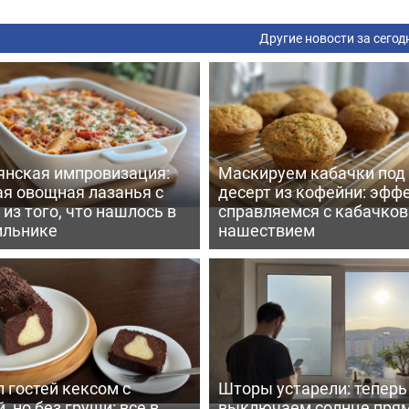
Другие новости за сегод
янская импровизация:
Маскируем кабачки под
ая овощная лазанья с
десерт из кофейни: эфф
из того, что нашлось в
справляемся с кабачко
ильнике
нашествием
 гостей кексом с
Шторы устарели: тепер
, но без груши: все в
выключаем солнце пря