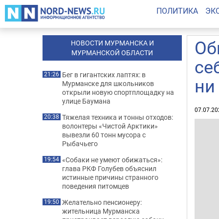
ПОЛИТИКА
ЭК
Об
НОВОСТИ МУРМАНСКА И
МУРМАНСКОЙ ОБЛАСТИ
се
Бег в гигантских лаптях: в
21:26
ни
Мурманске для школьников
открыли новую спортплощадку на
улице Баумана
07.07.20
Тяжелая техника и тонны отходов:
20:38
волонтеры «Чистой Арктики»
вывезли 60 тонн мусора с
Рыбачьего
«Собаки не умеют обижаться»:
19:54
глава РКФ Голубев объяснил
истинные причины странного
поведения питомцев
Желательно пенсионеру:
19:50
жительница Мурманска