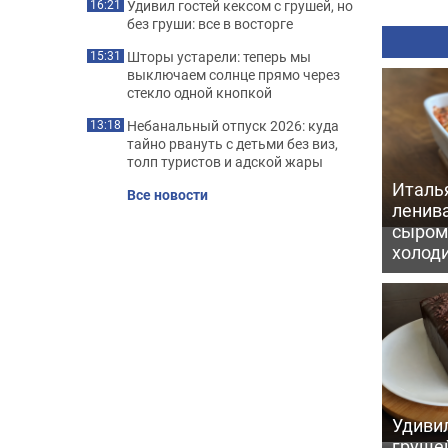
Удивил гостей кексом с грушей, но
16:21
без груши: все в восторге
Шторы устарели: теперь мы
15:31
выключаем солнце прямо через
стекло одной кнопкой
Небанальный отпуск 2026: куда
13:18
тайно рвануть с детьми без виз,
толп туристов и адской жары
Италь
Все новости
ленив
сыром 
холод
Удивил
грушей