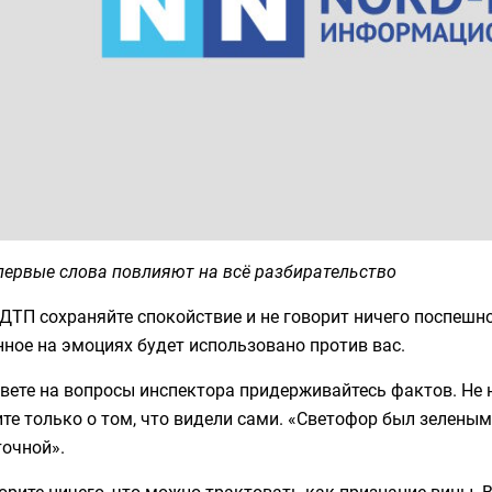
первые слова повлияют на всё разбирательство
ДТП сохраняйте спокойствие и не говорит ничего поспешн
ное на эмоциях будет использовано против вас.
вете на вопросы инспектора придерживайтесь фактов. Не 
ите только о том, что видели сами. «Светофор был зелен
точной».
орите ничего, что можно трактовать как признание вины. 