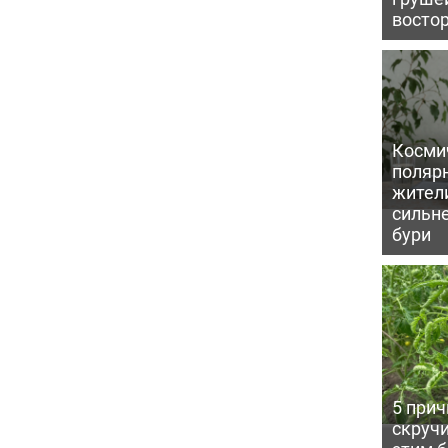
восто
Косми
поляр
жител
сильн
бури
5 прич
скручи