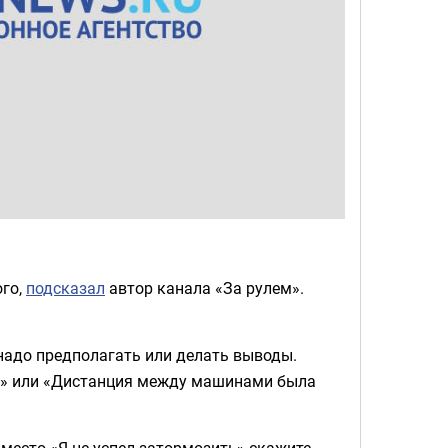
ого,
подсказал
автор канала «За рулем».
надо предполагать или делать выводы.
ым» или «Дистанция между машинами была
Вместо «Я не успел затормозить» скажите