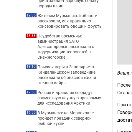
пристраивает взрослую собаку
породы шпиц
Жителям Мурманской области
19:35
рассказали, как правильно
консервировать овощи и фрукты
Неудобства временны:
18:33
администрация ЗАТО
Александровск рассказала о
модернизации теплосетей в
Снежногорске
Прыжок веры в Заполярье: в
18:10
Кандалакшском заповеднике
Ваши 
рассказали об опасной жизни
птенцов кайры
После 
Сказан
Россия и Бразилия создадут
17:53
совместную научную программу
для исследования Арктики
При от
Говор
В Мурманске на Морвокзале
16:55
пройдет праздник северной
доста
рыбной кухни
Не гов