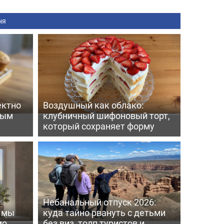
ня
ектно
Воздушный как облако:
вым
клубничный шифоновый торт,
который сохраняет форму
Небанальный отпуск 2026:
ь мы
куда тайно рвануть с детьми
мо
без виз, толп туристов и