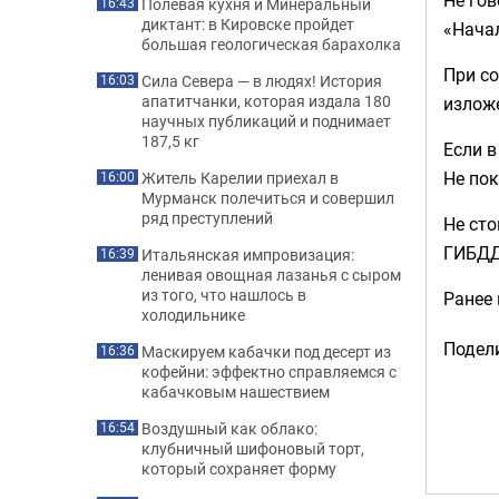
Полевая кухня и Минеральный
16:43
диктант: в Кировске пройдет
«Начал
большая геологическая барахолка
При со
Сила Севера — в людях! История
16:03
апатитчанки, которая издала 180
изложе
научных публикаций и поднимает
187,5 кг
Если в
Не по
Житель Карелии приехал в
16:00
Мурманск полечиться и совершил
ряд преступлений
Не сто
ГИБДД
Итальянская импровизация:
16:39
ленивая овощная лазанья с сыром
из того, что нашлось в
Ранее
холодильнике
Подели
Маскируем кабачки под десерт из
16:36
кофейни: эффектно справляемся с
кабачковым нашествием
Воздушный как облако:
16:54
клубничный шифоновый торт,
который сохраняет форму