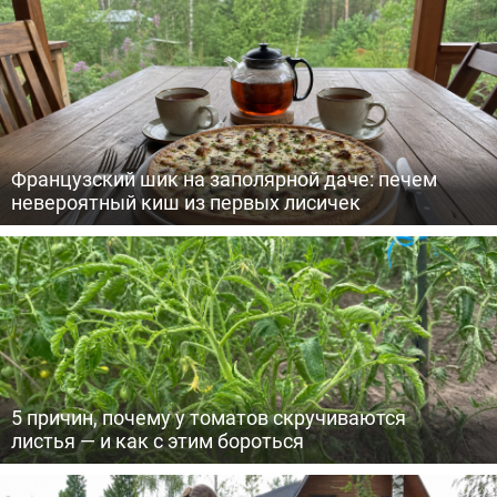
Французский шик на заполярной даче: печем
невероятный киш из первых лисичек
5 причин, почему у томатов скручиваются
листья — и как с этим бороться