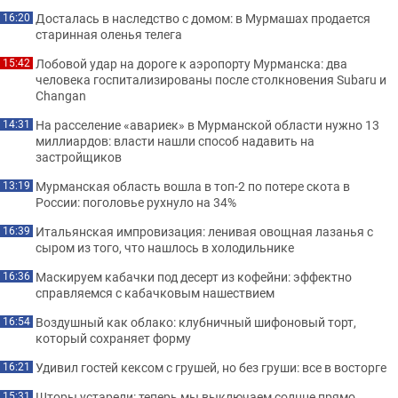
Досталась в наследство с домом: в Мурмашах продается
16:20
старинная оленья телега
Лобовой удар на дороге к аэропорту Мурманска: два
15:42
человека госпитализированы после столкновения Subaru и
Changan
На расселение «авариек» в Мурманской области нужно 13
14:31
миллиардов: власти нашли способ надавить на
застройщиков
Мурманская область вошла в топ-2 по потере скота в
13:19
России: поголовье рухнуло на 34%
Итальянская импровизация: ленивая овощная лазанья с
16:39
сыром из того, что нашлось в холодильнике
Маскируем кабачки под десерт из кофейни: эффектно
16:36
справляемся с кабачковым нашествием
Воздушный как облако: клубничный шифоновый торт,
16:54
который сохраняет форму
Удивил гостей кексом с грушей, но без груши: все в восторге
16:21
Шторы устарели: теперь мы выключаем солнце прямо
15:31