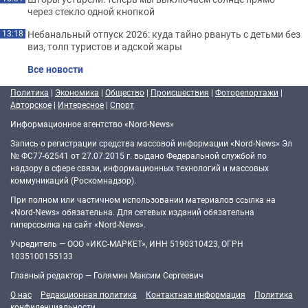
через стекло одной кнопкой
Небанальный отпуск 2026: куда тайно рвануть с детьми без
13:18
виз, толп туристов и адской жары
Все новости
Политика
|
Экономика
|
Общество
|
Происшествия
|
Фоторепортажи
|
Авторское
|
Интересное
|
Спорт
Информационное агентство «Nord-News»
Запись о регистрации средства массовой информации «Nord-News» Эл
№ ФС77-62541 от 27.07.2015 г. выдано Федеральной службой по
надзору в сфере связи, информационных технологий и массовых
коммуникаций (Роскомнадзор).
При полном или частичном использовании материалов ссылка на
«Nord-News» обязательна. Для сетевых изданий обязательна
гиперссылка на сайт «Nord-News».
Учредитель — ООО «ИКС-МАРКЕТ», ИНН 5190310423, ОГРН
1035100155133
Главный редактор — Голямин Максим Сергеевич
О нас
Редакционная политика
Контактная информация
Политика
конфиденциальности