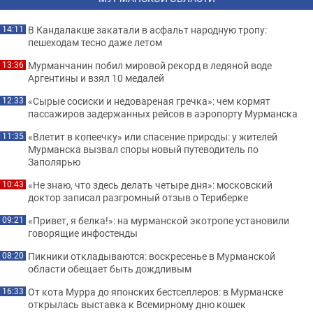
В Кандалакше закатали в асфальт народную тропу:
14:11
пешеходам тесно даже летом
Мурманчанин побил мировой рекорд в ледяной воде
13:36
Аргентины и взял 10 медалей
«Сырые сосиски и недовареная гречка»: чем кормят
12:33
пассажиров задержанных рейсов в аэропорту Мурманска
«Влетит в копеечку» или спасение природы: у жителей
11:35
Мурманска вызвал споры новый путеводитель по
Заполярью
«Не знаю, что здесь делать четыре дня»: московский
10:43
доктор записал разгромный отзыв о Териберке
«Привет, я белка!»: на мурманской экотропе установили
09:21
говорящие инфостенды
Пикники откладываются: воскресенье в Мурманской
08:20
области обещает быть дождливым
От кота Мурра до японских бестселлеров: в Мурманске
16:33
открылась выставка к Всемирному дню кошек