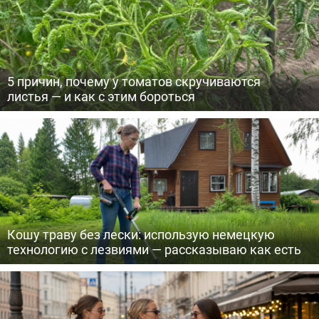
5 причин, почему у томатов скручиваются
листья — и как с этим бороться
Кошу траву без лески: использую немецкую
технологию с лезвиями — рассказываю как есть