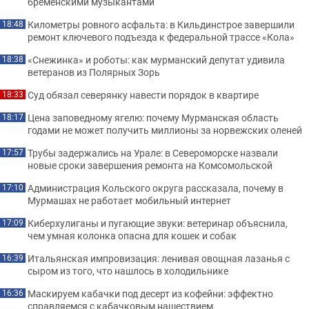
бременскими музыкантами
Километры ровного асфальта: в Кильдинстрое завершили
18:48
ремонт ключевого подъезда к федеральной трассе «Кола»
«Снежинка» и роботы: как мурманский депутат удивила
18:38
ветеранов из Полярных Зорь
Суд обязал северянку навести порядок в квартире
18:33
Цена заповедному ягелю: почему Мурманская область
18:17
годами не может получить миллионы за норвежских оленей
Трубы задержались на Урале: в Североморске назвали
17:57
новые сроки завершения ремонта на Комсомольской
Администрация Кольского округа рассказала, почему в
17:10
Мурмашах не работает мобильный интернет
Киберхулиганы и пугающие звуки: ветеринар объяснила,
17:09
чем умная колонка опасна для кошек и собак
Итальянская импровизация: ленивая овощная лазанья с
16:39
сыром из того, что нашлось в холодильнике
Маскируем кабачки под десерт из кофейни: эффектно
16:36
справляемся с кабачковым нашествием