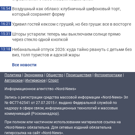
Воздушный как облако: клубничный шифоновый торт,
16:54
который сохраняет форму
Удивил гостей кексом с грушей, но без груши: все в восторге
16:21
Шторы устарели: теперь мы выключаем солнце прямо
15:31
через стекло одной кнопкой
Небанальный отпуск 2026: куда тайно рвануть с детьми без
13:18
виз, толп туристов и адской жары
Все новости
Политика
|
Экономика
|
Общество
|
Происшествия
|
Фоторепортажи
|
Авторское
|
Интересное
|
Спорт
Информационное агентство «Nord-News»
Запись о регистрации средства массовой информации «Nord-News» Эл
№ ФС77-62541 от 27.07.2015 г. выдано Федеральной службой по
надзору в сфере связи, информационных технологий и массовых
коммуникаций (Роскомнадзор).
При полном или частичном использовании материалов ссылка на
«Nord-News» обязательна. Для сетевых изданий обязательна
гиперссылка на сайт «Nord-News».