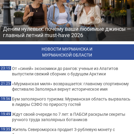
Деним нулевых: почему ваши любимые джинсы —
главный летний must-have 2026
НОВОСТИ МУРМАНСКА И
МУРМАНСКОЙ ОБЛАСТИ
От «синей» экономики до рангов: ученые из Апатитов
23:15
выпустили свежий сборник о будущем Арктики
«Мурманская миля» возвращается: главному спортивному
21:25
фестивалю Заполярья вернут историческое имя
Бум заполярного туризма: Мурманская область вырвалась
19:56
в лидеры СЗФО по приросту гостей
Ждут своей очереди по 7 лет: в ПАБСИ раскрыли секреты
19:49
ручного труда заполярных ботаников
Житель Североморска продает 3-рублевую монету с
19:35