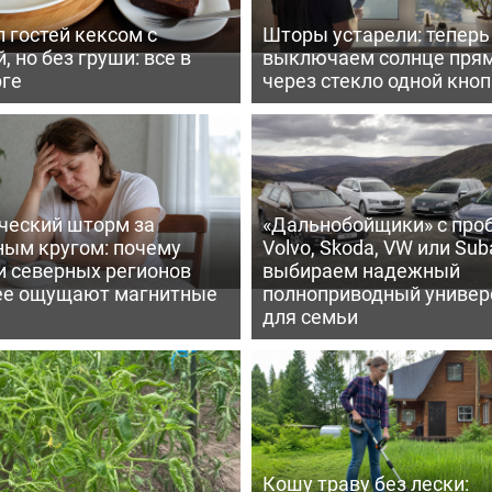
 гостей кексом с
Шторы устарели: тепер
, но без груши: все в
выключаем солнце пря
рге
через стекло одной кно
ческий шторм за
«Дальнобойщики» с про
ным кругом: почему
Volvo, Skoda, VW или Suba
и северных регионов
выбираем надежный
ее ощущают магнитные
полноприводный универ
для семьи
Кошу траву без лески: