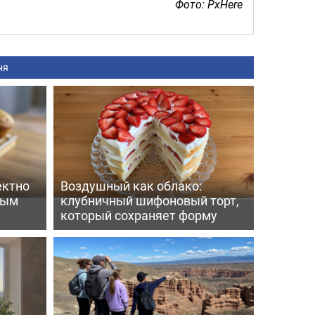
Фото: PxHere
ня
ектно
Воздушный как облако:
вым
клубничный шифоновый торт,
который сохраняет форму