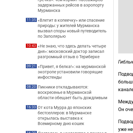
задержанных рейсов в аэропорту
Мурманска
«Влетит в копеечку» или спасение
11:35
природы: у жителей Мурманска
вызвал споры новый путеводитель
по Заполярью
«Не знаю, что здесь делать четыре
10:43
дня»: московский доктор записал
разгромный отзыв о Териберке
Гиблые
«Привет, я белка!»: на мурманской
09:21
экотропе установили говорящие
Подво
инфостенды
больши
Пикники откладываются:
08:20
канале
воскресенье в Мурманской
области обещает быть дождливым
Между 
От кота Мурра до японских
16:33
Он оче
бестселлеров: в Мурманске
открылась выставка к
Подвод
Всемирному дню кошек
уже не
16:20