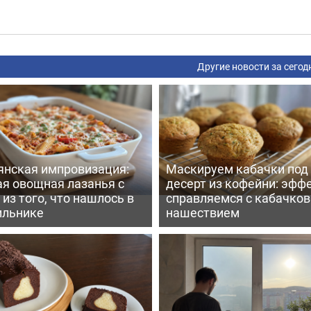
Другие новости за сегод
янская импровизация:
Маскируем кабачки под
ая овощная лазанья с
десерт из кофейни: эфф
из того, что нашлось в
справляемся с кабачко
ильнике
нашествием