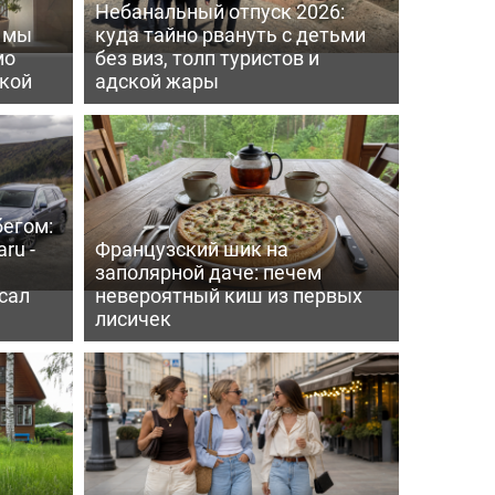
Небанальный отпуск 2026:
ь мы
куда тайно рвануть с детьми
мо
без виз, толп туристов и
пкой
адской жары
бегом:
ru -
Французский шик на
заполярной даче: печем
сал
невероятный киш из первых
лисичек