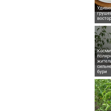
Удивил
грушей
восто
Косми
поляр
жител
сильн
бури