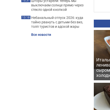
Шторы устарели: теперь мы
15:31
выключаем солнце прямо через
стекло одной кнопкой
Небанальный отпуск 2026: куда
13:18
тайно рвануть с детьми без виз,
толп туристов и адской жары
Все новости
Италь
ленив
сыром 
холод