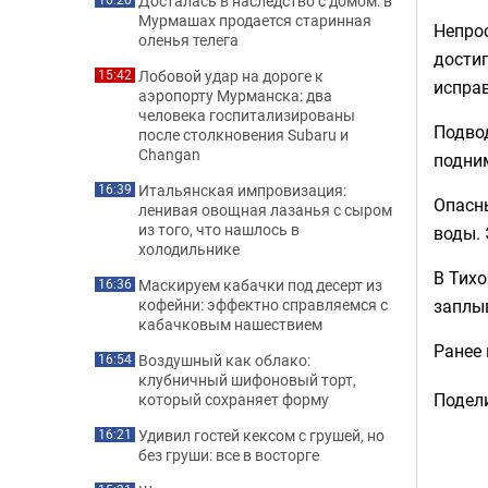
Досталась в наследство с домом: в
Мурмашах продается старинная
Непрос
оленья телега
достиг
Лобовой удар на дороге к
15:42
испра
аэропорту Мурманска: два
человека госпитализированы
Подвод
после столкновения Subaru и
Changan
подним
Итальянская импровизация:
16:39
Опасн
ленивая овощная лазанья с сыром
из того, что нашлось в
воды. 
холодильнике
В Тихо
Маскируем кабачки под десерт из
16:36
заплыв
кофейни: эффектно справляемся с
кабачковым нашествием
Ранее
Воздушный как облако:
16:54
клубничный шифоновый торт,
Подели
который сохраняет форму
Удивил гостей кексом с грушей, но
16:21
без груши: все в восторге