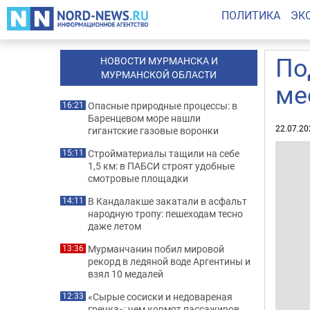
ПОЛИТИКА
ЭК
По
НОВОСТИ МУРМАНСКА И
МУРМАНСКОЙ ОБЛАСТИ
ме
Опасные природные процессы: в
16:21
Баренцевом море нашли
22.07.20
гигантские газовые воронки
Стройматериалы тащили на себе
15:11
1,5 км: в ПАБСИ строят удобные
смотровые площадки
В Кандалакше закатали в асфальт
14:11
народную тропу: пешеходам тесно
даже летом
Мурманчанин побил мировой
13:36
рекорд в ледяной воде Аргентины и
взял 10 медалей
«Сырые сосиски и недовареная
12:33
гречка»: чем кормят пассажиров