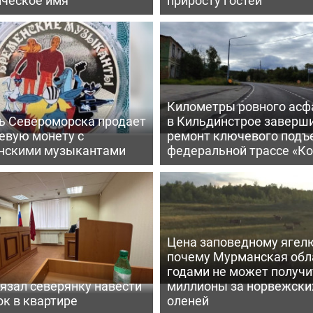
Километры ровного асф
ь Североморска продает
в Кильдинстрое заверш
евую монету с
ремонт ключевого подъ
нскими музыкантами
федеральной трассе «Ко
Цена заповедному ягел
почему Мурманская обл
годами не может получи
язал северянку навести
миллионы за норвежски
к в квартире
оленей