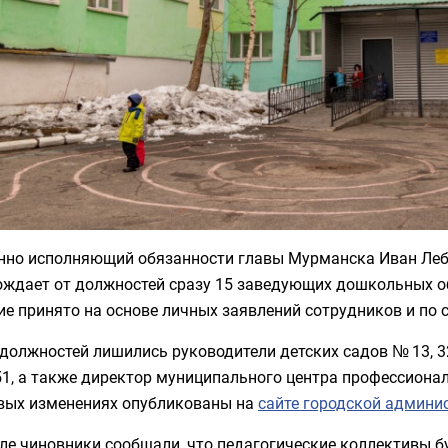
нно исполняющий обязанности главы Мурманска Иван Лебе
ождает от должностей сразу 15 заведующих дошкольных о
е принято на основе личных заявлений сотрудников и по 
должностей лишились руководители детских садов № 13, 32, 41,
51, а также директор муниципального центра профессион
вых изменениях опубликованы на
сайте городской админи
ле чиновники сообщали, что педагогические коллективы 