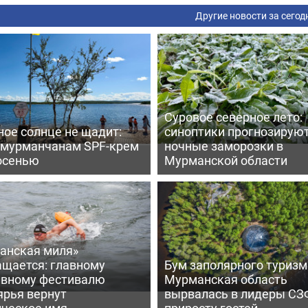
Другие новости за сегод
Суровое северное лето:
ое солнце не щадит:
синоптики прогнозирую
 мурманчанам SPF-крем
ночные заморозки в
осенью
Мурманской области
анская миля»
ащается: главному
Бум заполярного туризм
ивному фестивалю
Мурманская область
ярья вернут
вырвалась в лидеры СЗ
ическое имя
приросту гостей