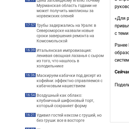
Цена заповедному ягелю: почему
Мурманская область годами не
руково
может получить миллионы за
норвежских оленей
«Для р
привыч
Трубы задержались на Урале: в
17:57
Североморске назвали новые
с теми
сроки завершения ремонта на
Комсомольской
Ранее 
Итальянская импровизация:
16:39
образ
ленивая овощная лазанья с сыром
систе
из того, что нашлось в
холодильнике
Сейча
Маскируем кабачки под десерт из
16:36
кофейни: эффектно справляемся с
Подели
кабачковым нашествием
Воздушный как облако:
16:54
клубничный шифоновый торт,
который сохраняет форму
Удивил гостей кексом с грушей, но
16:21
без груши: все в восторге