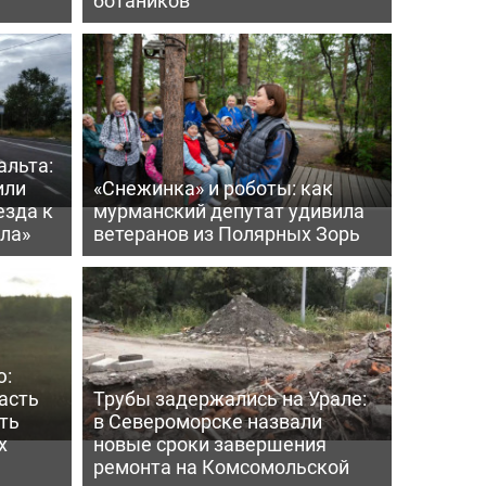
альта:
или
«Снежинка» и роботы: как
езда к
мурманский депутат удивила
ла»
ветеранов из Полярных Зорь
ю:
асть
Трубы задержались на Урале:
ть
в Североморске назвали
х
новые сроки завершения
ремонта на Комсомольской