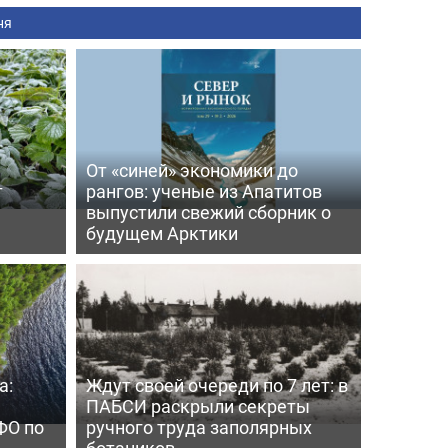
ня
От «синей» экономики до
т
рангов: ученые из Апатитов
выпустили свежий сборник о
будущем Арктики
а:
Ждут своей очереди по 7 лет: в
ПАБСИ раскрыли секреты
ФО по
ручного труда заполярных
ботаников