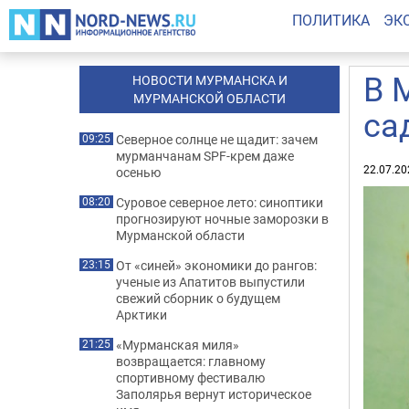
ПОЛИТИКА
ЭК
В 
НОВОСТИ МУРМАНСКА И
МУРМАНСКОЙ ОБЛАСТИ
са
Северное солнце не щадит: зачем
09:25
мурманчанам SPF-крем даже
22.07.20
осенью
Суровое северное лето: синоптики
08:20
прогнозируют ночные заморозки в
Мурманской области
От «синей» экономики до рангов:
23:15
ученые из Апатитов выпустили
свежий сборник о будущем
Арктики
«Мурманская миля»
21:25
возвращается: главному
спортивному фестивалю
Заполярья вернут историческое