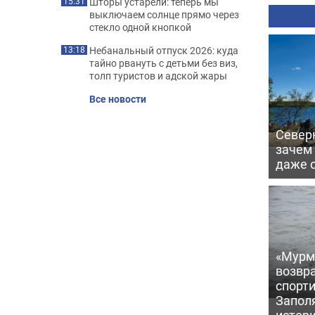
Шторы устарели: теперь мы
15:31
выключаем солнце прямо через
стекло одной кнопкой
Небанальный отпуск 2026: куда
13:18
тайно рвануть с детьми без виз,
толп туристов и адской жары
Все новости
Северн
зачем
даже 
«Мурм
возвр
спорт
Запол
истор