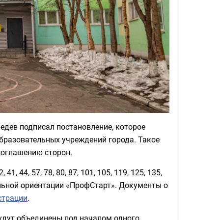
дев подписал постановление, которое
бразовательных учреждений города. Такое
соглашению сторон.
 44, 57, 78, 80, 87, 101, 105, 119, 125, 135,
альной ориентации «ПрофСтарт». Документы о
страции
.
будут объединены под началом одного