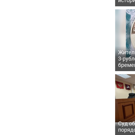
Жител
3-рубл
бреме
Суд об
порядо