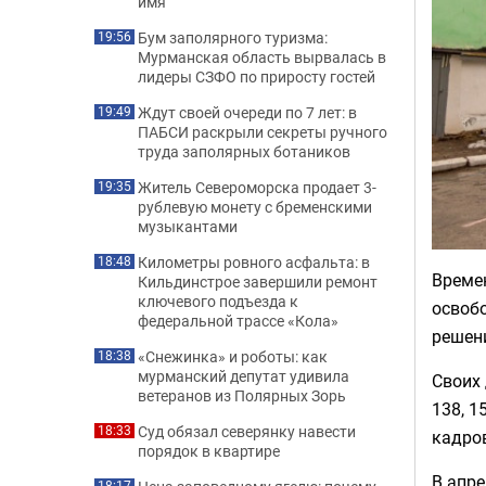
имя
Бум заполярного туризма:
19:56
Мурманская область вырвалась в
лидеры СЗФО по приросту гостей
Ждут своей очереди по 7 лет: в
19:49
ПАБСИ раскрыли секреты ручного
труда заполярных ботаников
Житель Североморска продает 3-
19:35
рублевую монету с бременскими
музыкантами
Километры ровного асфальта: в
18:48
Време
Кильдинстрое завершили ремонт
ключевого подъезда к
освоб
федеральной трассе «Кола»
решени
«Снежинка» и роботы: как
18:38
мурманский депутат удивила
Своих 
ветеранов из Полярных Зорь
138, 1
Суд обязал северянку навести
18:33
кадро
порядок в квартире
В апре
18:17