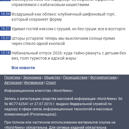
справляемся с кабачковым нашествием
Воздушный как облако: клубничный шифоновый торт,
16:54
который сохраняет форму
Удивил гостей кексом с грушей, но без груши: все в восторге
16:21
Шторы устарели: теперь мы выключаем солнце прямо
15:31
через стекло одной кнопкой
Небанальный отпуск 2026: куда тайно рвануть с детьми без
13:18
виз, толп туристов и адской жары
Все новости
Политика
|
Экономика
|
Общество
|
Происшествия
|
Фоторепортажи
|
Авторское
|
Интересное
|
Спорт
Информационное агентство «Nord-News»
Запись о регистрации средства массовой информации «Nord-News» Эл
№ ФС77-62541 от 27.07.2015 г. выдано Федеральной службой по
надзору в сфере связи, информационных технологий и массовых
коммуникаций (Роскомнадзор).
При полном или частичном использовании материалов ссылка на
«Nord-News» обязательна. Для сетевых изданий обязательна