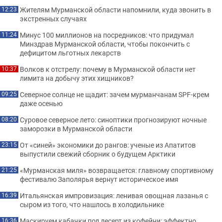
Жителям Мурманской области напомнили, куда звонить в
12:23
экстренных случаях
Минус 100 миллионов на посредников: что придумал
11:24
Минздрав Мурманской области, чтобы покончить с
дефицитом льготных лекарств
Волков к отстрелу: почему в Мурманской области нет
10:37
лимита на добычу этих хищников?
Северное солнце не щадит: зачем мурманчанам SPF-крем
09:25
даже осенью
Суровое северное лето: синоптики прогнозируют ночные
08:20
заморозки в Мурманской области
От «синей» экономики до рангов: ученые из Апатитов
23:15
выпустили свежий сборник о будущем Арктики
«Мурманская миля» возвращается: главному спортивному
21:25
фестивалю Заполярья вернут историческое имя
Итальянская импровизация: ленивая овощная лазанья с
16:39
сыром из того, что нашлось в холодильнике
Маскируем кабачки под десерт из кофейни: эффектно
16:36