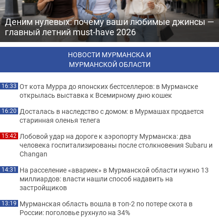
Деним нулевых: почему ваши любимые джинсы —
главный летний must-have 2026
НОВОСТИ МУРМАНСКА И
МУРМАНСКОЙ ОБЛАСТИ
От кота Мурра до японских бестселлеров: в Мурманске
16:33
открылась выставка к Всемирному дню кошек
Досталась в наследство с домом: в Мурмашах продается
16:20
старинная оленья телега
Лобовой удар на дороге к аэропорту Мурманска: два
15:42
человека госпитализированы после столкновения Subaru и
Changan
На расселение «авариек» в Мурманской области нужно 13
14:31
миллиардов: власти нашли способ надавить на
застройщиков
Мурманская область вошла в топ-2 по потере скота в
13:19
России: поголовье рухнуло на 34%