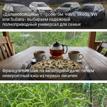
«Дальнобойщики» с пробегом: Volvo, Skoda, VW
или Subaru - выбираем надежный
полноприводный универсал для семьи
Французский шик на заполярной даче: печем
невероятный киш из первых лисичек