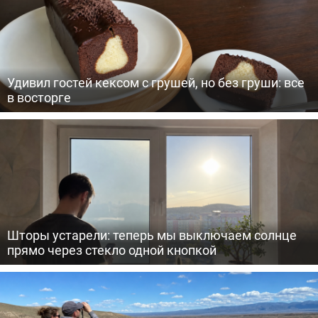
Удивил гостей кексом с грушей, но без груши: все
в восторге
Шторы устарели: теперь мы выключаем солнце
прямо через стекло одной кнопкой