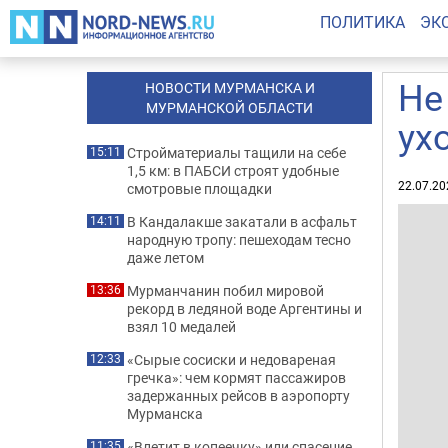
ПОЛИТИКА
ЭК
Не
НОВОСТИ МУРМАНСКА И
МУРМАНСКОЙ ОБЛАСТИ
ух
Стройматериалы тащили на себе
15:11
1,5 км: в ПАБСИ строят удобные
22.07.20
смотровые площадки
В Кандалакше закатали в асфальт
14:11
народную тропу: пешеходам тесно
даже летом
Мурманчанин побил мировой
13:36
рекорд в ледяной воде Аргентины и
взял 10 медалей
«Сырые сосиски и недовареная
12:33
гречка»: чем кормят пассажиров
задержанных рейсов в аэропорту
Мурманска
«Влетит в копеечку» или спасение
11:35