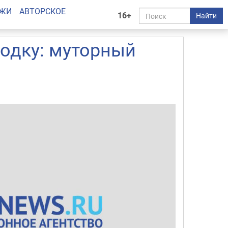
АЖИ
АВТОРСКОЕ
16+
Найти
одку: муторный