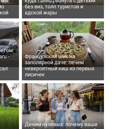
ь мы
куда тайно рвануть с детьми
мо
без виз, толп туристов и
пкой
адской жары
бегом:
ru -
Французский шик на
заполярной даче: печем
сал
невероятный киш из первых
лисичек
Деним нулевых: почему ваши