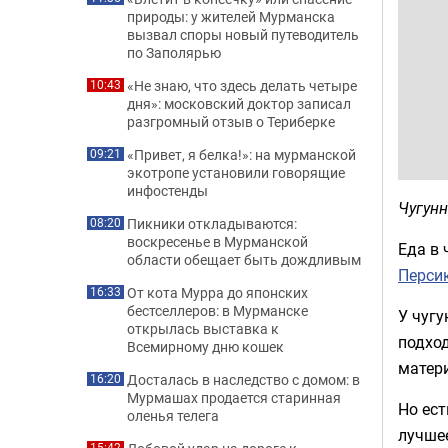
природы: у жителей Мурманска
вызвал споры новый путеводитель
по Заполярью
«Не знаю, что здесь делать четыре
10:43
дня»: московский доктор записал
разгромный отзыв о Териберке
«Привет, я белка!»: на мурманской
09:21
экотропе установили говорящие
инфостенды
Чугунн
Пикники откладываются:
08:20
воскресенье в Мурманской
Еда в 
области обещает быть дождливым
Перси
От кота Мурра до японских
16:33
бестселлеров: в Мурманске
У чугу
открылась выставка к
подход
Всемирному дню кошек
матер
Досталась в наследство с домом: в
16:20
Мурмашах продается старинная
Но ест
оленья телега
лучшее
15:42