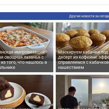
Другие новости за сегод
янская импровизация:
Маскируем кабачки под
ая овощная лазанья с
десерт из кофейни: эфф
из того, что нашлось в
справляемся с кабачко
ильнике
нашествием