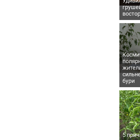
Удивил
грушей
восто
Косми
поляр
жител
сильн
бури
5 прич