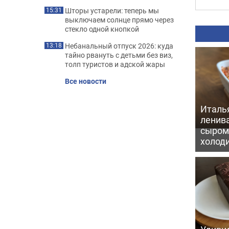
Шторы устарели: теперь мы
15:31
выключаем солнце прямо через
стекло одной кнопкой
Небанальный отпуск 2026: куда
13:18
тайно рвануть с детьми без виз,
толп туристов и адской жары
Все новости
Италь
ленив
сыром 
холод