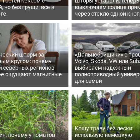
 гостей кексом с
Шторы устарели: тепер
, но без груши: все в
выключаем солнце пря
рге
через стекло одной кно
ческий шторм за
«Дальнобойщики» с про
ным кругом: почему
Volvo, Skoda, VW или Suba
и северных регионов
выбираем надежный
ее ощущают магнитные
полноприводный универ
для семьи
Кошу траву без лески:
ин, почему у томатов
использую немецкую