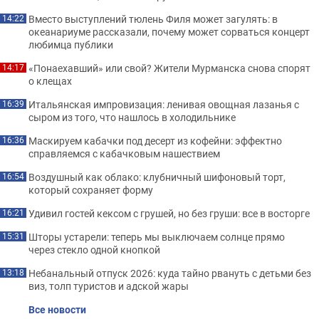
Вместо выступлений тюлень Филя может загулять: в
14:22
океанариуме рассказали, почему может сорваться концерт
любимца публики
«Понаехавший» или свой? Жители Мурманска снова спорят
14:17
о клещах
Итальянская импровизация: ленивая овощная лазанья с
16:39
сыром из того, что нашлось в холодильнике
Маскируем кабачки под десерт из кофейни: эффектно
16:36
справляемся с кабачковым нашествием
Воздушный как облако: клубничный шифоновый торт,
16:54
который сохраняет форму
Удивил гостей кексом с грушей, но без груши: все в восторге
16:21
Шторы устарели: теперь мы выключаем солнце прямо
15:31
через стекло одной кнопкой
Небанальный отпуск 2026: куда тайно рвануть с детьми без
13:18
виз, толп туристов и адской жары
Все новости