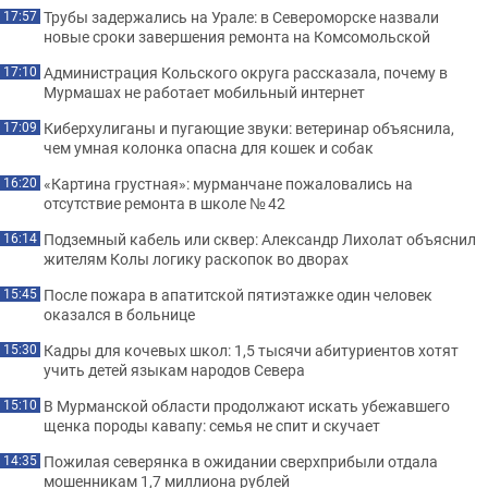
Трубы задержались на Урале: в Североморске назвали
17:57
новые сроки завершения ремонта на Комсомольской
Администрация Кольского округа рассказала, почему в
17:10
Мурмашах не работает мобильный интернет
Киберхулиганы и пугающие звуки: ветеринар объяснила,
17:09
чем умная колонка опасна для кошек и собак
«Картина грустная»: мурманчане пожаловались на
16:20
отсутствие ремонта в школе № 42
Подземный кабель или сквер: Александр Лихолат объяснил
16:14
жителям Колы логику раскопок во дворах
После пожара в апатитской пятиэтажке один человек
15:45
оказался в больнице
Кадры для кочевых школ: 1,5 тысячи абитуриентов хотят
15:30
учить детей языкам народов Севера
В Мурманской области продолжают искать убежавшего
15:10
щенка породы кавапу: семья не спит и скучает
Пожилая северянка в ожидании сверхприбыли отдала
14:35
мошенникам 1,7 миллиона рублей