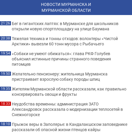
НОВОСТИ МУРМАНСКА И
МУРМАНСКОЙ ОБЛАСТИ
Бег в гигантских лаптях: в Мурманске для школьников
21:26
открыли новую спортплощадку на улице Баумана
Тяжелая техника и тонны отходов: волонтеры «Чистой
20:38
Арктики» вывезли 60 тонн мусора с Рыбачьего
«Собаки не умеют обижаться»: глава РКФ Голубев
19:54
объяснил истинные причины странного поведения
питомцев
Желательно пенсионеру: жительница Мурманска
19:50
пристраивает взрослую собаку породы шпиц
Жителям Мурманской области рассказали, как правильно
19:35
консервировать овощи и фрукты
Неудобства временны: администрация ЗАТО
18:33
Александровск рассказала о модернизации теплосетей в
Снежногорске
Прыжок веры в Заполярье: в Кандалакшском заповеднике
18:10
рассказали об опасной жизни птенцов кайры