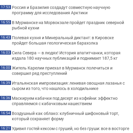
Россия и Бразилия создадут совместную научную
17:53
программу для исследования Арктики
В Мурманске на Морвокзале пройдет праздник северной
16:55
рыбной кухни
Полевая кухня и Минеральный диктант: в Кировске
16:43
пройдет большая геологическая барахолка
Сила Севера — в людях! История апатитчанки, которая
16:03
издала 180 научных публикаций и поднимает 187,5 кг
Житель Карелии приехал в Мурманск полечиться и
16:00
совершил ряд преступлений
Итальянская импровизация: ленивая овощная лазанья с
16:39
сыром из того, что нашлось в холодильнике
Маскируем кабачки под десерт из кофейни: эффектно
16:36
справляемся с кабачковым нашествием
Воздушный как облако: клубничный шифоновый торт,
16:54
который сохраняет форму
Удивил гостей кексом с грушей, но без груши: все в восторге
16:21