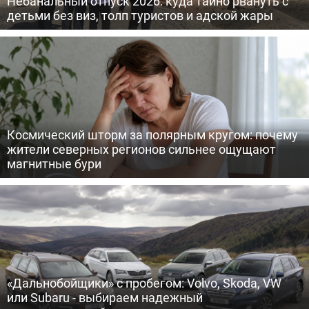
Небанальный отпуск 2026: куда тайно рвануть с
детьми без виз, толп туристов и адской жары
Космический шторм за полярным кругом: почему
жители северных регионов сильнее ощущают
магнитные бури
«Дальнобойщики» с пробегом: Volvo, Skoda, VW
или Subaru - выбираем надежный