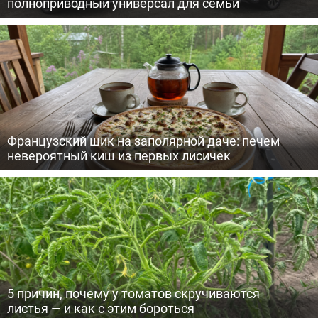
полноприводный универсал для семьи
Французский шик на заполярной даче: печем
невероятный киш из первых лисичек
5 причин, почему у томатов скручиваются
листья — и как с этим бороться