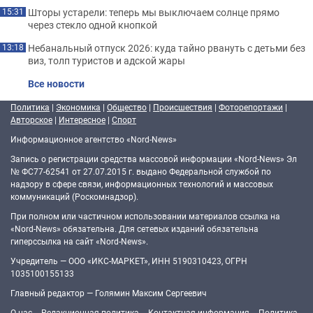
Шторы устарели: теперь мы выключаем солнце прямо
15:31
через стекло одной кнопкой
Небанальный отпуск 2026: куда тайно рвануть с детьми без
13:18
виз, толп туристов и адской жары
Все новости
Политика
|
Экономика
|
Общество
|
Происшествия
|
Фоторепортажи
|
Авторское
|
Интересное
|
Спорт
Информационное агентство «Nord-News»
Запись о регистрации средства массовой информации «Nord-News» Эл
№ ФС77-62541 от 27.07.2015 г. выдано Федеральной службой по
надзору в сфере связи, информационных технологий и массовых
коммуникаций (Роскомнадзор).
При полном или частичном использовании материалов ссылка на
«Nord-News» обязательна. Для сетевых изданий обязательна
гиперссылка на сайт «Nord-News».
Учредитель — ООО «ИКС-МАРКЕТ», ИНН 5190310423, ОГРН
1035100155133
Главный редактор — Голямин Максим Сергеевич
О нас
Редакционная политика
Контактная информация
Политика