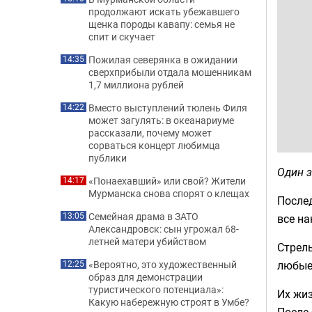
продолжают искать убежавшего
щенка породы кавапу: семья не
спит и скучает
Пожилая северянка в ожидании
14:35
сверхприбыли отдала мошенникам
1,7 миллиона рублей
Вместо выступлений тюлень Филя
14:22
может загулять: в океанариуме
рассказали, почему может
сорваться концерт любимца
публики
Один з
«Понаехавший» или свой? Жители
14:17
Мурманска снова спорят о клещах
После
Семейная драма в ЗАТО
13:05
все н
Александровск: сын угрожал 68-
летней матери убийством
Стрель
любые
«Вероятно, это художественный
12:25
образ для демонстрации
туристического потенциала»:
Их жиз
Какую набережную строят в Умбе?
После 