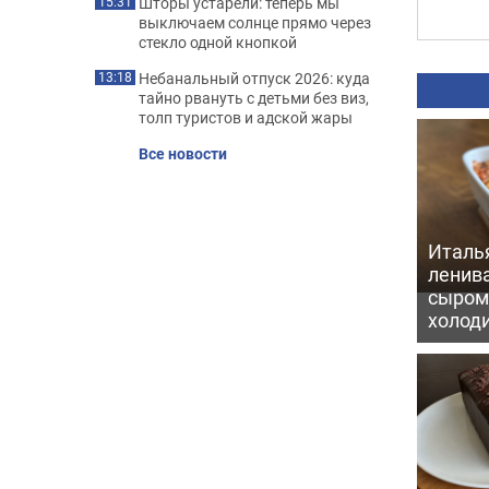
Шторы устарели: теперь мы
15:31
выключаем солнце прямо через
стекло одной кнопкой
Небанальный отпуск 2026: куда
13:18
тайно рвануть с детьми без виз,
толп туристов и адской жары
Все новости
Италь
ленив
сыром 
холод