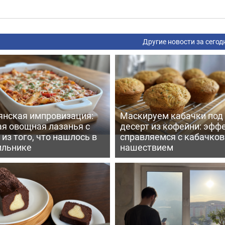
Другие новости за сегод
янская импровизация:
Маскируем кабачки под
ая овощная лазанья с
десерт из кофейни: эфф
из того, что нашлось в
справляемся с кабачко
ильнике
нашествием