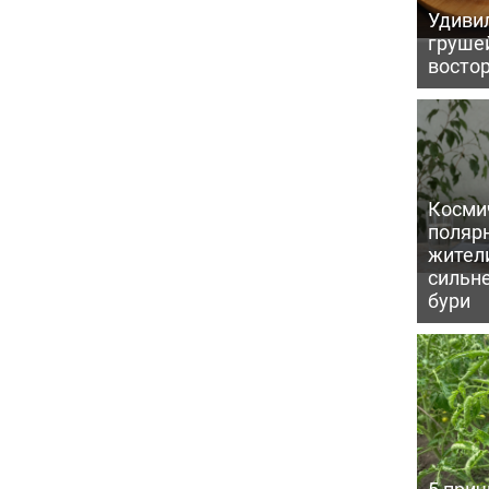
Удивил
грушей
восто
Косми
поляр
жител
сильн
бури
5 прич