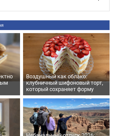
ня
ектно
Воздушный как облако:
вым
клубничный шифоновый торт,
который сохраняет форму
Небанальный отпуск 2026: