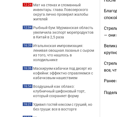
Мат на стенах и сломанный
12:24
инвентарь: глава Ловозерского
Благод
округа лично проверил жалобы
спокой
жителей
Рыбный бум: Мурманская область
Стрель
12:04
увеличила экспорт морепродуктов
— они 
в Китай в 2,5 раза
Велика
Итальянская импровизация:
16:39
ленивая овощная лазанья с сыром
крупн
из того, что нашлось в
холодильнике
Стрель
Маскируем кабачки под десерт из
16:36
все, ч
кофейни: эффектно справляемся с
кабачковым нашествием
Ранее
Воздушный как облако:
16:54
клубничный шифоновый торт,
Подели
который сохраняет форму
Удивил гостей кексом с грушей, но
16:21
без груши: все в восторге