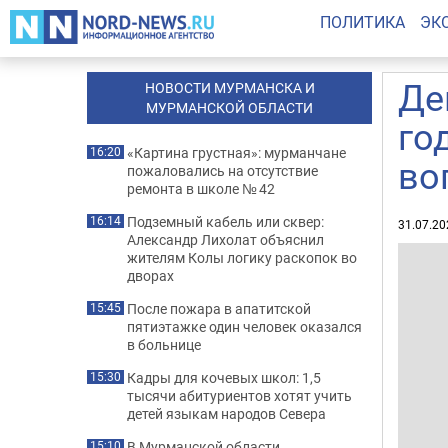
ПОЛИТИКА
ЭК
Де
НОВОСТИ МУРМАНСКА И
МУРМАНСКОЙ ОБЛАСТИ
го
«Картина грустная»: мурманчане
16:20
во
пожаловались на отсутствие
ремонта в школе № 42
Подземный кабель или сквер:
16:14
31.07.20
Александр Лихолат объяснил
жителям Колы логику раскопок во
дворах
После пожара в апатитской
15:45
пятиэтажке один человек оказался
в больнице
Кадры для кочевых школ: 1,5
15:30
тысячи абитуриентов хотят учить
детей языкам народов Севера
В Мурманской области
15:10