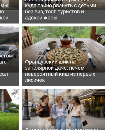
ь мы
куда тайно рвануть с детьми
мо
без виз, толп туристов и
пкой
адской жары
бегом:
ru -
Французский шик на
заполярной даче: печем
сал
невероятный киш из первых
лисичек
Деним нулевых: почему ваши