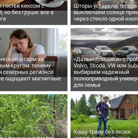
 гостей кексом с
Шторы устарели: тепер
, но без груши: все в
выключаем солнце пря
рге
через стекло одной кно
ческий шторм за
«Дальнобойщики» с про
ным кругом: почему
Volvo, Skoda, VW или Suba
и северных регионов
выбираем надежный
ее ощущают магнитные
полноприводный универ
для семьи
Кошу траву без лески:
ин, почему у томатов
использую немецкую