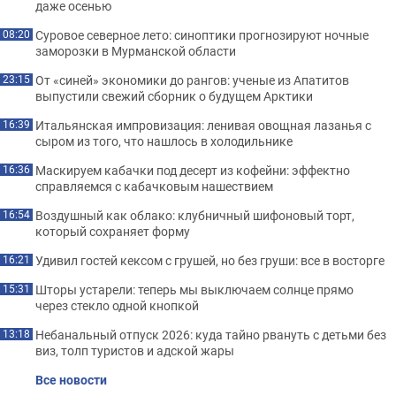
даже осенью
Суровое северное лето: синоптики прогнозируют ночные
08:20
заморозки в Мурманской области
От «синей» экономики до рангов: ученые из Апатитов
23:15
выпустили свежий сборник о будущем Арктики
Итальянская импровизация: ленивая овощная лазанья с
16:39
сыром из того, что нашлось в холодильнике
Маскируем кабачки под десерт из кофейни: эффектно
16:36
справляемся с кабачковым нашествием
Воздушный как облако: клубничный шифоновый торт,
16:54
который сохраняет форму
Удивил гостей кексом с грушей, но без груши: все в восторге
16:21
Шторы устарели: теперь мы выключаем солнце прямо
15:31
через стекло одной кнопкой
Небанальный отпуск 2026: куда тайно рвануть с детьми без
13:18
виз, толп туристов и адской жары
Все новости