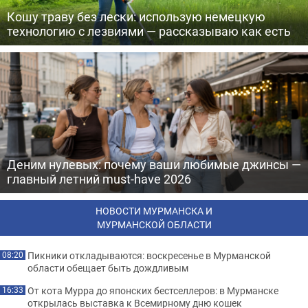
Кошу траву без лески: использую немецкую
технологию с лезвиями — рассказываю как есть
Деним нулевых: почему ваши любимые джинсы —
главный летний must-have 2026
НОВОСТИ МУРМАНСКА И
МУРМАНСКОЙ ОБЛАСТИ
Пикники откладываются: воскресенье в Мурманской
08:20
области обещает быть дождливым
От кота Мурра до японских бестселлеров: в Мурманске
16:33
открылась выставка к Всемирному дню кошек