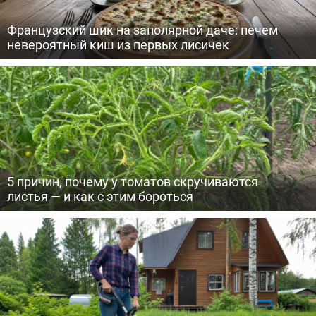
Французский шик на заполярной даче: печем
невероятный киш из первых лисичек
5 причин, почему у томатов скручиваются
листья — и как с этим бороться