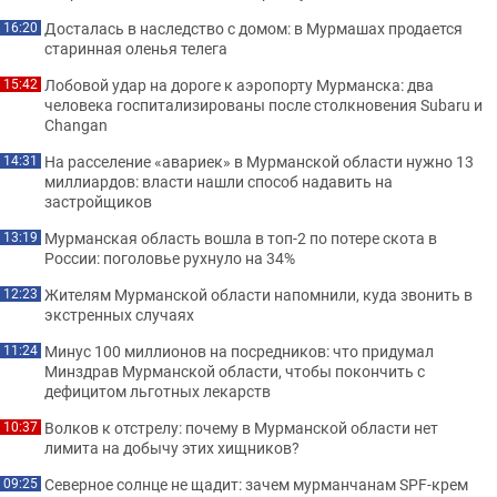
Досталась в наследство с домом: в Мурмашах продается
16:20
старинная оленья телега
Лобовой удар на дороге к аэропорту Мурманска: два
15:42
человека госпитализированы после столкновения Subaru и
Changan
На расселение «авариек» в Мурманской области нужно 13
14:31
миллиардов: власти нашли способ надавить на
застройщиков
Мурманская область вошла в топ-2 по потере скота в
13:19
России: поголовье рухнуло на 34%
Жителям Мурманской области напомнили, куда звонить в
12:23
экстренных случаях
Минус 100 миллионов на посредников: что придумал
11:24
Минздрав Мурманской области, чтобы покончить с
дефицитом льготных лекарств
Волков к отстрелу: почему в Мурманской области нет
10:37
лимита на добычу этих хищников?
Северное солнце не щадит: зачем мурманчанам SPF-крем
09:25