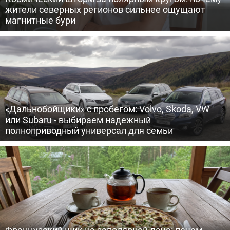
жители северных регионов сильнее ощущают
магнитные бури
«Дальнобойщики» с пробегом: Volvo, Skoda, VW
или Subaru - выбираем надежный
полноприводный универсал для семьи
Французский шик на заполярной даче: печем