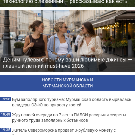
технологию с лезвиями — рассказываю как есть
Деним нулевых: почему ваши любимые джинсы —
главный летний must-have 2026
НОВОСТИ МУРМАНСКА И
МУРМАНСКОЙ ОБЛАСТИ
Бум заполярного туризма: Мурманская область вырвалась
19:56
в лидеры СЗФО по приросту гостей
Ждут своей очереди по 7 лет: в ПАБСИ раскрыли секреты
19:49
ручного труда заполярных ботаников
Житель Североморска продает 3-рублевую монету с
19:35