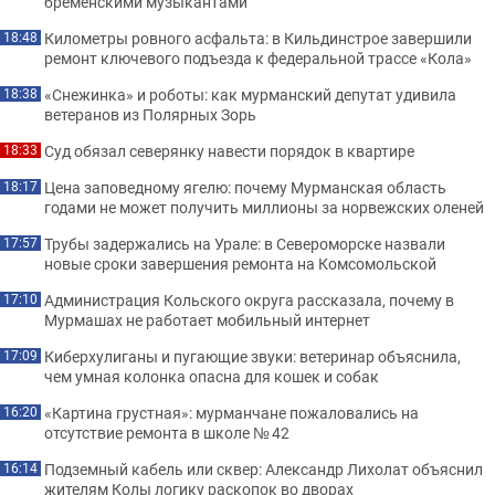
бременскими музыкантами
Километры ровного асфальта: в Кильдинстрое завершили
18:48
ремонт ключевого подъезда к федеральной трассе «Кола»
«Снежинка» и роботы: как мурманский депутат удивила
18:38
ветеранов из Полярных Зорь
Суд обязал северянку навести порядок в квартире
18:33
Цена заповедному ягелю: почему Мурманская область
18:17
годами не может получить миллионы за норвежских оленей
Трубы задержались на Урале: в Североморске назвали
17:57
новые сроки завершения ремонта на Комсомольской
Администрация Кольского округа рассказала, почему в
17:10
Мурмашах не работает мобильный интернет
Киберхулиганы и пугающие звуки: ветеринар объяснила,
17:09
чем умная колонка опасна для кошек и собак
«Картина грустная»: мурманчане пожаловались на
16:20
отсутствие ремонта в школе № 42
Подземный кабель или сквер: Александр Лихолат объяснил
16:14
жителям Колы логику раскопок во дворах