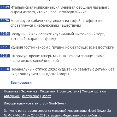
Итальянская импровизация: ленивая овощная лазанья с
16:39
сыром из того, что нашлось в холодильнике
Маскируем кабачки под десерт из кофейни: эффектно
16:36
справляемся с кабачковым нашествием
Воздушный как облако: клубничный шифоновый торт,
16:54
который сохраняет форму
Удивил гостей кексом с грушей, но без груши: все в восторге
16:21
Шторы устарели: теперь мы выключаем солнце прямо
15:31
через стекло одной кнопкой
Небанальный отпуск 2026: куда тайно рвануть с детьми без
13:18
виз, толп туристов и адской жары
Все новости
Политика
|
Экономика
|
Общество
|
Происшествия
|
Фоторепортажи
|
Авторское
|
Интересное
|
Спорт
Информационное агентство «Nord-News»
Запись о регистрации средства массовой информации «Nord-News» Эл
№ ФС77-62541 от 27.07.2015 г. выдано Федеральной службой по