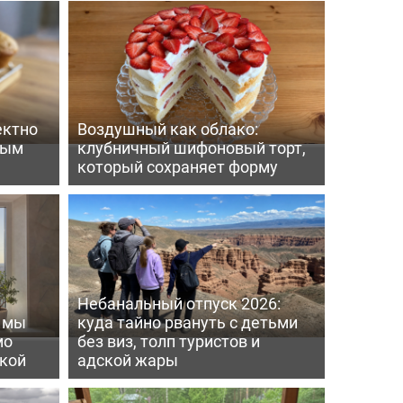
ектно
Воздушный как облако:
вым
клубничный шифоновый торт,
который сохраняет форму
Небанальный отпуск 2026:
ь мы
куда тайно рвануть с детьми
мо
без виз, толп туристов и
пкой
адской жары