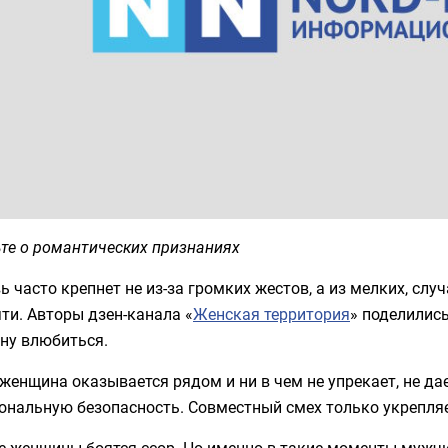
те о романтических признаниях
 часто крепнет не из-за громких жестов, а из мелких, слу
ти. Авторы дзен-канала «
Женская территория
» поделилис
ну влюбиться.
женщина оказывается рядом и ни в чем не упрекает, не да
ональную безопасность. Совместный смех только укрепляе
 женщины боятся ссор. Но именно в такие моменты мужчин