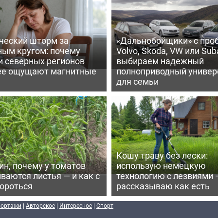
ческий шторм за
«Дальнобойщики» с про
ным кругом: почему
Volvo, Skoda, VW или Suba
и северных регионов
выбираем надежный
ее ощущают магнитные
полноприводный универ
для семьи
Кошу траву без лески:
ин, почему у томатов
использую немецкую
ваются листья — и как с
технологию с лезвиями 
бороться
рассказываю как есть
портажи
|
Авторское
|
Интересное
|
Спорт