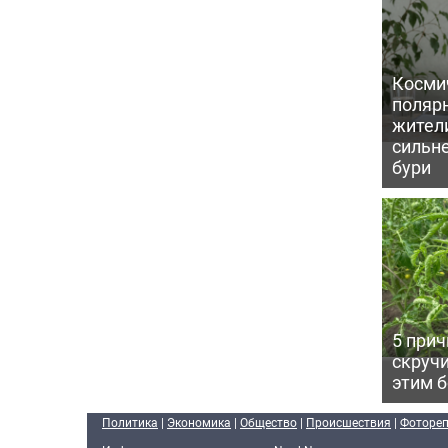
Косми
поляр
жител
сильн
бури
5 прич
скручи
этим 
Политика
|
Экономика
|
Общество
|
Происшествия
|
Фоторе