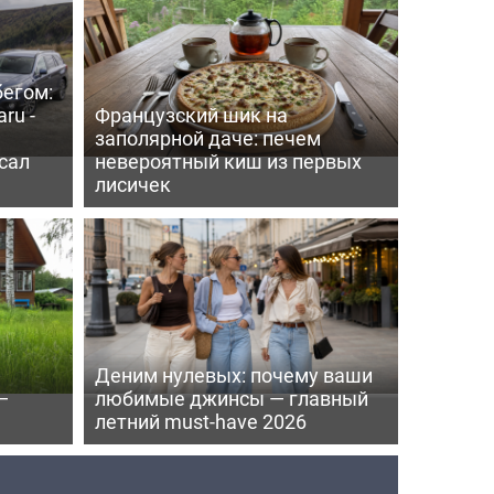
бегом:
ru -
Французский шик на
заполярной даче: печем
сал
невероятный киш из первых
лисичек
Деним нулевых: почему ваши
—
любимые джинсы — главный
летний must-have 2026