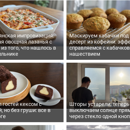
янская импровизация:
Маскируем кабачки под
ая овощная лазанья с
десерт из кофейни: эфф
из того, что нашлось в
справляемся с кабачко
ильнике
нашествием
 гостей кексом с
Шторы устарели: тепер
, но без груши: все в
выключаем солнце пря
рге
через стекло одной кно