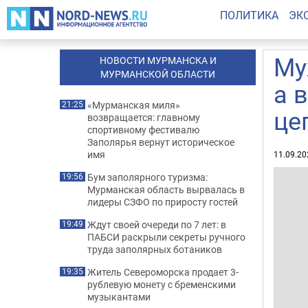
ПОЛИТИКА
ЭК
Му
НОВОСТИ МУРМАНСКА И
МУРМАНСКОЙ ОБЛАСТИ
а 
«Мурманская миля»
21:25
це
возвращается: главному
спортивному фестивалю
Заполярья вернут историческое
имя
11.09.20
Бум заполярного туризма:
19:56
Мурманская область вырвалась в
лидеры СЗФО по приросту гостей
Ждут своей очереди по 7 лет: в
19:49
ПАБСИ раскрыли секреты ручного
труда заполярных ботаников
Житель Североморска продает 3-
19:35
рублевую монету с бременскими
музыкантами