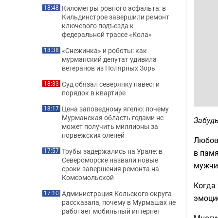
Километры ровного асфальта: в
18:48
Кильдинстрое завершили ремонт
ключевого подъезда к
федеральной трассе «Кола»
«Снежинка» и роботы: как
18:38
мурманский депутат удивила
ветеранов из Полярных Зорь
Суд обязал северянку навести
18:33
порядок в квартире
Цена заповедному ягелю: почему
18:17
Мурманская область годами не
Забудь
может получить миллионы за
норвежских оленей
Любовь
Трубы задержались на Урале: в
17:57
в памя
Североморске назвали новые
мужчи
сроки завершения ремонта на
Комсомольской
Когда 
Администрация Кольского округа
17:10
эмоци
рассказала, почему в Мурмашах не
работает мобильный интернет
Многие