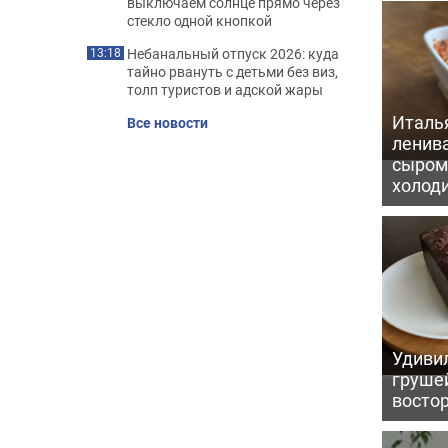
выключаем солнце прямо через
стекло одной кнопкой
Небанальный отпуск 2026: куда
13:18
тайно рвануть с детьми без виз,
толп туристов и адской жары
Италь
Все новости
ленив
сыром 
холод
Удивил
грушей
восто