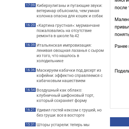
Киберхулиганы и пугающие звуки:
17:09
после
ветеринар объяснила, чем умная
колонка опасна для кошек и собак
Малень
«Картина грустная»: мурманчане
16:20
привы
пожаловались на отсутствие
понять
ремонта в школе № 42
Итальянская импровизация:
16:39
Ранее
ленивая овощная лазанья с сыром
из того, что нашлось в
холодильнике
Маскируем кабачки под десерт из
16:36
Подели
кофейни: эффектно справляемся с
кабачковым нашествием
Воздушный как облако:
16:54
клубничный шифоновый торт,
который сохраняет форму
Удивил гостей кексом с грушей, но
16:21
без груши: все в восторге
Шторы устарели: теперь мы
15:31