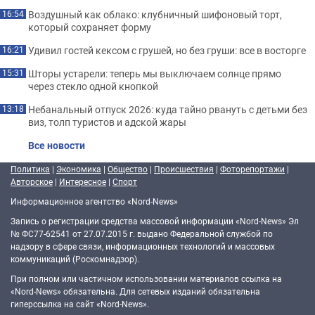
Воздушный как облако: клубничный шифоновый торт,
16:54
который сохраняет форму
Удивил гостей кексом с грушей, но без груши: все в восторге
16:21
Шторы устарели: теперь мы выключаем солнце прямо
15:31
через стекло одной кнопкой
Небанальный отпуск 2026: куда тайно рвануть с детьми без
13:18
виз, толп туристов и адской жары
Все новости
Политика
|
Экономика
|
Общество
|
Происшествия
|
Фоторепортажи
|
Авторское
|
Интересное
|
Спорт
Информационное агентство «Nord-News»
Запись о регистрации средства массовой информации «Nord-News» Эл
№ ФС77-62541 от 27.07.2015 г. выдано Федеральной службой по
надзору в сфере связи, информационных технологий и массовых
коммуникаций (Роскомнадзор).
При полном или частичном использовании материалов ссылка на
«Nord-News» обязательна. Для сетевых изданий обязательна
гиперссылка на сайт «Nord-News».