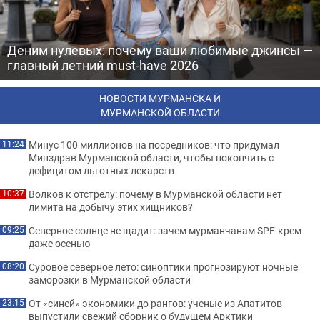
Деним нулевых: почему ваши любимые джинсы —
главный летний must-have 2026
НОВОСТИ МУРМАНСКА И
МУРМАНСКОЙ ОБЛАСТИ
Минус 100 миллионов на посредников: что придумал
11:24
Минздрав Мурманской области, чтобы покончить с
дефицитом льготных лекарств
Волков к отстрелу: почему в Мурманской области нет
10:37
лимита на добычу этих хищников?
Северное солнце не щадит: зачем мурманчанам SPF-крем
09:25
даже осенью
Суровое северное лето: синоптики прогнозируют ночные
08:20
заморозки в Мурманской области
От «синей» экономики до рангов: ученые из Апатитов
23:15
выпустили свежий сборник о будущем Арктики