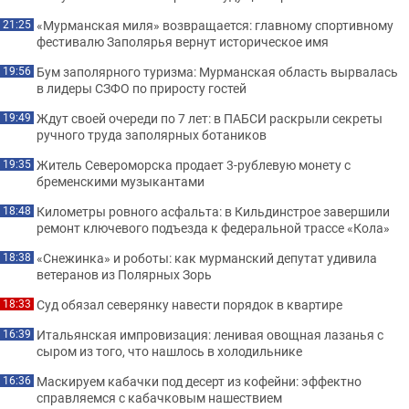
«Мурманская миля» возвращается: главному спортивному
21:25
фестивалю Заполярья вернут историческое имя
Бум заполярного туризма: Мурманская область вырвалась
19:56
в лидеры СЗФО по приросту гостей
Ждут своей очереди по 7 лет: в ПАБСИ раскрыли секреты
19:49
ручного труда заполярных ботаников
Житель Североморска продает 3-рублевую монету с
19:35
бременскими музыкантами
Километры ровного асфальта: в Кильдинстрое завершили
18:48
ремонт ключевого подъезда к федеральной трассе «Кола»
«Снежинка» и роботы: как мурманский депутат удивила
18:38
ветеранов из Полярных Зорь
Суд обязал северянку навести порядок в квартире
18:33
Итальянская импровизация: ленивая овощная лазанья с
16:39
сыром из того, что нашлось в холодильнике
Маскируем кабачки под десерт из кофейни: эффектно
16:36
справляемся с кабачковым нашествием