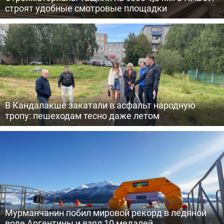
строят удобные смотровые площадки
В Кандалакше закатали в асфальт народную
тропу: пешеходам тесно даже летом
Мурманчанин побил мировой рекорд в ледяной
воде Аргентины и взял 10 медалей