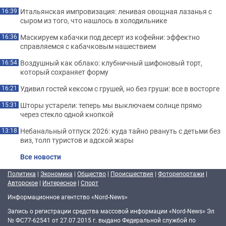
Итальянская импровизация: ленивая овощная лазанья с
16:39
сыром из того, что нашлось в холодильнике
Маскируем кабачки под десерт из кофейни: эффектно
16:36
справляемся с кабачковым нашествием
Воздушный как облако: клубничный шифоновый торт,
16:54
который сохраняет форму
Удивил гостей кексом с грушей, но без груши: все в восторге
16:21
Шторы устарели: теперь мы выключаем солнце прямо
15:31
через стекло одной кнопкой
Небанальный отпуск 2026: куда тайно рвануть с детьми без
13:18
виз, толп туристов и адской жары
Все новости
Политика
|
Экономика
|
Общество
|
Происшествия
|
Фоторепортажи
|
Авторское
|
Интересное
|
Спорт
Информационное агентство «Nord-News»
Запись о регистрации средства массовой информации «Nord-News» Эл
№ ФС77-62541 от 27.07.2015 г. выдано Федеральной службой по