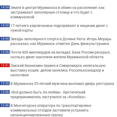
Земля в центре Мурманска в обмен на расселение: как
14:54
застраивают заполярную столицу и что будет с
коммуналкой
17-летнего кировчанина подозревают в хищении денег с
14:50
чужой карты
Звезды заполярного спорта в Долине Уюта: Игорь Морарь
14:40
рассказал, как Мурманск отметил День физкультурника
Почти 400 миллиардов на вкладах: Банк России раскрыл,
13:56
сколько денег накопили жители Мурманской области
Омский бизнесмен привез в Североморск нелегальную
13:41
выставку кошек: делом занялись Россельхознадзор и
налоговая
В Мурманске 35-летний мужчина выломал дверь ресторана
13:30
«Всё должно быть по-любви». Арктический
13:06
предприниматель заступился за «Колобка»
В Мончегорске оператора по транспортировке
12:46
коммунальных отходов заставили устранить
несанкционированную свалку