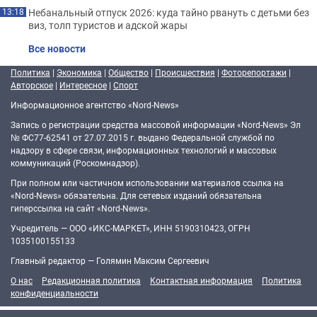
Небанальный отпуск 2026: куда тайно рвануть с детьми без
13:18
виз, толп туристов и адской жары
Все новости
Политика
|
Экономика
|
Общество
|
Происшествия
|
Фоторепортажи
|
Авторское
|
Интересное
|
Спорт
Информационное агентство «Nord-News»
Запись о регистрации средства массовой информации «Nord-News» Эл
№ ФС77-62541 от 27.07.2015 г. выдано Федеральной службой по
надзору в сфере связи, информационных технологий и массовых
коммуникаций (Роскомнадзор).
При полном или частичном использовании материалов ссылка на
«Nord-News» обязательна. Для сетевых изданий обязательна
гиперссылка на сайт «Nord-News».
Учредитель — ООО «ИКС-МАРКЕТ», ИНН 5190310423, ОГРН
1035100155133
Главный редактор — Голямин Максим Сергеевич
О нас
Редакционная политика
Контактная информация
Политика
конфиденциальности