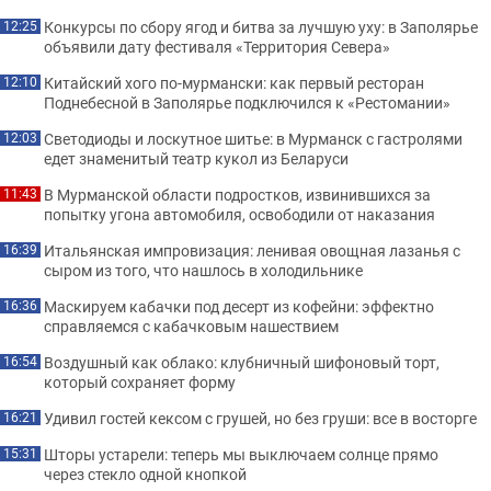
Конкурсы по сбору ягод и битва за лучшую уху: в Заполярье
12:25
объявили дату фестиваля «Территория Севера»
Китайский хого по-мурмански: как первый ресторан
12:10
Поднебесной в Заполярье подключился к «Рестомании»
Светодиоды и лоскутное шитье: в Мурманск с гастролями
12:03
едет знаменитый театр кукол из Беларуси
В Мурманской области подростков, извинившихся за
11:43
попытку угона автомобиля, освободили от наказания
Итальянская импровизация: ленивая овощная лазанья с
16:39
сыром из того, что нашлось в холодильнике
Маскируем кабачки под десерт из кофейни: эффектно
16:36
справляемся с кабачковым нашествием
Воздушный как облако: клубничный шифоновый торт,
16:54
который сохраняет форму
Удивил гостей кексом с грушей, но без груши: все в восторге
16:21
Шторы устарели: теперь мы выключаем солнце прямо
15:31
через стекло одной кнопкой