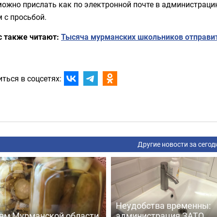
ожно прислать как по электронной почте в администрацию
 с просьбой.
с также читают:
Тысяча мурманских школьников отправит
ться в соцсетях:
Другие новости за сегод
Неудобства временны:
ям Мурманской области
администрация ЗАТО