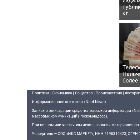
публик
кг
Телеф
Нальч
более 
Политика
|
Экономика
|
Общество
|
Происшествия
|
Фоторе
Информационное агентство «Nord-News»
Запись о регистрации средства массовой информации «Nor
массовых коммуникаций (Роскомнадзор).
При полном или частичном использовании материалов ссыл
Учредитель — ООО «ИКС-МАРКЕТ», ИНН 5190310423, ОГРН