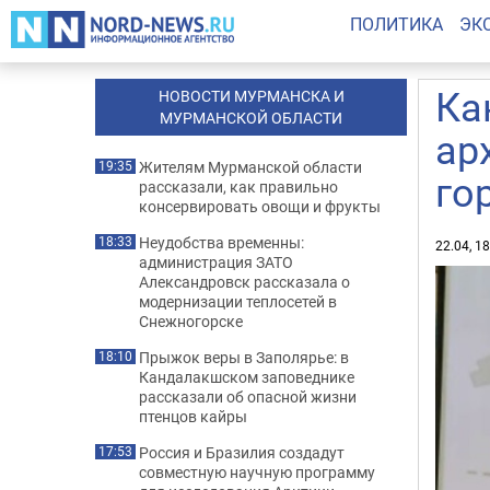
ПОЛИТИКА
ЭК
Ка
НОВОСТИ МУРМАНСКА И
МУРМАНСКОЙ ОБЛАСТИ
ар
Жителям Мурманской области
19:35
го
рассказали, как правильно
консервировать овощи и фрукты
Неудобства временны:
18:33
22.04, 1
администрация ЗАТО
Александровск рассказала о
модернизации теплосетей в
Снежногорске
Прыжок веры в Заполярье: в
18:10
Кандалакшском заповеднике
рассказали об опасной жизни
птенцов кайры
Россия и Бразилия создадут
17:53
совместную научную программу