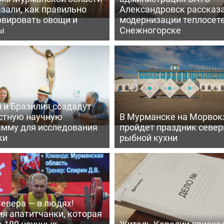
зали, как правильно
Александровск рассказа
рвировать овощи и
модернизации теплосете
ы
Снежногорске
 и Бразилия создадут
стную научную
В Мурманске на Морвок
амму для исследования
пройдет праздник север
ки
рыбной кухни
евера — в людях!
я апатитчанки, которая
а 180 научных
Житель Карелии приехал