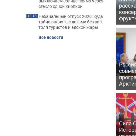
выключаем солнце прямо через
расска
стекло одной кнопкой
консе
Небанальный отпуск 2026: куда
13:18
фрукт
тайно рвануть с детьми без виз,
толп туристов и адской жары
Все новости
Россия
совме
прогр
Аркти
Сила С
Истори
издал