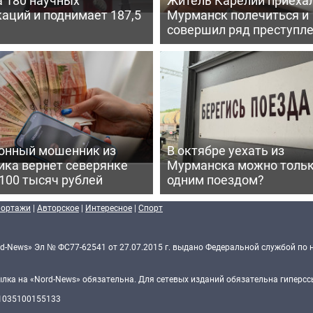
аций и поднимает 187,5
Мурманск полечиться и
совершил ряд преступл
онный мошенник из
В октябре уехать из
ика вернет северянке
Мурманска можно толь
100 тысяч рублей
одним поездом?
портажи
|
Авторское
|
Интересное
|
Спорт
d-News» Эл № ФС77-62541 от 27.07.2015 г. выдано Федеральной службой по 
ка на «Nord-News» обязательна. Для сетевых изданий обязательна гиперссы
 1035100155133