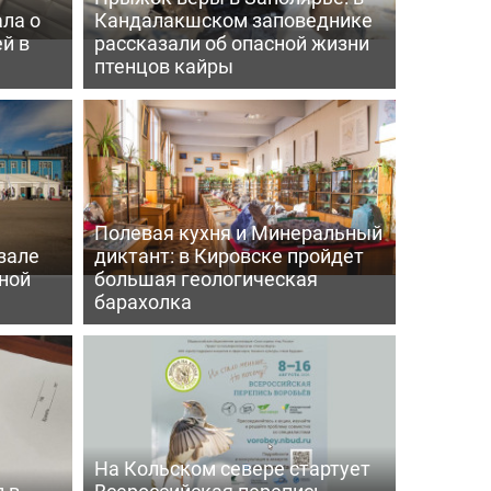
ла о
Кандалакшском заповеднике
й в
рассказали об опасной жизни
птенцов кайры
Полевая кухня и Минеральный
зале
диктант: в Кировске пройдет
ной
большая геологическая
барахолка
На Кольском севере стартует
 в
Всероссийская перепись