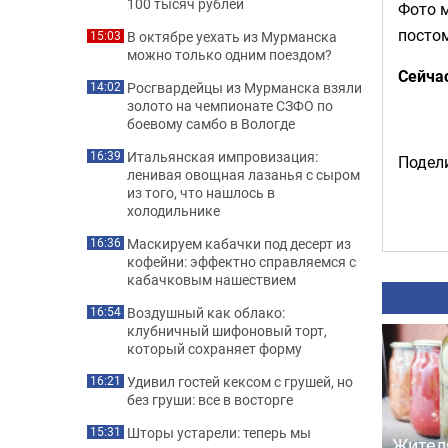
100 тысяч рублей
Фото м
постом
В октябре уехать из Мурманска
15:03
можно только одним поездом?
Сейча
Росгвардейцы из Мурманска взяли
14:02
золото на чемпионате СЗФО по
боевому самбо в Вологде
Итальянская импровизация:
16:39
Подели
ленивая овощная лазанья с сыром
из того, что нашлось в
холодильнике
Маскируем кабачки под десерт из
16:36
кофейни: эффектно справляемся с
кабачковым нашествием
Воздушный как облако:
16:54
клубничный шифоновый торт,
который сохраняет форму
Удивил гостей кексом с грушей, но
16:21
без груши: все в восторге
Шторы устарели: теперь мы
15:31
Жител