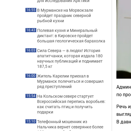
для исследования Арктики
В Мурманске на Морвокзале
16:55
пройдет праздник северной
рыбной кухни
Полевая кухня и Минеральный
16:43
диктант: в Кировске пройдет
большая геологическая барахолка
Сила Севера — в людях! История
16:03
апатитчанки, которая издала 180
научных публикаций и поднимает
187,5 кг
Житель Карелии приехал в
16:00
Мурманск полечиться и совершил
Админ
ряд преступлений
по про
На Кольском севере стартует
15:54
Всероссийская перепись воробьев:
Речь и
как считать птиц и получить
подарки
выгляд
В давн
Телефонный мошенник из
15:10
Нальчика вернет северянке более