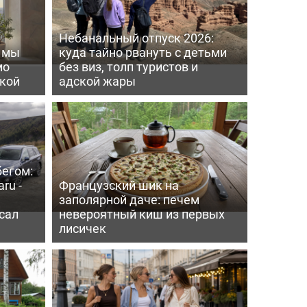
Небанальный отпуск 2026:
ь мы
куда тайно рвануть с детьми
мо
без виз, толп туристов и
пкой
адской жары
бегом:
ru -
Французский шик на
заполярной даче: печем
сал
невероятный киш из первых
лисичек