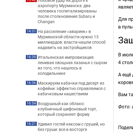
Лобовой удар на дороге к
аэропорту Мурманска: два
являе
человека госпитализированы
после столкновения Subaru и
Для пр
Changan
в пуль
На расселение «авариек» в
14:31
Защ
Мурманской области нужно 13
миллиардов: власти нашли способ
надавить на застройщиков
В июле
Итальянская импровизация:
16:39
4 сто
ленивая овощная лазанья с сыром
из того, что нашлось в
холодильнике
А ещё 
коровя
Маскируем кабачки под десерт из
16:36
кофейни: эффектно справляемся с
кабачковым нашествием
Вам т
Воздушный как облако:
16:54
Фото: 
клубничный шифоновый торт,
который сохраняет форму
Удивил гостей кексом с грушей, но
16:21
Подели
без груши: все в восторге