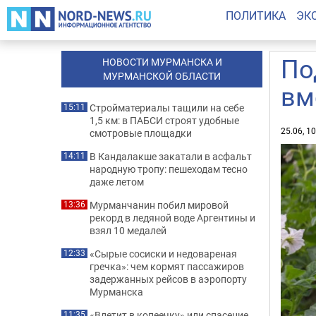
ПОЛИТИКА
ЭК
По
НОВОСТИ МУРМАНСКА И
МУРМАНСКОЙ ОБЛАСТИ
вм
Стройматериалы тащили на себе
15:11
1,5 км: в ПАБСИ строят удобные
25.06, 1
смотровые площадки
В Кандалакше закатали в асфальт
14:11
народную тропу: пешеходам тесно
даже летом
Мурманчанин побил мировой
13:36
рекорд в ледяной воде Аргентины и
взял 10 медалей
«Сырые сосиски и недовареная
12:33
гречка»: чем кормят пассажиров
задержанных рейсов в аэропорту
Мурманска
«Влетит в копеечку» или спасение
11:35