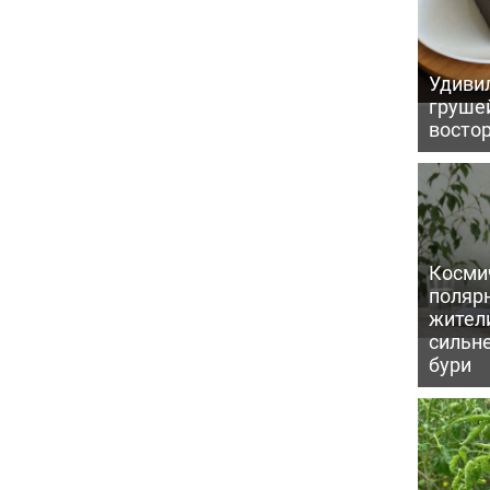
Удивил
грушей
восто
Косми
поляр
жител
сильн
бури