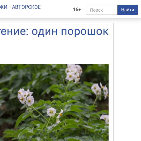
АЖИ
АВТОРСКОЕ
16+
Найти
тение: один порошок