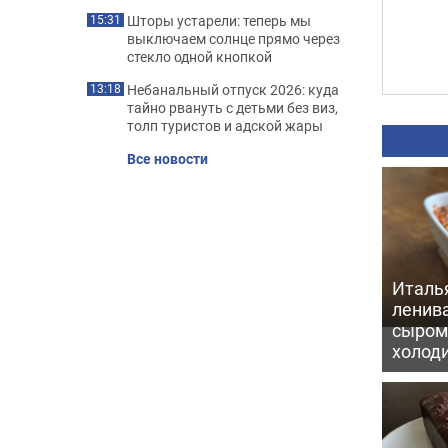
Шторы устарели: теперь мы
15:31
выключаем солнце прямо через
стекло одной кнопкой
Небанальный отпуск 2026: куда
13:18
тайно рвануть с детьми без виз,
толп туристов и адской жары
Все новости
Италь
ленив
сыром 
холод