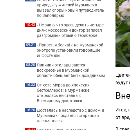
природы: у жителей Мурманска
вызвал споры новый путеводитель
по Заполярью
«Не знаю, что здесь делать четыре
10:43
дня»: московский доктор записал
разгромный отзыв о Териберке
«Привет, я белка!»: на мурманской
09:21
экотропе установили говорящие
инфостенды
Пикники откладываются:
08:20
воскресенье в Мурманской
Цветен
области обещает быть дождливым
будут 
От кота Мурра до японских
16:33
бестселлеров: в Мурманске
Вне
открылась выставка к
Всемирному дню кошек
Итак, 
Досталась в наследство с домом: в
16:20
Мурмашах продается старинная
от вре
оленья телега
В сред
15:42