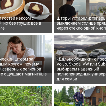
 гостей кексом с
Шторы устарели: тепер
, но без груши: все в
выключаем солнце пря
рге
через стекло одной кно
ческий шторм за
«Дальнобойщики» с про
ным кругом: почему
Volvo, Skoda, VW или Suba
и северных регионов
выбираем надежный
ее ощущают магнитные
полноприводный универ
для семьи