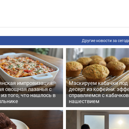
Другие новости за сегод
янская импровизация:
Маскируем кабачки под
ая овощная лазанья с
десерт из кофейни: эфф
из того, что нашлось в
справляемся с кабачко
ильнике
нашествием