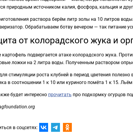
тся природным источником калия, фосфора, кальция и дру
иготовления раствора берём литр золы на 10 литров воды
веризатор. Обрабатываем ботву вечером — так питание ус
ита от колорадского жука и о
 картофель подвергается атаке колорадского жука. Проти
ловые ложки на 2 литра воды. Полученным раствором опры
для стимуляции роста клубней в период цветения полезно
ка в соотношении 1 к 10 или куриного помёта 1 к 15. Льём
акже будет интересно
прочитать
про подкормку огурцов по
agfoundation.org
ться в соцсетях: