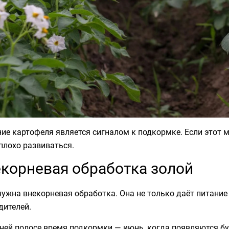
ие картофеля является сигналом к подкормке. Если этот мо
плохо развиваться.
корневая обработка золой
нужна внекорневая обработка. Она не только даёт питание
дителей.
ней полосе время подкормки — июнь, когда появляются бу