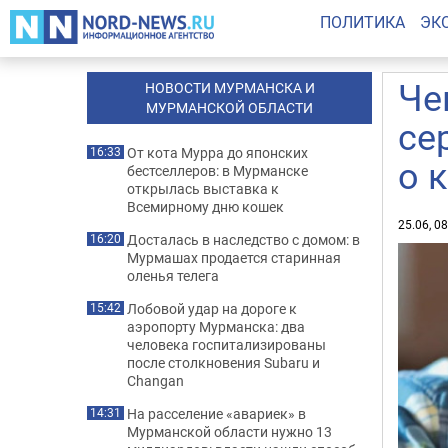
ПОЛИТИКА
ЭК
Че
НОВОСТИ МУРМАНСКА И
МУРМАНСКОЙ ОБЛАСТИ
се
От кота Мурра до японских
16:33
о 
бестселлеров: в Мурманске
открылась выставка к
Всемирному дню кошек
25.06, 0
Досталась в наследство с домом: в
16:20
Мурмашах продается старинная
оленья телега
Лобовой удар на дороге к
15:42
аэропорту Мурманска: два
человека госпитализированы
после столкновения Subaru и
Changan
На расселение «авариек» в
14:31
Мурманской области нужно 13