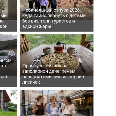
Небанальный отпуск 2026:
ь мы
куда тайно рвануть с детьми
мо
без виз, толп туристов и
пкой
адской жары
бегом:
ru -
Французский шик на
заполярной даче: печем
сал
невероятный киш из первых
лисичек