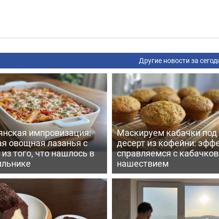
Другие новости за сегод
янская импровизация:
Маскируем кабачки под
ая овощная лазанья с
десерт из кофейни: эфф
из того, что нашлось в
справляемся с кабачко
ильнике
нашествием