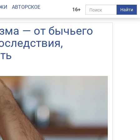
АЖИ
АВТОРСКОЕ
16+
Найти
зма — от бычьего
оследствия,
ить