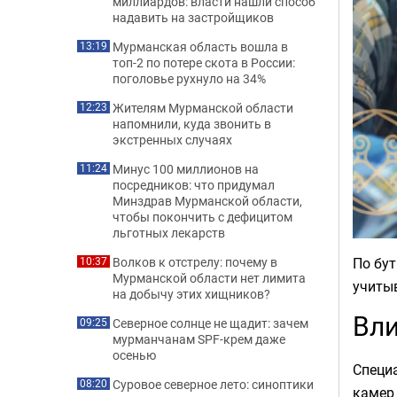
миллиардов: власти нашли способ
надавить на застройщиков
Мурманская область вошла в
13:19
топ-2 по потере скота в России:
поголовье рухнуло на 34%
Жителям Мурманской области
12:23
напомнили, куда звонить в
экстренных случаях
Минус 100 миллионов на
11:24
посредников: что придумал
Минздрав Мурманской области,
чтобы покончить с дефицитом
льготных лекарств
По бут
Волков к отстрелу: почему в
10:37
Мурманской области нет лимита
учитыв
на добычу этих хищников?
Вли
Северное солнце не щадит: зачем
09:25
мурманчанам SPF-крем даже
осенью
Специа
Суровое северное лето: синоптики
08:20
камер 