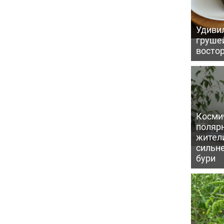
Удивил
грушей
восто
Косми
поляр
жител
сильн
бури