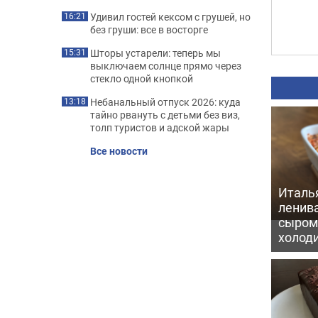
Удивил гостей кексом с грушей, но
16:21
без груши: все в восторге
Шторы устарели: теперь мы
15:31
выключаем солнце прямо через
стекло одной кнопкой
Небанальный отпуск 2026: куда
13:18
тайно рвануть с детьми без виз,
толп туристов и адской жары
Все новости
Италь
ленив
сыром 
холод