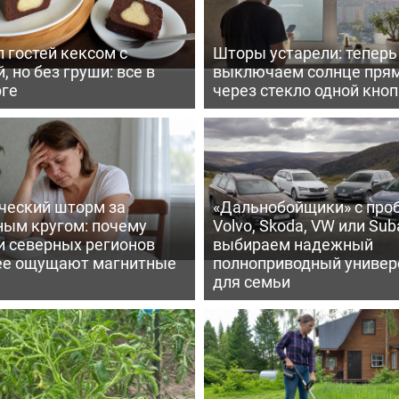
 гостей кексом с
Шторы устарели: тепер
, но без груши: все в
выключаем солнце пря
рге
через стекло одной кно
ческий шторм за
«Дальнобойщики» с про
ным кругом: почему
Volvo, Skoda, VW или Suba
и северных регионов
выбираем надежный
ее ощущают магнитные
полноприводный универ
для семьи