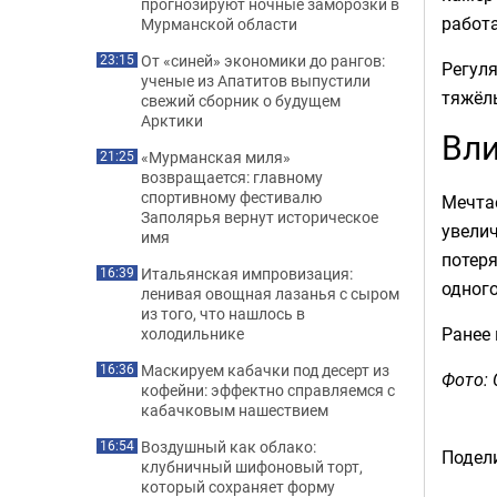
прогнозируют ночные заморозки в
работа
Мурманской области
От «синей» экономики до рангов:
23:15
Регуля
ученые из Апатитов выпустили
тяжёлы
свежий сборник о будущем
Арктики
Вли
«Мурманская миля»
21:25
возвращается: главному
спортивному фестивалю
Мечтае
Заполярья вернут историческое
увелич
имя
потеря
Итальянская импровизация:
16:39
одного
ленивая овощная лазанья с сыром
из того, что нашлось в
Ранее
холодильнике
Маскируем кабачки под десерт из
16:36
Фото: 
кофейни: эффектно справляемся с
кабачковым нашествием
Воздушный как облако:
16:54
Подели
клубничный шифоновый торт,
который сохраняет форму