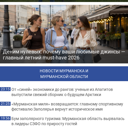
Деним нулевых: почему ваши любимые джинсы —
главный летний must-have 2026
НОВОСТИ МУРМАНСКА И
МУРМАНСКОЙ ОБЛАСТИ
От «синей» экономики до рангов: ученые из Апатитов
23:15
выпустили свежий сборник о будущем Арктики
«Мурманская миля» возвращается: главному спортивному
21:25
фестивалю Заполярья вернут историческое имя
Бум заполярного туризма: Мурманская область вырвалась
19:56
в лидеры СЗФО по приросту гостей