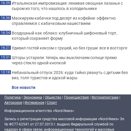
Итальянская импровизация: ленивая овощная лазанья с
16:39
сыром из того, что нашлось в холодильнике
Маскируем кабачки под десерт из кофейни: эффектно
16:36
справляемся с кабачковым нашествием
Воздушный как облако: клубничный шифоновый торт,
16:54
который сохраняет форму
Удивил гостей кексом с грушей, но без груши: все в восторге
16:21
Шторы устарели: теперь мы выключаем солнце прямо
15:31
через стекло одной кнопкой
Небанальный отпуск 2026: куда тайно рвануть с детьми без
13:18
виз, толп туристов и адской жары
Все новости
Политика
|
Экономика
|
Общество
|
Происшествия
|
Фоторепортажи
|
Авторское
|
Интересное
|
Спорт
Информационное агентство «Nord-News»
Запись о регистрации средства массовой информации «Nord-News» Эл
№ ФС77-62541 от 27.07.2015 г. выдано Федеральной службой по
надзору в сфере связи, информационных технологий и массовых