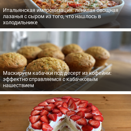
Итальянская импровизация: ленивая овощная
лазанья с сыром из того, что нашлось в
холодильнике
Маскируем кабачки под десерт из кофейни:
эффектно справляемся с кабачковым
нашествием