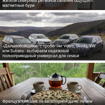
жители северных регионов сильнее ощущают
магнитные бури
«Дальнобойщики» с пробегом: Volvo, Skoda, VW
или Subaru - выбираем надежный
полноприводный универсал для семьи
Французский шик на заполярной даче: печем