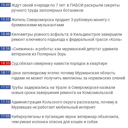
Ждут своей очереди по 7 лет: в ПАБСИ раскрыли секреты
19:49
ручного труда заполярных ботаников
Житель Североморска продает 3-рублевую монету с
19:35
бременскими музыкантами
Километры ровного асфальта: в Кильдинстрое завершили
18:48
ремонт ключевого подъезда к федеральной трассе «Кола»
«Снежинка» и роботы: как мурманский депутат удивила
18:38
ветеранов из Полярных Зорь
Суд обязал северянку навести порядок в квартире
18:33
Цена заповедному ягелю: почему Мурманская область
18:17
годами не может получить миллионы за норвежских оленей
Трубы задержались на Урале: в Североморске назвали
17:57
новые сроки завершения ремонта на Комсомольской
Администрация Кольского округа рассказала, почему в
17:10
Мурмашах не работает мобильный интернет
Киберхулиганы и пугающие звуки: ветеринар объяснила,
17:09
чем умная колонка опасна для кошек и собак