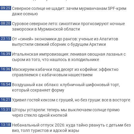
Северное солнце не щадит: зачем мурманчанам SPF-крем
09:25
даже осенью
Суровое северное лето: синоптики прогнозируют ночные
08:20
заморозки в Мурманской области
От «синей» экономики до рангов: ученые из Апатитов
23:15
выпустили свежий сборник о будущем Арктики
Итальянская импровизация: ленивая овощная лазанья с
16:39
сыром из того, что нашлось в холодильнике
Маскируем кабачки под десерт из кофейни: эффектно
16:36
справляемся с кабачковым нашествием
Воздушный как облако: клубничный шифоновый торт,
16:54
который сохраняет форму
Удивил гостей кексом с грушей, но без груши: все в восторге
16:21
Шторы устарели: теперь мы выключаем солнце прямо
15:31
через стекло одной кнопкой
Небанальный отпуск 2026: куда тайно рвануть с детьми без
13:18
виз, толп туристов и адской жары