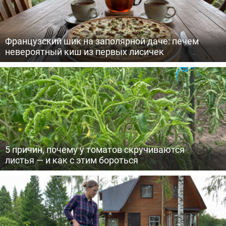
Французский шик на заполярной даче: печем
невероятный киш из первых лисичек
5 причин, почему у томатов скручиваются
листья — и как с этим бороться