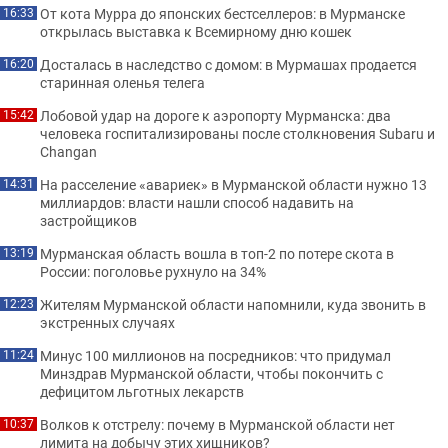
От кота Мурра до японских бестселлеров: в Мурманске
16:33
открылась выставка к Всемирному дню кошек
Досталась в наследство с домом: в Мурмашах продается
16:20
старинная оленья телега
Лобовой удар на дороге к аэропорту Мурманска: два
15:42
человека госпитализированы после столкновения Subaru и
Changan
На расселение «авариек» в Мурманской области нужно 13
14:31
миллиардов: власти нашли способ надавить на
застройщиков
Мурманская область вошла в топ-2 по потере скота в
13:19
России: поголовье рухнуло на 34%
Жителям Мурманской области напомнили, куда звонить в
12:23
экстренных случаях
Минус 100 миллионов на посредников: что придумал
11:24
Минздрав Мурманской области, чтобы покончить с
дефицитом льготных лекарств
Волков к отстрелу: почему в Мурманской области нет
10:37
лимита на добычу этих хищников?