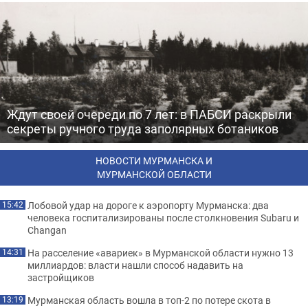
Ждут своей очереди по 7 лет: в ПАБСИ раскрыли
секреты ручного труда заполярных ботаников
НОВОСТИ МУРМАНСКА И
МУРМАНСКОЙ ОБЛАСТИ
Лобовой удар на дороге к аэропорту Мурманска: два
15:42
человека госпитализированы после столкновения Subaru и
Changan
На расселение «авариек» в Мурманской области нужно 13
14:31
миллиардов: власти нашли способ надавить на
застройщиков
Мурманская область вошла в топ-2 по потере скота в
13:19