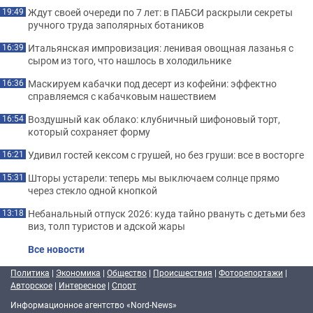
Ждут своей очереди по 7 лет: в ПАБСИ раскрыли секреты
19:49
ручного труда заполярных ботаников
Итальянская импровизация: ленивая овощная лазанья с
16:39
сыром из того, что нашлось в холодильнике
Маскируем кабачки под десерт из кофейни: эффектно
16:36
справляемся с кабачковым нашествием
Воздушный как облако: клубничный шифоновый торт,
16:54
который сохраняет форму
Удивил гостей кексом с грушей, но без груши: все в восторге
16:21
Шторы устарели: теперь мы выключаем солнце прямо
15:31
через стекло одной кнопкой
Небанальный отпуск 2026: куда тайно рвануть с детьми без
13:18
виз, толп туристов и адской жары
Все новости
Политика
|
Экономика
|
Общество
|
Происшествия
|
Фоторепортажи
|
Авторское
|
Интересное
|
Спорт
Информационное агентство «Nord-News»