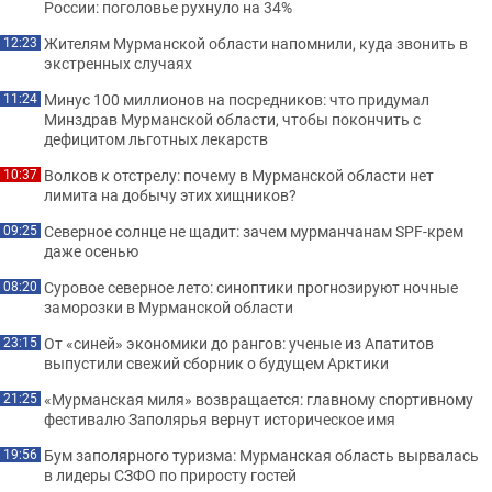
России: поголовье рухнуло на 34%
Жителям Мурманской области напомнили, куда звонить в
12:23
экстренных случаях
Минус 100 миллионов на посредников: что придумал
11:24
Минздрав Мурманской области, чтобы покончить с
дефицитом льготных лекарств
Волков к отстрелу: почему в Мурманской области нет
10:37
лимита на добычу этих хищников?
Северное солнце не щадит: зачем мурманчанам SPF-крем
09:25
даже осенью
Суровое северное лето: синоптики прогнозируют ночные
08:20
заморозки в Мурманской области
От «синей» экономики до рангов: ученые из Апатитов
23:15
выпустили свежий сборник о будущем Арктики
«Мурманская миля» возвращается: главному спортивному
21:25
фестивалю Заполярья вернут историческое имя
Бум заполярного туризма: Мурманская область вырвалась
19:56
в лидеры СЗФО по приросту гостей