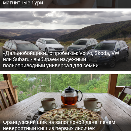
магнитные бури
«Дальнобойщики» с пробегом: Volvo, Skoda, VW
или Subaru - выбираем надежный
полноприводный универсал для семьи
Французский шик на заполярной даче: печем
невероятный киш из первых лисичек