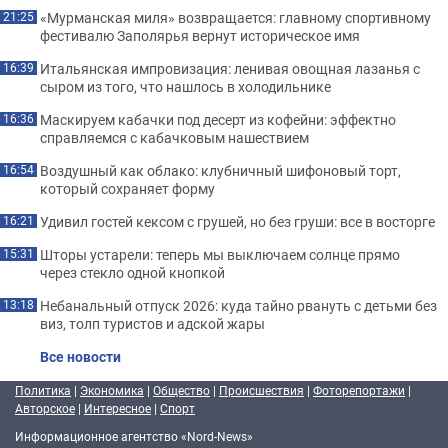
«Мурманская миля» возвращается: главному спортивному
21:25
фестивалю Заполярья вернут историческое имя
Итальянская импровизация: ленивая овощная лазанья с
16:39
сыром из того, что нашлось в холодильнике
Маскируем кабачки под десерт из кофейни: эффектно
16:36
справляемся с кабачковым нашествием
Воздушный как облако: клубничный шифоновый торт,
16:54
который сохраняет форму
Удивил гостей кексом с грушей, но без груши: все в восторге
16:21
Шторы устарели: теперь мы выключаем солнце прямо
15:31
через стекло одной кнопкой
Небанальный отпуск 2026: куда тайно рвануть с детьми без
13:18
виз, толп туристов и адской жары
Все новости
Политика
|
Экономика
|
Общество
|
Происшествия
|
Фоторепортажи
|
Авторское
|
Интересное
|
Спорт
Информационное агентство «Nord-News»