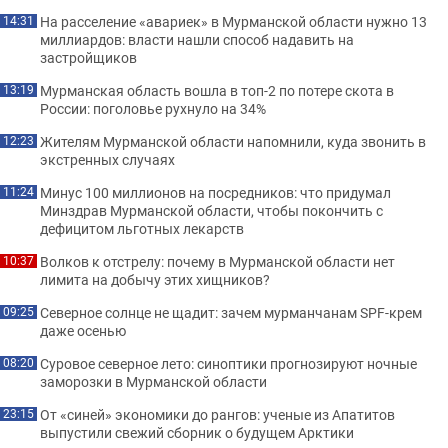
На расселение «авариек» в Мурманской области нужно 13
14:31
миллиардов: власти нашли способ надавить на
застройщиков
Мурманская область вошла в топ-2 по потере скота в
13:19
России: поголовье рухнуло на 34%
Жителям Мурманской области напомнили, куда звонить в
12:23
экстренных случаях
Минус 100 миллионов на посредников: что придумал
11:24
Минздрав Мурманской области, чтобы покончить с
дефицитом льготных лекарств
Волков к отстрелу: почему в Мурманской области нет
10:37
лимита на добычу этих хищников?
Северное солнце не щадит: зачем мурманчанам SPF-крем
09:25
даже осенью
Суровое северное лето: синоптики прогнозируют ночные
08:20
заморозки в Мурманской области
От «синей» экономики до рангов: ученые из Апатитов
23:15
выпустили свежий сборник о будущем Арктики