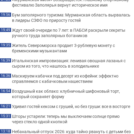
фестивалю Заполярья вернут историческое имя
Бум заполярного туризма: Мурманская область вырвалась
19:56
в лидеры СЗФО по приросту гостей
Ждут своей очереди по 7 лет: в ПАБСИ раскрыли секреты
19:49
ручного труда заполярных ботаников
Житель Североморска продает 3-рублевую монету с
19:35
бременскими музыкантами
Итальянская импровизация: ленивая овощная лазанья с
16:39
сыром из того, что нашлось в холодильнике
Маскируем кабачки под десерт из кофейни: эффектно
16:36
справляемся с кабачковым нашествием
Воздушный как облако: клубничный шифоновый торт,
16:54
который сохраняет форму
Удивил гостей кексом с грушей, но без груши: все в восторге
16:21
Шторы устарели: теперь мы выключаем солнце прямо
15:31
через стекло одной кнопкой
Небанальный отпуск 2026: куда тайно рвануть с детьми без
13:18