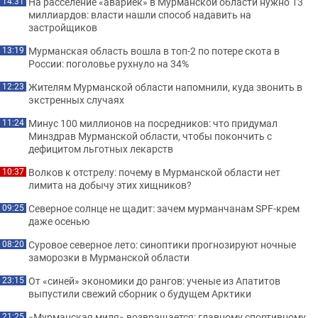
На расселение «авариек» в Мурманской области нужно 13
14:31
миллиардов: власти нашли способ надавить на
застройщиков
Мурманская область вошла в топ-2 по потере скота в
13:19
России: поголовье рухнуло на 34%
Жителям Мурманской области напомнили, куда звонить в
12:23
экстренных случаях
Минус 100 миллионов на посредников: что придумал
11:24
Минздрав Мурманской области, чтобы покончить с
дефицитом льготных лекарств
Волков к отстрелу: почему в Мурманской области нет
10:37
лимита на добычу этих хищников?
Северное солнце не щадит: зачем мурманчанам SPF-крем
09:25
даже осенью
Суровое северное лето: синоптики прогнозируют ночные
08:20
заморозки в Мурманской области
От «синей» экономики до рангов: ученые из Апатитов
23:15
выпустили свежий сборник о будущем Арктики
«Мурманская миля» возвращается: главному спортивному
21:25