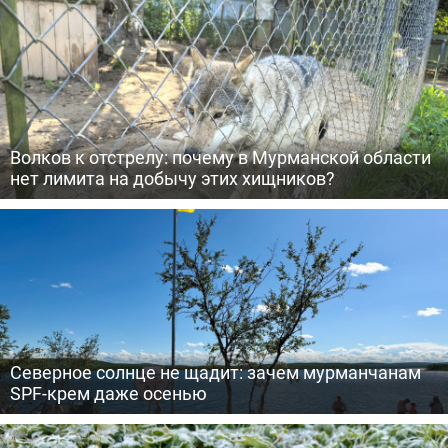
Волков к отстрелу: почему в Мурманской области
нет лимита на добычу этих хищников?
Северное солнце не щадит: зачем мурманчанам
SPF-крем даже осенью