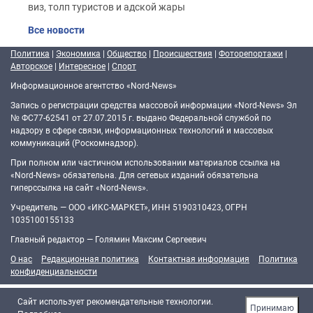
виз, толп туристов и адской жары
Все новости
Политика
|
Экономика
|
Общество
|
Происшествия
|
Фоторепортажи
|
Авторское
|
Интересное
|
Спорт
Информационное агентство «Nord-News»
Запись о регистрации средства массовой информации «Nord-News» Эл
№ ФС77-62541 от 27.07.2015 г. выдано Федеральной службой по
надзору в сфере связи, информационных технологий и массовых
коммуникаций (Роскомнадзор).
При полном или частичном использовании материалов ссылка на
«Nord-News» обязательна. Для сетевых изданий обязательна
гиперссылка на сайт «Nord-News».
Учредитель — ООО «ИКС-МАРКЕТ», ИНН 5190310423, ОГРН
1035100155133
Главный редактор — Голямин Максим Сергеевич
О нас
Редакционная политика
Контактная информация
Политика
конфиденциальности
Cайт использует рекомендательные технологии.
Принимаю